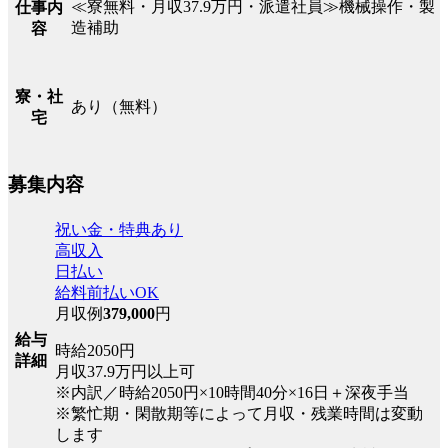
≪寮無料・月収37.9万円・派遣社員≫機械操作・製
仕事内
造補助
容
寮・社
あり（無料）
宅
募集内容
祝い金・特典あり
高収入
日払い
給料前払いOK
月収例
379,000
円
給与
時給2050円
詳細
月収37.9万円以上可
※内訳／時給2050円×10時間40分×16日＋深夜手当
※繁忙期・閑散期等によって月収・残業時間は変動
します