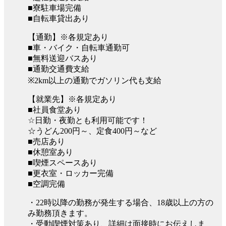
■寮駐車場完備
■自転車貸出あり
【通勤】※各規定あり
■車・バイク・自転車通勤可
■無料送迎バスあり
■通勤交通費支給
※2km以上の通勤でガソリン代も支給
【就業先】※各規定あり
■社員食堂あり
☆日勤・夜勤とも利用可能です！
☆うどん200円～、定食400円～など
■売店あり
■休憩室あり
■喫煙スペースあり
■更衣室・ロッカー完備
■空調完備
・22時以降の勤務が発生する場合、18歳以上の方の
み勤務頂きます。
・受動喫煙対策あり、詳細は面接時にお伝えしま