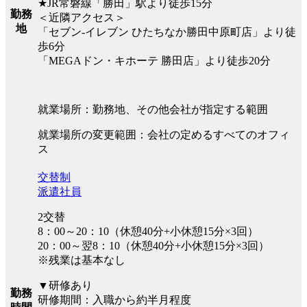
★JR常磐線「勝田」駅より徒歩15分
勤務
＜近隣アクセス＞
地
「セブン-イレブン ひたちなか勝田中原町店」より徒
歩6分
「MEGAドン・キホーテ 勝田店」より徒歩20分
就業場所：勤務地、その他会社が指定する範囲
就業場所の変更範囲：会社の定めるすべてのオフィ
ス
交替制
派遣社員
2交替
8：00～20：10（休憩40分+小休憩15分×3回）
20：00～翌8：10（休憩40分+小休憩15分×3回）
※残業は基本なし
▼研修あり
勤務
研修期間：入職から約半月程度