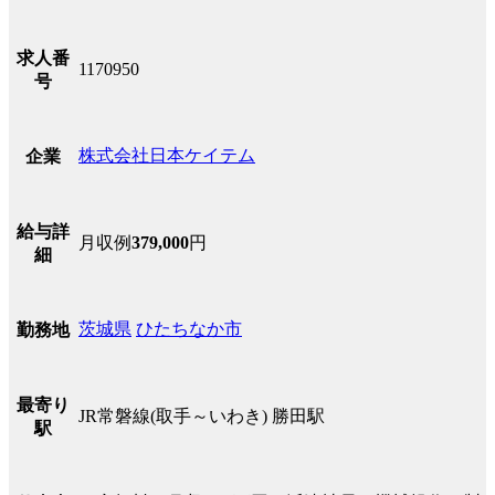
求人番
1170950
号
株式会社日本ケイテム
企業
給与詳
月収例
379,000
円
細
茨城県
ひたちなか市
勤務地
最寄り
JR常磐線(取手～いわき) 勝田駅
駅