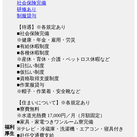
社会保険完備
研修あり
制服貸与
【待遇】※各規定あり
■社会保険完備
※健康・年金・雇用・労災
■有給休暇制度
■各種休暇制度
※産休・育休・介護・ペットロス休暇など
■日払い制度
■仮払い制度
■資格取得支援制度
■作業服貸与
※帽子・作業着・安全靴など
【住まいについて】※各規定あり
■寮費無料
※水道光熱費 17,000円／月（月額固定）
■家具・家電つきワンルーム寮完備
福利
※テレビ・冷蔵庫・洗濯機・エアコン・寝具付き
厚生
■赴任交通費支給