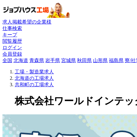
求人掲載希望の企業様
仕事検索
キープ
閲覧履歴
ログイン
会員登録
全国
北海道
青森県
岩手県
宮城県
秋田県
山形県
福島県
寮/
工場・製造業求人
北海道の工場求人
共和町の工場求人
株式会社ワールドインテックの工