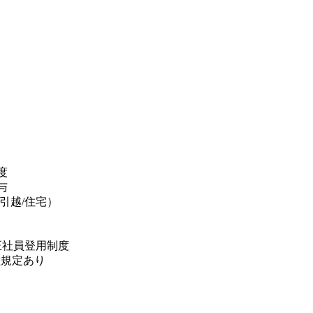
度
業着貸与
/引越/住宅）
正社員登用制度
種規定あり