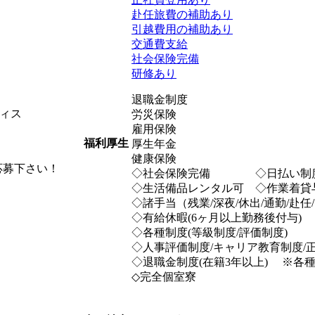
赴任旅費の補助あり
引越費用の補助あり
交通費支給
社会保険完備
研修あり
退職金制度
ィス
労災保険
雇用保険
福利厚生
厚生年金
健康保険
応募下さい！
◇社会保険完備 ◇日払い制
◇生活備品レンタル可 ◇作
◇諸手当（残業/深夜/休出/通勤/赴任
◇有給休暇(6ヶ月以上勤務後付与)
◇各種制度(等級制度/評価制度)
◇人事評価制度/キャリア教育制度/
◇退職金制度(在籍3年以上) ※各
◇完全個室寮