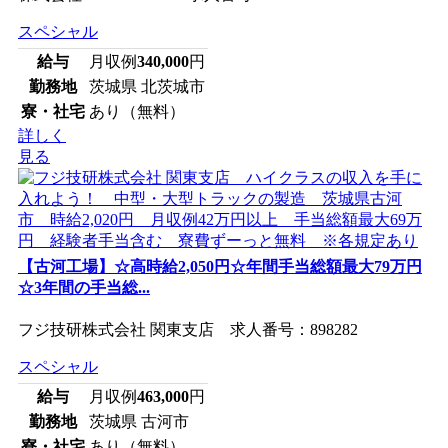
スペシャル
給与
月収例
340,000
円
勤務地
茨城県 北茨城市
寮・社宅
あり（無料）
詳しく
見る
【古河工場】☆高時給2,050円☆年間手当総額最大79万円
☆3年間の手当総...
フジ技研株式会社 関東支店 求人番号：898282
スペシャル
給与
月収例
463,000
円
勤務地
茨城県 古河市
寮・社宅
あり（無料）