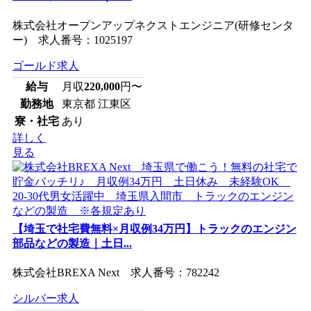
株式会社オープンアップネクストエンジニア(研修センタ
ー) 求人番号：1025197
ゴールド求人
給与
月収
220,000
円〜
勤務地
東京都 江東区
寮・社宅
あり
詳しく
見る
【埼玉で社宅費無料×月収例34万円】トラックのエンジン
部品などの製造｜土日...
株式会社BREXA Next 求人番号：782242
シルバー求人