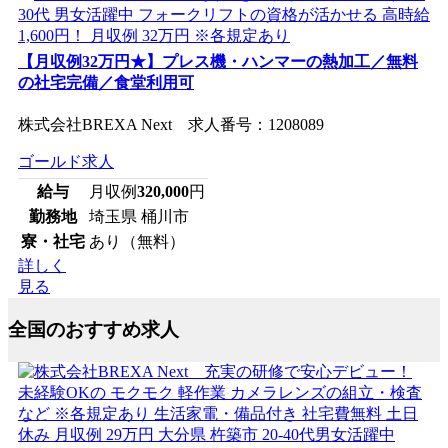
【月収例32万円★】プレス機・ハンマーの熱加工／無料
の社宅完備／食堂利用可
株式会社BREXA Next 求人番号：1208089
ゴールド求人
給与
月収例
320,000
円
勤務地
埼玉県 桶川市
寮・社宅
あり（無料）
詳しく
見る
全国のおすすめ求人