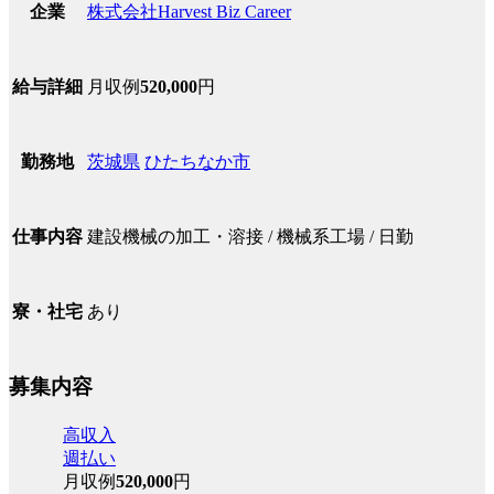
株式会社Harvest Biz Career
企業
月収例
520,000
円
給与詳細
茨城県
ひたちなか市
勤務地
建設機械の加工・溶接 / 機械系工場 / 日勤
仕事内容
あり
寮・社宅
募集内容
高収入
週払い
月収例
520,000
円