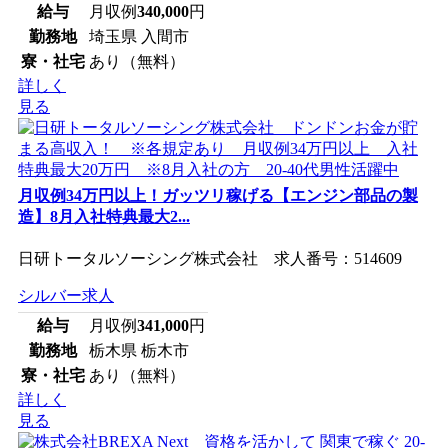
給与
月収例
340,000
円
勤務地
埼玉県 入間市
寮・社宅
あり（無料）
詳しく
見る
月収例34万円以上！ガッツリ稼げる【エンジン部品の製
造】8月入社特典最大2...
日研トータルソーシング株式会社 求人番号：514609
シルバー求人
給与
月収例
341,000
円
勤務地
栃木県 栃木市
寮・社宅
あり（無料）
詳しく
見る