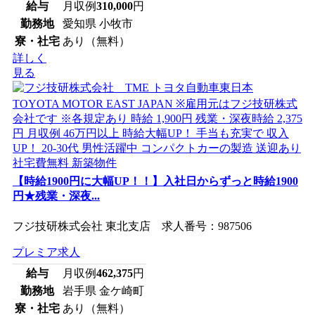
給与
月収例
310,000
円
勤務地
愛知県 小牧市
寮・社宅
あり（無料）
詳しく
見る
【時給1900円に大幅UP！！】入社日からずっと時給1900
円★残業・深夜...
フジ技研株式会社 東北支店 求人番号：987506
プレミア求人
給与
月収例
462,375
円
勤務地
岩手県 金ケ崎町
寮・社宅
あり（無料）