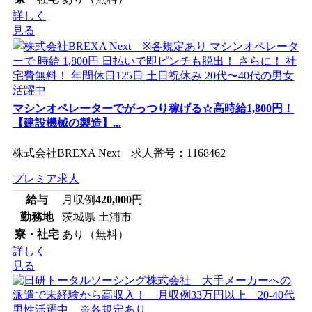
詳しく
見る
マシンオペレーターでがっつり稼げる☆高時給1,800円！
【建設機械の製造】...
株式会社BREXA Next 求人番号：1168462
プレミア求人
給与
月収例
420,000
円
勤務地
茨城県 土浦市
寮・社宅
あり（無料）
詳しく
見る