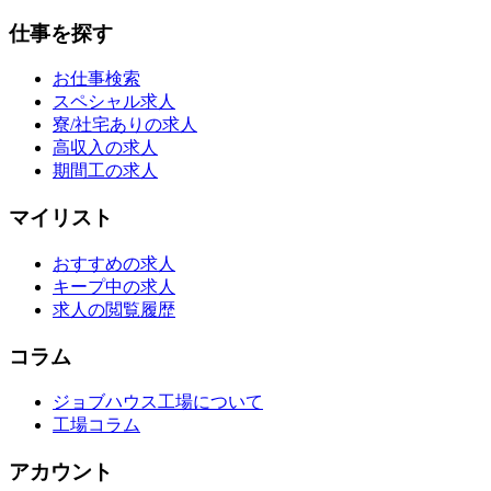
仕事を探す
お仕事検索
スペシャル求人
寮/社宅ありの求人
高収入の求人
期間工の求人
マイリスト
おすすめの求人
キープ中の求人
求人の閲覧履歴
コラム
ジョブハウス工場について
工場コラム
アカウント