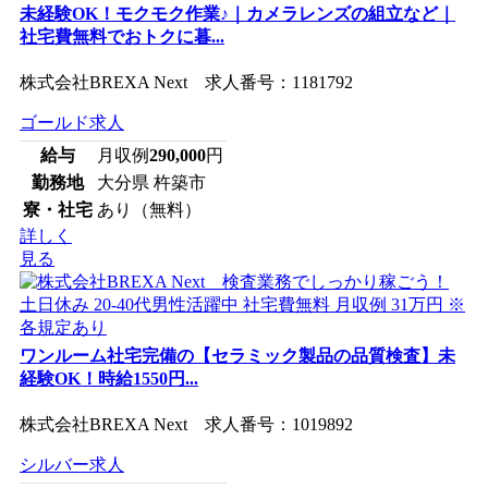
未経験OK！モクモク作業♪｜カメラレンズの組立など｜
社宅費無料でおトクに暮...
株式会社BREXA Next 求人番号：1181792
ゴールド求人
給与
月収例
290,000
円
勤務地
大分県 杵築市
寮・社宅
あり（無料）
詳しく
見る
ワンルーム社宅完備の【セラミック製品の品質検査】未
経験OK！時給1550円...
株式会社BREXA Next 求人番号：1019892
シルバー求人