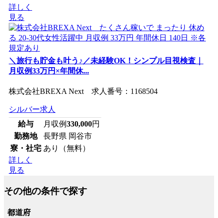
詳しく
見る
＼旅行も貯金も叶う♪／未経験OK！シンプル目視検査｜
月収例33万円×年間休...
株式会社BREXA Next 求人番号：1168504
シルバー求人
給与
月収例
330,000
円
勤務地
長野県 岡谷市
寮・社宅
あり（無料）
詳しく
見る
その他の条件で探す
都道府