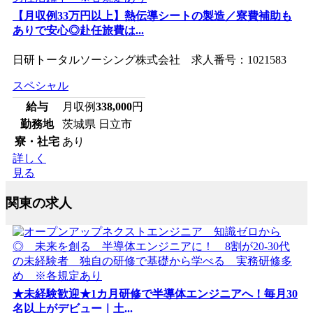
【月収例33万円以上】熱伝導シートの製造／寮費補助も
ありで安心◎赴任旅費は...
日研トータルソーシング株式会社 求人番号：1021583
スペシャル
給与
月収例
338,000
円
勤務地
茨城県 日立市
寮・社宅
あり
詳しく
見る
関東の求人
★未経験歓迎★1カ月研修で半導体エンジニアへ！毎月30
名以上がデビュー｜土...