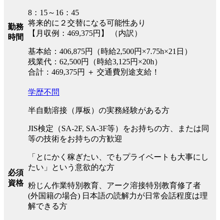
8：15～16：45
将来的に２交替になる可能性あり
勤務
【月収例：469,375円】 （内訳）
時間
基本給：406,875円（時給2,500円×7.75h×21日）
残業代：62,500円（時給3,125円×20h）
合計：469,375円 ＋ 交通費別途支給！
学歴不問
半自動溶接（厚板）の実務経験がある方
JIS検定（SA-2F, SA-3F等）をお持ちの方、または同
等の技術をお持ちの方歓迎
「とにかく稼ぎたい、でもプライベートも大事にし
たい」という意欲的な方
必須
資格
粉じん作業特別教育、アーク溶接特別教育修了者
(外国籍の場合) 日本語の読解力が日常会話程度は理
解できる方