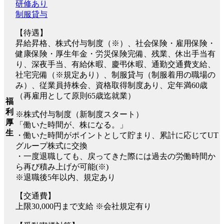
研修あり
制服貸与
【待遇】
昇給昇格、株式付与制度（※）、社会保険・雇用保険・
健康保険・厚生年金・労災保険完備、残業、休出手当有
り、深夜手当、有給休暇、慶弔休暇、通勤交通費支給、
社宅完備（※規定あり）、制服貸与（制服着用の職場の
み）、従業員持株会、資格取得制度あり、定年満60歳
（再雇用として原則65歳迄就業）
福
利
※株式付与制度（新制度スタート）
厚
「働いた時間が、株になる。」
生
・働いた時間がポイントとして貯まり、累計に応じてUT
グループ株式に交換
・一度退職しても、戻ってきた際には過去の労働時間か
ら再び積み上げが可能(※)
※退職後5年以内、規定あり
【交通費】
上限30,000円まで支給 ※会社規定有り