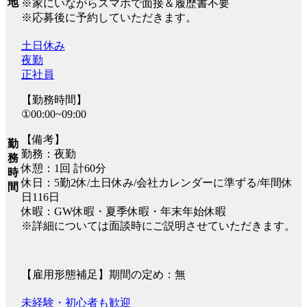
地
※家にいながらスマホで面接＆履歴書不要
※応募後に予約していただきます。
土日休み
夜勤
正社員
【勤務時間】
①00:00~09:00
【備考】
勤
勤務：夜勤
務
休憩：1回 計60分
時
休日：5勤2休/土日休み/会社カレンダーに準ずる/年間休
間
日116日
休暇：GW休暇・夏季休暇・年末年始休暇
※詳細については面談時にご説明させていただきます。
【雇用形態補足】期間の定め：無
未経験・初心者も歓迎