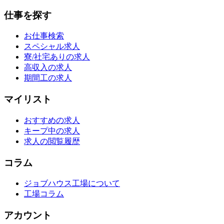
仕事を探す
お仕事検索
スペシャル求人
寮/社宅ありの求人
高収入の求人
期間工の求人
マイリスト
おすすめの求人
キープ中の求人
求人の閲覧履歴
コラム
ジョブハウス工場について
工場コラム
アカウント