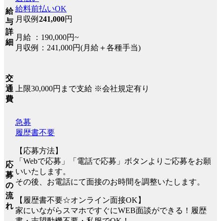
給料前払いOK
給
月収例
241,000
円
与
詳
月給 ：190,000円~
細
月収例：241,000円(月給＋各種手当)
交
上限30,000円まで支給 ※会社規定有り
通
費
急募
履歴書不要
【応募方法】
「Webで応募」「電話で応募」ボタンよりご応募をお願
応
いいたします。
募
その後、お電話にて面接のお時間を調整いたします。
の
流
【履歴書不要☆オンライン面接OK】
れ
家にいながらスマホですぐにWEB面談ができる！履歴
書・志望動機不要・私服でOK！