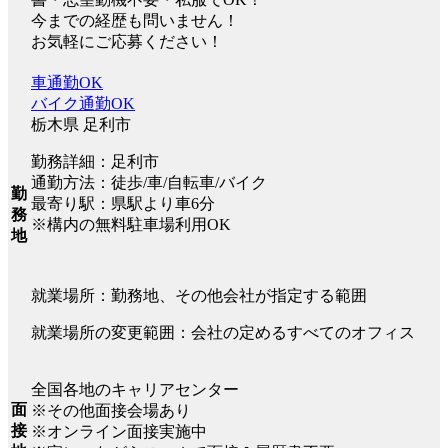
今までの経歴も問いません！
お気軽にご応募ください！
車通勤OK
バイク通勤OK
栃木県 足利市
勤務詳細：足利市
通勤方法：徒歩/車/自転車/バイク
勤
最寄り駅：県駅より車6分
務
※構内の無料駐車場利用OK
地
就業場所：勤務地、その他会社が指定する範囲
就業場所の変更範囲：会社の定めるすべてのオフィス
全国各地のキャリアセンター
面
※その他面接会場あり
接
※オンライン面接実施中