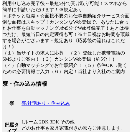
利用申し込み完了後～最短5分で受け取り可能！スマホから
簡単に申請いただけます！※規定あり
＜ポチッと就職＞☆面接不要のお仕事自動紹介サービス☆面
倒な面接はスキップ！カンタンなWeb登録で、あなたに合っ
たお仕事を自動マッチング♪約5分でWeb登録完了！あとは待
つだけ、最短当日の内定獲得も可！※土日祝はお時間を頂戴
する場合がございます・規定あり《応募後の流れはこれだ
け！》
（１）当サイトの求人に応募！（２）登録した携帯電話の
SMSよりご案内！（３）カンタンWeb登録（約5分！）
（４）自動マッチングでお仕事紹介！（５）条件OK→働く
ための必要情報ご入力（６）内定！当社より入社のご案内
寮・住み込み情報
寮/社宅あり・住み込み
寮
1ルーム 2DK 3DK その他
部屋タ
どのお仕事も家具家電付きの寮をご用意します。
イプ