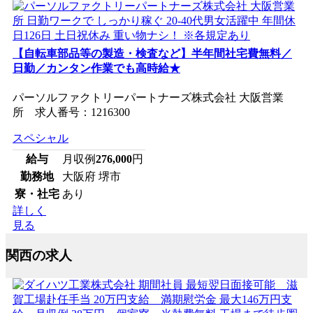
【自転車部品等の製造・検査など】半年間社宅費無料／
日勤／カンタン作業でも高時給★
パーソルファクトリーパートナーズ株式会社 大阪営業
所 求人番号：1216300
スペシャル
給与
月収例
276,000
円
勤務地
大阪府 堺市
寮・社宅
あり
詳しく
見る
関西の求人