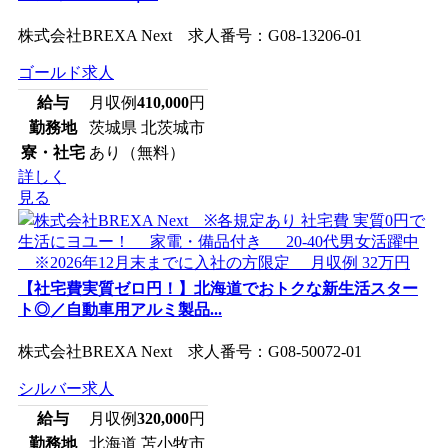
株式会社BREXA Next 求人番号：G08-13206-01
ゴールド求人
給与
月収例
410,000
円
勤務地
茨城県 北茨城市
寮・社宅
あり（無料）
詳しく
見る
【社宅費実質ゼロ円！】北海道でおトクな新生活スター
ト◎／自動車用アルミ製品...
株式会社BREXA Next 求人番号：G08-50072-01
シルバー求人
給与
月収例
320,000
円
勤務地
北海道 苫小牧市