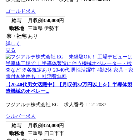
ゴールド求人
給与
月収例
350,000
円
勤務地
三重県 伊勢市
寮・社宅
あり
詳しく
見る
【20-40代男女活躍中】【月収例32万円以上☆】半導体製
造機械のオペレー...
フジアルテ株式会社 EG 求人番号：1212087
シルバー求人
給与
月収例
324,000
円
勤務地
三重県 四日市市