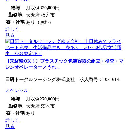
給与
月収例
320,000
円
勤務地
大阪府 枚方市
寮・社宅
あり（無料）
詳しく
見る
【未経験OK！】プラスチック包装容器の組立・検査・マ
シンオペレーター／うれ...
日研トータルソーシング株式会社 求人番号：1081614
スペシャル
給与
月収例
270,000
円
勤務地
大阪府 茨木市
寮・社宅
あり
詳しく
見る