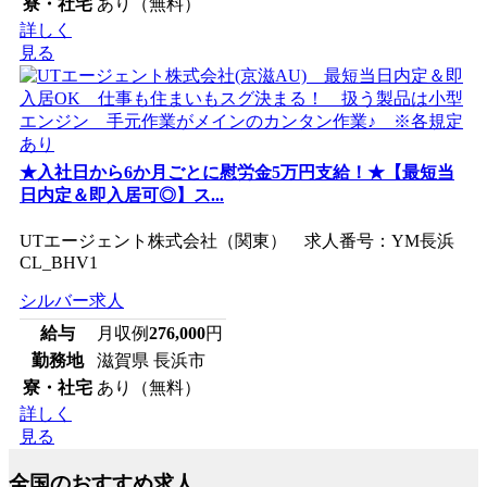
寮・社宅
あり（無料）
詳しく
見る
★入社日から6か月ごとに慰労金5万円支給！★【最短当
日内定＆即入居可◎】ス...
UTエージェント株式会社（関東） 求人番号：YM長浜
CL_BHV1
シルバー求人
給与
月収例
276,000
円
勤務地
滋賀県 長浜市
寮・社宅
あり（無料）
詳しく
見る
全国のおすすめ求人