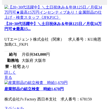
【20~30代活躍中】＼土日祝休み＆年休125日／月収34万
円可★最高15...
UTエージェント株式会社（関東） 求人番号：KU南恩
加島CL_FKP1
給与
月収例
343,000
円
勤務地
大阪府 大阪市
寮・社宅
あり
詳しく
見る
産業部品の組立検査 時給1,670円
株式会社J's Factory 西日本支社 求人番号：678159
スペシャル