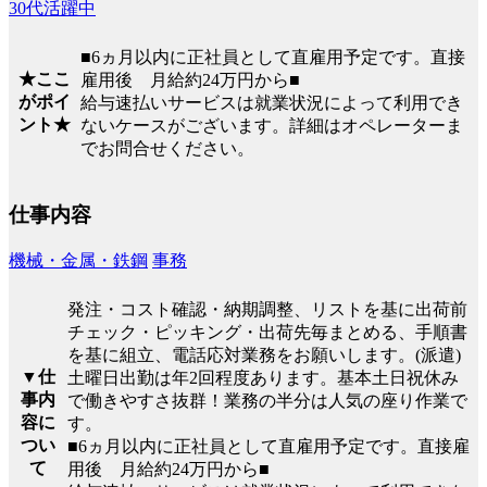
30代活躍中
■6ヵ月以内に正社員として直雇用予定です。直接
★ここ
雇用後 月給約24万円から■
がポイ
給与速払いサービスは就業状況によって利用でき
ント★
ないケースがございます。詳細はオペレーターま
でお問合せください。
仕事内容
機械・金属・鉄鋼
事務
発注・コスト確認・納期調整、リストを基に出荷前
チェック・ピッキング・出荷先毎まとめる、手順書
を基に組立、電話応対業務をお願いします。(派遣)
▼仕
土曜日出勤は年2回程度あります。基本土日祝休み
事内
で働きやすさ抜群！業務の半分は人気の座り作業で
容に
す。
つい
■6ヵ月以内に正社員として直雇用予定です。直接雇
て
用後 月給約24万円から■