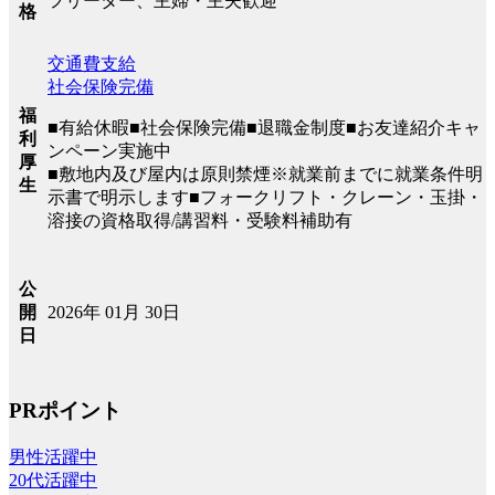
フリーター、主婦・主夫歓迎
格
交通費支給
社会保険完備
福
■有給休暇■社会保険完備■退職金制度■お友達紹介キャ
利
ンペーン実施中
厚
■敷地内及び屋内は原則禁煙※就業前までに就業条件明
生
示書で明示します■フォークリフト・クレーン・玉掛・
溶接の資格取得/講習料・受験料補助有
公
2026年 01月 30日
開
日
PRポイント
男性活躍中
20代活躍中