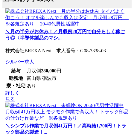
＼月の半分がお休み！／月収例28万円で自分らしく稼ご
う◎〈半導体製品のマシ...
株式会社BREXA Next 求人番号：G08-3338-03
シルバー求人
給与
月収例
280,000
円
勤務地
富山県 砺波市
寮・社宅
あり
詳しく
見る
＼シンプル作業で月収例41万円！／高時給1,700円！トラ
ック部品の製造｜...