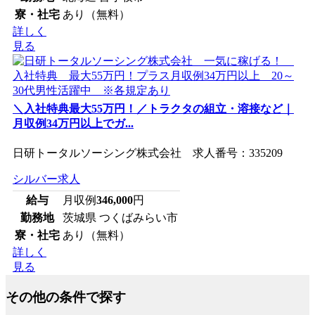
寮・社宅
あり（無料）
詳しく
見る
＼入社特典最大55万円！／トラクタの組立・溶接など｜
月収例34万円以上でガ...
日研トータルソーシング株式会社 求人番号：335209
シルバー求人
給与
月収例
346,000
円
勤務地
茨城県 つくばみらい市
寮・社宅
あり（無料）
詳しく
見る
その他の条件で探す