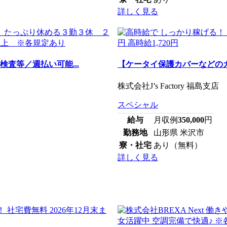
詳しく見る
査等／週払い可能...
【ケータイ保護カバーなどの
株式会社J’s Factory 福島支店
スペシャル
給与
月収例
350,000
円
勤務地
山形県 米沢市
寮・社宅
あり（無料）
詳しく見る