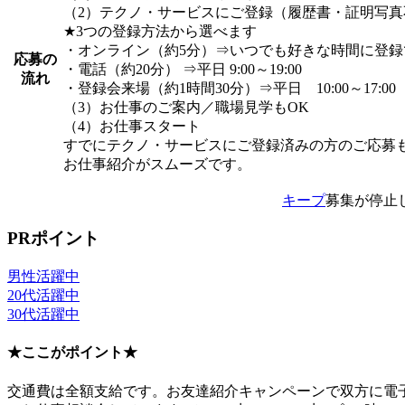
（2）テクノ・サービスにご登録（履歴書・証明写真
★3つの登録方法から選べます
・オンライン（約5分）⇒いつでも好きな時間に登録
応募の
・電話（約20分） ⇒平日 9:00～19:00
流れ
・登録会来場（約1時間30分）⇒平日 10:00～17:00
（3）お仕事のご案内／職場見学もOK
（4）お仕事スタート
すでにテクノ・サービスにご登録済みの方のご応募
お仕事紹介がスムーズです。
キープ
募集が停止
PRポイント
男性活躍中
20代活躍中
30代活躍中
★ここがポイント★
交通費は全額支給です。お友達紹介キャンペーンで双方に電子