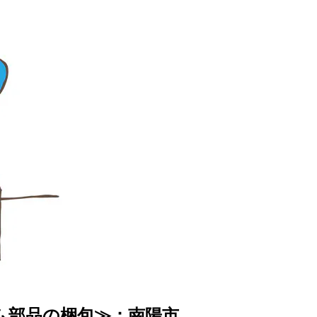
ム部品の梱包≫：南陽市