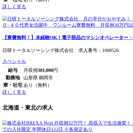
詳しく見る
【寮費無料！】未経験OK！電子部品のマシンオペレーター・検
日研トータルソーシング株式会社 求人番号：1068526
スペシャル
給与
月収例
301,000
円
勤務地
山形県 鶴岡市
寮・社宅
あり（無料）
詳しく見る
北海道・東北の求人