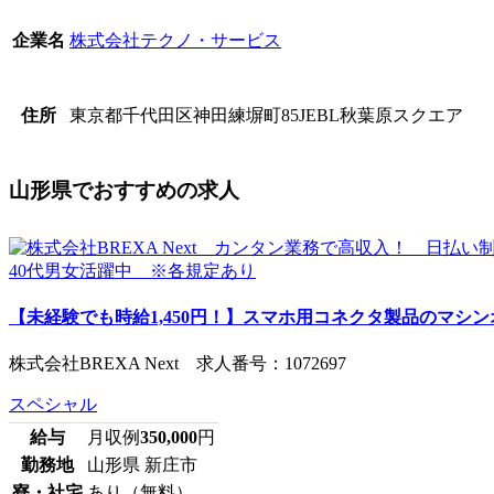
株式会社テクノ・サービス
企業名
東京都千代田区神田練塀町85JEBL秋葉原スクエア
住所
山形県でおすすめの求人
【未経験でも時給1,450円！】スマホ用コネクタ製品のマシンオ
株式会社BREXA Next 求人番号：1072697
スペシャル
給与
月収例
350,000
円
勤務地
山形県 新庄市
寮・社宅
あり（無料）