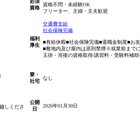
必須
資格不問・未経験OK
資格
フリーター、主婦・主夫歓迎
交通費支給
社会保険完備
福利
■有給休暇■社会保険完備■退職金制度■お
厚生
■敷地内及び屋内は原則禁煙※就業前まで
玉掛・溶接の資格取得/講習料・受験料補助
寮・
ス
なし
社宅
公開
2026年01月30日
越しくださ
日