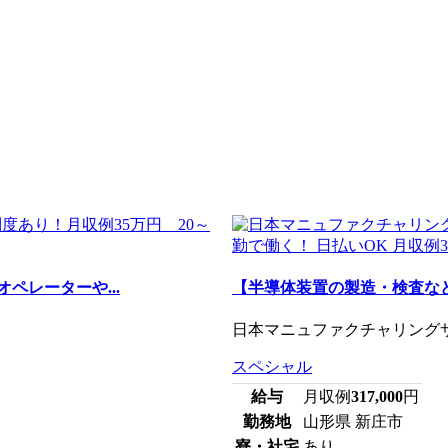
ペレーターや...
【半導体装置の製造・検査など
日本マニュファクチャリングサー
スペシャル
給与
月収例
317,000
円
勤務地
山形県 新庄市
寮・社宅
あり