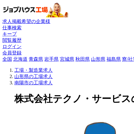
求人掲載希望の企業様
仕事検索
キープ
閲覧履歴
ログイン
会員登録
全国
北海道
青森県
岩手県
宮城県
秋田県
山形県
福島県
寮/
工場・製造業求人
山形県の工場求人
南陽市の工場求人
株式会社テクノ・サービスの工場