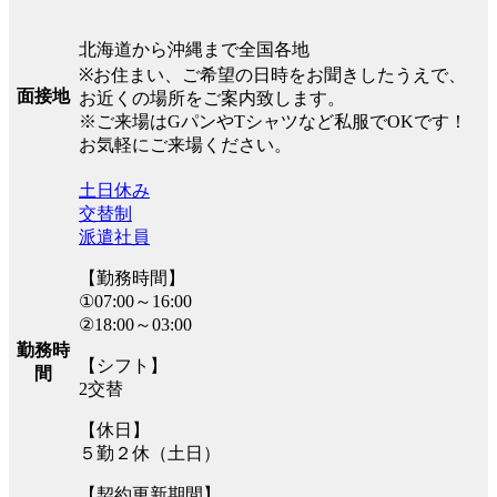
北海道から沖縄まで全国各地
※お住まい、ご希望の日時をお聞きしたうえで、
面接地
お近くの場所をご案内致します。
※ご来場はGパンやTシャツなど私服でOKです！
お気軽にご来場ください。
土日休み
交替制
派遣社員
【勤務時間】
①07:00～16:00
②18:00～03:00
勤務時
【シフト】
間
2交替
【休日】
５勤２休（土日）
【契約更新期間】