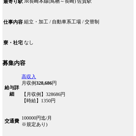
JR長崎本線(鳥栖～長崎) 佐賀駅
最寄り駅
組立・加工 / 自動車系工場 / 交替制
仕事内容
なし
寮・社宅
募集内容
高収入
月収例
328,686
円
給与詳
細
【月収例】328686円
【時給】1350円
100000円迄/月
交通費
※規定あり)