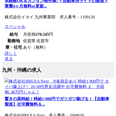
未経験OK＆カンタン軽作業♪＜自動車用ライトの製造＞
寮費4ヶ月無料or更新...
株式会社イカイ 九州事業部 求人番号：1109126
スペシャル
給与
月収例
270,545
円
勤務地
佐賀県 佐賀市
寮・社宅
あり（無料）
詳しく
見る
九州・沖縄の求人
驚きの高時給！時給1,900円でガツガツ稼げる！【自動車
製造】社宅費無料＆...
株式会社BREXA Next 求人番号：1068630