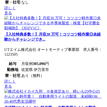
寮・社宅
なし
詳しく
見る
【入社特典多数！】月収30 万可！コツコツ軽作業◎未経
験からチャレンジでき...
UTエイム株式会社 オートモーティブ事業部 求人番号：
1223505
給与
月収例
305,096
円
勤務地
佐賀県 伊万里市
寮・社宅
あり（無料）
詳しく
見る