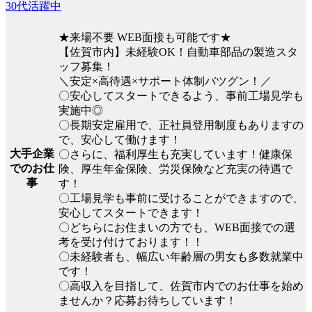
30代活躍中
★来場不要 WEB面接も可能です★
【佐賀市内】未経験OK！自動車部品の製造スタ
ッフ募集！
＼安定×高待遇×サポート体制バツグン！／
〇安心してスタートできるよう、事前工場見学も
実施中◎
〇長期安定雇用で、正社員登用制度もありますの
で、安心して働けます！
大手企業
〇さらに、福利厚生も充実しています！健康保
でのお仕
険、厚生年金保険、労災保険など充実の待遇で
事
す！
〇工場見学も事前に受けることができますので、
安心してスタートできます！
〇どちらにお住まいの方でも、WEB面接での選
考を受け付けております！！
〇未経験者も、幅広い年齢層の男女も多数就業中
です！
〇高収入を目指して、佐賀市内でのお仕事を始め
ませんか？応募お待ちしています！