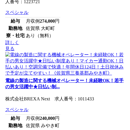
人番号：1223721
スペシャル
給与
月収例
274,000
円
勤務地
佐賀県 大町町
寮・社宅
あり（無料）
詳しく
見る
電線の製造に関する機械オペレーター！未経験OK！若手
の男女活躍中★日払い制...
株式会社BREXA Next 求人番号：1011433
スペシャル
給与
月収例
240,000
円
勤務地
佐賀県 みやき町