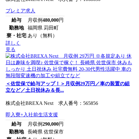
プレミア求人
給与
月収例
480,000
円
勤務地
福岡県 苅田町
寮・社宅
あり（無料）
詳しく
見る
＜佐世保で給与アップ！＞月収例29万円／車の装置の組
立など／土日祝休み＆長...
株式会社BREXA Next 求人番号：565856
即入寮+入社前生活支援
給与
月収例
290,000
円
勤務地
長崎県 佐世保市