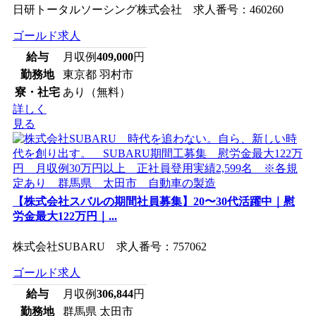
日研トータルソーシング株式会社 求人番号：460260
ゴールド求人
給与
月収例
409,000
円
勤務地
東京都 羽村市
寮・社宅
あり（無料）
詳しく
見る
【株式会社スバルの期間社員募集】20〜30代活躍中｜慰
労金最大122万円｜...
株式会社SUBARU 求人番号：757062
ゴールド求人
給与
月収例
306,844
円
勤務地
群馬県 太田市