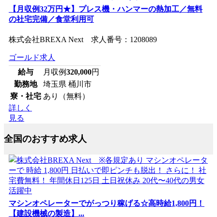
【月収例32万円★】プレス機・ハンマーの熱加工／無料
の社宅完備／食堂利用可
株式会社BREXA Next 求人番号：1208089
ゴールド求人
給与
月収例
320,000
円
勤務地
埼玉県 桶川市
寮・社宅
あり（無料）
詳しく
見る
全国のおすすめ求人
マシンオペレーターでがっつり稼げる☆高時給1,800円！
【建設機械の製造】...