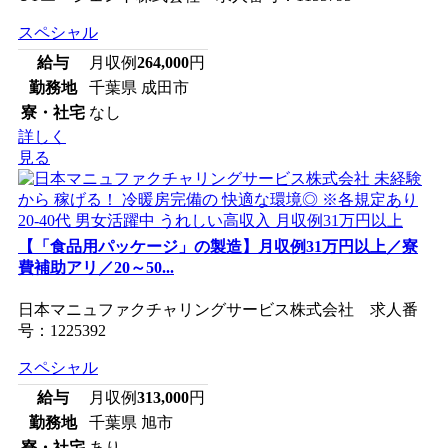
スペシャル
給与
月収例
264,000
円
勤務地
千葉県 成田市
寮・社宅
なし
詳しく
見る
【「食品用パッケージ」の製造】月収例31万円以上／寮
費補助アリ／20～50...
日本マニュファクチャリングサービス株式会社 求人番
号：1225392
スペシャル
給与
月収例
313,000
円
勤務地
千葉県 旭市
寮・社宅
あり