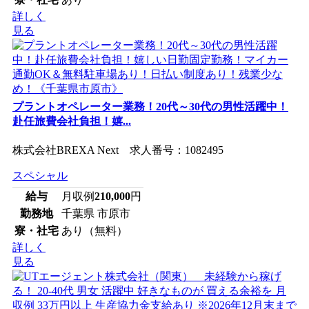
詳しく
見る
プラントオペレーター業務！20代～30代の男性活躍中！
赴任旅費会社負担！嬉...
株式会社BREXA Next 求人番号：1082495
スペシャル
給与
月収例
210,000
円
勤務地
千葉県 市原市
寮・社宅
あり（無料）
詳しく
見る