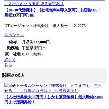
【20~30代活躍中】【社宅無料&即入寮可】未経験OK！
月収33万円可♪住...
UTエージェント株式会社 求人番号：1212276
スペシャル
給与
月収例
332,000
円
勤務地
千葉県 野田市
寮・社宅
あり（無料）
詳しく
見る
関東の求人
【入社特典最大30万円！しかも寮費無料】最大時給2,000
円まで定期昇給！...