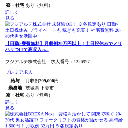
寮・社宅
あり（無料）
詳しく
見る
【日勤×寮費無料】月収例29万円以上！土日祝休みでメリ
ハリつけて高収入♪/...
フジアルテ株式会社 求人番号：1226957
プレミア求人
給与
月収例
299,000
円
勤務地
茨城県 下妻市
寮・社宅
あり（無料）
詳しく
見る