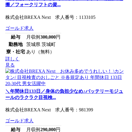
搬／フォークリフトの資...
株式会社BREXA Next 求人番号：1133105
ゴールド求人
給与
月収例
300,000
円
勤務地
茨城県 茨城町
寮・社宅
あり（無料）
詳しく
見る
＼年間休日133日／身体の負担少なめ♪バッテリーモジュ
ールのラクラク目視検...
株式会社BREXA Next 求人番号：981399
ゴールド求人
給与
月収例
290,000
円