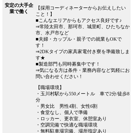
安定の大手企
【採用コーディネーターからお伝えしたい
業で働く
こと！】
■こんなエリアからもアクセス良好です♪
⇒常陸太田市、那珂市、城里町、ひたちなか
市、水戸市など
■夫婦・カップル・親子での就業もOKで
す！
⇒2DKタイプの家具家電付き寮を準備致しま
す★
■製造部門も同時募集中です！
⇒気になる方は条件・業務内容など気軽にお
問い合わせください！
【職場環境】
・玉川村駅から550メートル 車で2分/徒歩8
分
・男女比 男性4割、女性6割
・食堂なし、個人で準備
・ロッカー、更衣室、休憩室あり
・空調完備で快適な職場環境
・無料駐車場完備、場所指定あり