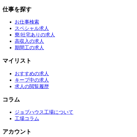
仕事を探す
お仕事検索
スペシャル求人
寮/社宅ありの求人
高収入の求人
期間工の求人
マイリスト
おすすめの求人
キープ中の求人
求人の閲覧履歴
コラム
ジョブハウス工場について
工場コラム
アカウント