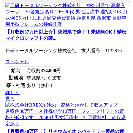
【月収例37万円以上☆】茨城県で稼ぐ！未経験OK！精密
マイクロシャフトの製...
日研トータルソーシング株式会社 求人番号：1135816
スペシャル
給与
月収例
374,000
円
勤務地
茨城県 つくば市
寮・社宅
あり（無料）
詳しく
見る
【月収例30万円！】リチウムイオンバッテリー製品の運