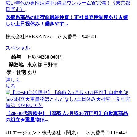
医療系部品の出荷前最終検査！正社員登用制度あり★嬉
しい土日祝休み！働きやす...
株式会社BREXA Next 求人番号：946601
スペシャル
給与
月収例
260,000
円
勤務地
東京都 日野市
寮・社宅
あり
詳しく
見る
【20~40代活躍中】【高収入♪月収30万円可】自動車部品
の組立★重量物ほ...
UTエージェント株式会社（関東） 求人番号：1076447