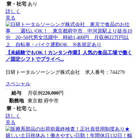
寮・社宅
あり
詳しく
見る
【未経験でもOK！カンタン作業】人気の食品工場で働く
／固定シフトでプライベ...
日研トータルソーシング株式会社 求人番号：744279
スペシャル
給与
月収例
220,000
円
勤務地
東京都 府中市
寮・社宅
なし
詳しく
見る