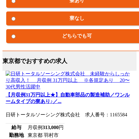
寮あり
寮なし
どちらでも可
東京都でおすすめの求人
【月収例31万円以上★】自動車部品の製造補助／ワンル
ームタイプの寮あり♪／...
日研トータルソーシング株式会社 求人番号：1165584
給与
月収例
313,000
円
勤務地
東京都 羽村市