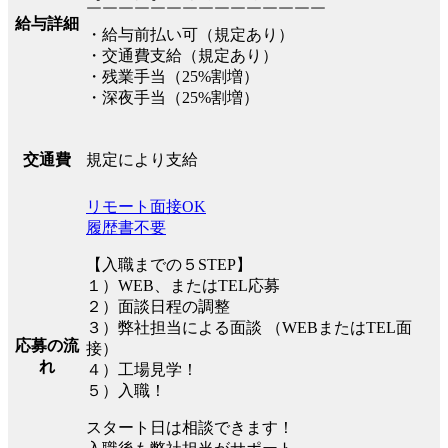
￣￣￣￣￣￣￣￣￣￣￣￣￣￣￣
給与詳細
・給与前払い可（規定あり）
・交通費支給（規定あり）
・残業手当（25%割増）
・深夜手当（25%割増）
規定により支給
交通費
リモート面接OK
履歴書不要
【入職までの５STEP】
１）WEB、またはTEL応募
２）面談日程の調整
３）弊社担当による面談 （WEBまたはTEL面
応募の流
接）
れ
４）工場見学！
５）入職！
スタート日は相談できます！