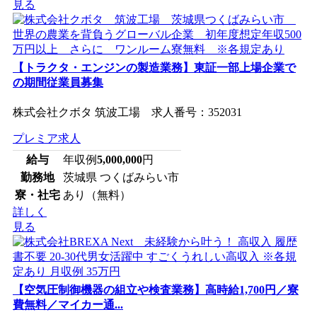
見る
【トラクタ・エンジンの製造業務】東証一部上場企業で
の期間従業員募集
株式会社クボタ 筑波工場 求人番号：352031
プレミア求人
給与
年収例
5,000,000
円
勤務地
茨城県 つくばみらい市
寮・社宅
あり（無料）
詳しく
見る
【空気圧制御機器の組立や検査業務】高時給1,700円／寮
費無料／マイカー通...