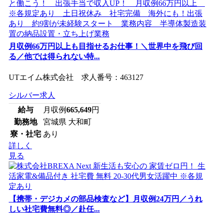
月収例66万円以上も目指せるお仕事！＼世界中を飛び回
る／他では得られない特...
UTエイム株式会社 求人番号：463127
シルバー求人
給与
月収例
665,649
円
勤務地
宮城県 大和町
寮・社宅
あり
詳しく
見る
【携帯・デジカメの部品検査など】月収例24万円／うれ
しい社宅費無料◎／赴任...