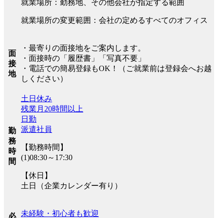
就業場所：勤務地、その他会社が指定する範囲
就業場所の変更範囲：会社の定めるすべてのオフィス
・最寄りの面接地をご案内します。
面
・面接時の「履歴書」「写真不要」
接
・電話での簡易登録もOK！（ご就業前は登録会へお越
地
しください）
土日休み
残業月20時間以上
日勤
派遣社員
勤
務
【勤務時間】
時
(1)08:30～17:30
間
【休日】
土日（企業カレンダー有り）
未経験・初心者も歓迎
必