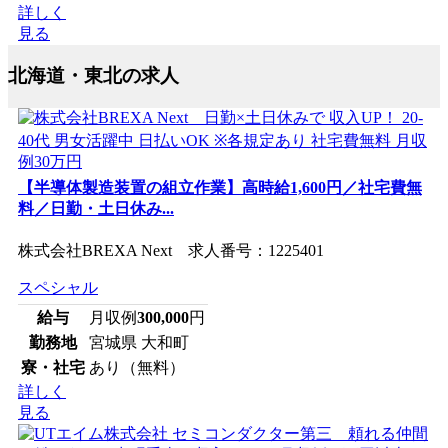
詳しく
見る
北海道・東北の求人
【半導体製造装置の組立作業】高時給1,600円／社宅費無
料／日勤・土日休み...
株式会社BREXA Next 求人番号：1225401
スペシャル
給与
月収例
300,000
円
勤務地
宮城県 大和町
寮・社宅
あり（無料）
詳しく
見る