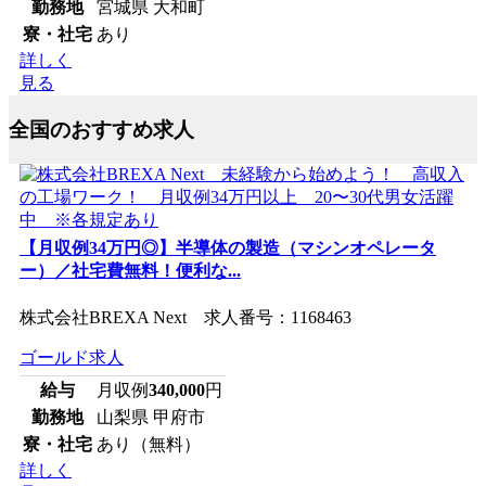
勤務地
宮城県 大和町
寮・社宅
あり
詳しく
見る
全国のおすすめ求人
【月収例34万円◎】半導体の製造（マシンオペレータ
ー）／社宅費無料！便利な...
株式会社BREXA Next 求人番号：1168463
ゴールド求人
給与
月収例
340,000
円
勤務地
山梨県 甲府市
寮・社宅
あり（無料）
詳しく