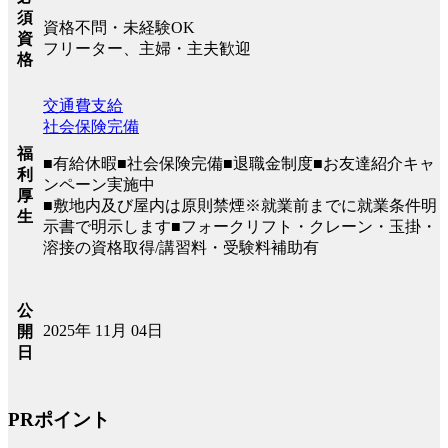
須
資格不問・未経験OK
資
フリーター、主婦・主夫歓迎
格
交通費支給
社会保険完備
福
■有給休暇■社会保険完備■退職金制度■お友達紹介キャ
利
ンペーン実施中
厚
■敷地内及び屋内は原則禁煙※就業前までに就業条件明
生
示書で明示します■フォークリフト・クレーン・玉掛・
溶接の資格取得/講習料・受験料補助有
公
2025年 11月 04日
開
日
PRポイント