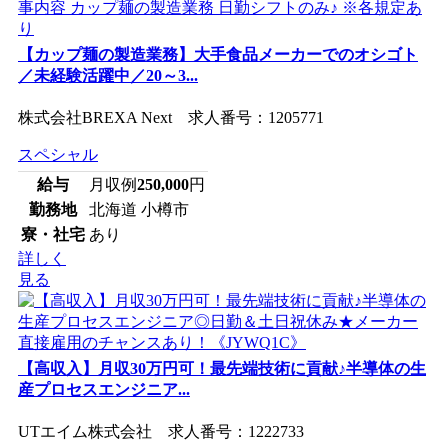
【カップ麺の製造業務】大手食品メーカーでのオシゴト
／未経験活躍中／20～3...
株式会社BREXA Next 求人番号：1205771
スペシャル
給与
月収例
250,000
円
勤務地
北海道 小樽市
寮・社宅
あり
詳しく
見る
【高収入】月収30万円可！最先端技術に貢献♪半導体の生
産プロセスエンジニア...
UTエイム株式会社 求人番号：1222733