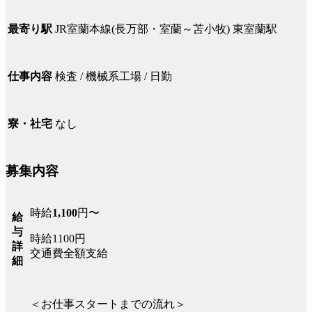
JR室蘭本線(長万部・室蘭～苫小牧) 東室蘭駅
最寄り駅
検査 / 機械系工場 / 日勤
仕事内容
なし
寮・社宅
募集内容
時給
1,100
円〜
給
与
時給1100円
詳
交通費全額支給
細
＜お仕事スタートまでの流れ＞