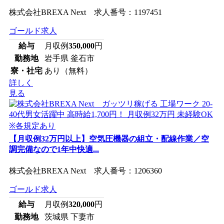
株式会社BREXA Next 求人番号：1197451
ゴールド求人
給与
月収例
350,000
円
勤務地
岩手県 釜石市
寮・社宅
あり（無料）
詳しく
見る
【月収例32万円以上】空気圧機器の組立・配線作業／空
調完備なので1年中快適...
株式会社BREXA Next 求人番号：1206360
ゴールド求人
給与
月収例
320,000
円
勤務地
茨城県 下妻市