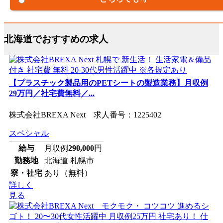
北海道でおすすめの求人
【プラスチック製品用のPETシートの製造業務】月収例
29万円／社宅費無料／...
株式会社BREXA Next 求人番号：1225402
スペシャル
給与
月収例
290,000
円
勤務地
北海道 札幌市
寮・社宅
あり（無料）
詳しく
見る