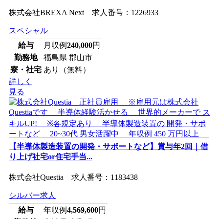
株式会社BREXA Next 求人番号：1226933
スペシャル
給与
月収例
240,000
円
勤務地
福島県 郡山市
寮・社宅
あり（無料）
詳しく
見る
【半導体製造装置の開発・サポートなど】賞与年2回｜借
り上げ社宅or住宅手当...
株式会社Questia 求人番号：1183438
シルバー求人
給与
年収例
4,569,600
円