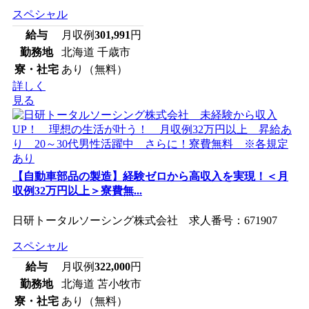
スペシャル
給与
月収例
301,991
円
勤務地
北海道 千歳市
寮・社宅
あり（無料）
詳しく
見る
【自動車部品の製造】経験ゼロから高収入を実現！＜月
収例32万円以上＞寮費無...
日研トータルソーシング株式会社 求人番号：671907
スペシャル
給与
月収例
322,000
円
勤務地
北海道 苫小牧市
寮・社宅
あり（無料）