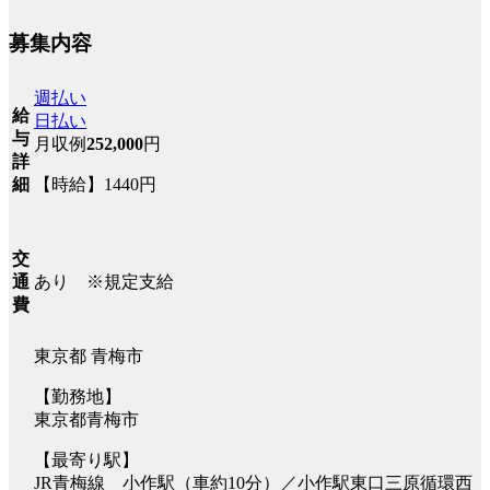
募集内容
週払い
給
日払い
与
月収例
252,000
円
詳
【時給】1440円
細
交
あり ※規定支給
通
費
東京都 青梅市
【勤務地】
東京都青梅市
【最寄り駅】
JR青梅線 小作駅（車約10分）／小作駅東口三原循環西