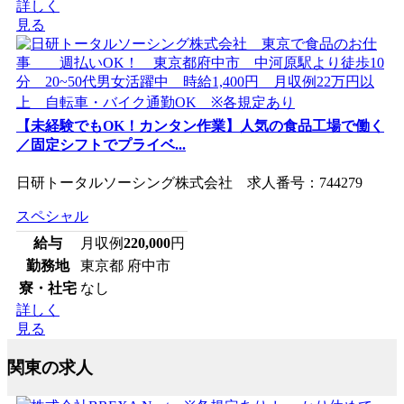
詳しく
見る
【未経験でもOK！カンタン作業】人気の食品工場で働く
／固定シフトでプライベ...
日研トータルソーシング株式会社 求人番号：744279
スペシャル
給与
月収例
220,000
円
勤務地
東京都 府中市
寮・社宅
なし
詳しく
見る
関東の求人