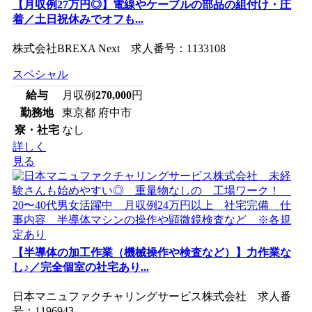
【月収例27万円◎】電線やケーブルの部品の組付け・圧
着／土日祝休みでオフも...
株式会社BREXA Next 求人番号：1133108
スペシャル
給与
月収例
270,000
円
勤務地
東京都 府中市
寮・社宅
なし
詳しく
見る
【半導体の加工作業（機械操作や検査など）】力作業な
し♪／完全個室の社宅あり...
日本マニュファクチャリングサービス株式会社 求人番
号：1196943