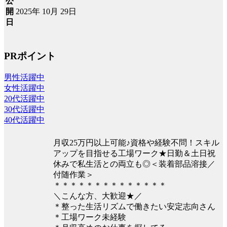
公
2025年 10月 29日
開
日
PRポイント
男性活躍中
女性活躍中
20代活躍中
30代活躍中
40代活躍中
月収25万円以上可能♪資格や経験不問！スキル
アップを目指せる工場ワーク★日勤＆土日祝
休みで私生活との両立も◎＜装着部品溶接／
付随作業＞
＊＊＊＊＊＊＊＊＊＊＊＊＊＊
＼こんな方、大歓迎★／
＊整った生活リズムで働きたい安定志向さん
＊工場ワーク未経験