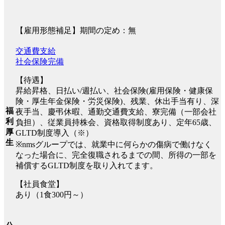
【雇用形態補足】期間の定め：無
交通費支給
社会保険完備
【待遇】
昇給昇格、日払い/週払い、社会保険(雇用保険・健康保
険・厚生年金保険・労災保険)、残業、休出手当有り、深
福
夜手当、慶弔休暇、通勤交通費支給、寮完備（一部会社
利
負担）、従業員持株会、資格取得制度あり、定年65歳、
厚
GLTD制度導入（※）
生
※nmsグループでは、就業中に何らかの傷病で働けなく
なった場合に、完全復職されるまでの間、所得の一部を
補償するGLTD制度を取り入れてます。
【社員食堂】
あり（1食300円～）