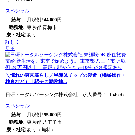
スペシャル
給与
月収例
244,000
円
勤務地
東京都 青梅市
寮・社宅
あり
詳しく
見る
＼憧れの東京暮らし／半導体チップの製造（機械操作・
検査など）｜駅チカ勤務地...
日研トータルソーシング株式会社 求人番号：1154656
スペシャル
給与
月収例
295,000
円
勤務地
東京都 八王子市
寮・社宅
あり（無料）