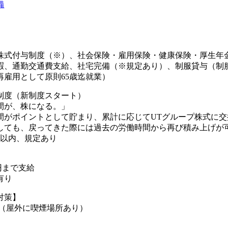
備
株式付与制度（※）、社会保険・雇用保険・健康保険・厚生年
暇、通勤交通費支給、社宅完備（※規定あり）、制服貸与（制
再雇用として原則65歳迄就業）
制度（新制度スタート）
間が、株になる。」
間がポイントとして貯まり、累計に応じてUTグループ株式に交
しても、戻ってきた際には過去の労働時間から再び積み上げが可
年以内、規定あり
0円まで支給
有り
対策】
煙（屋外に喫煙場所あり）