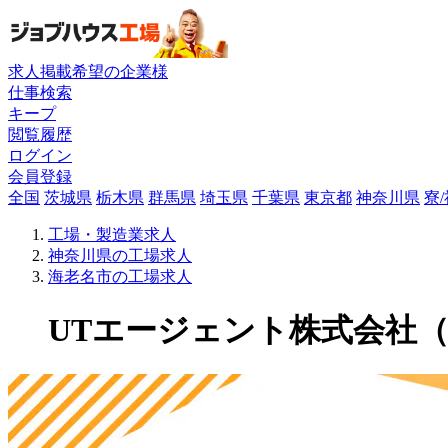
求人掲載希望の企業様
仕事検索
キープ
閲覧履歴
ログイン
会員登録
全国
茨城県
栃木県
群馬県
埼玉県
千葉県
東京都
神奈川県
寮
工場・製造業求人
神奈川県の工場求人
海老名市の工場求人
UTエージェント株式会社（関東