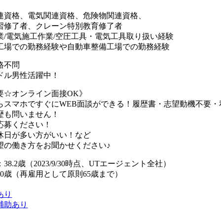
連資格、電気関連資格、危険物関連資格、
習修了者、クレーン特別教育修了者
業/電気施工作業/空圧工具・電気工具取り扱い経験
工場での勤務経験や自動車整備工場での勤務経験
格不問
ドル男性活躍中！
要☆オンライン面接OK》
らスマホですぐにWEB面談ができる！履歴書・志望動機不要・
歴も問いません！
応募ください！
休日が多い方がいい！など
望の働き方をお聞かせください♪
8.2歳（2023/9/30時点、UTエージェント全社）
0歳（再雇用として原則65歳まで）
あり
補助あり