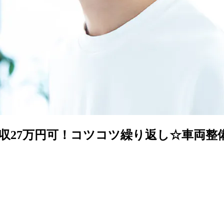
】月収27万円可！コツコツ繰り返し☆車両