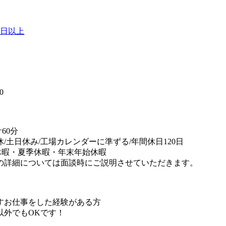
0日以上
】
0
60分
休/土日休み/工場カレンダーに準ずる/年間休日120日
休暇・夏季休暇・年末年始休暇
の詳細については面談時にご説明させていただきます。
すお仕事をした経験がある方
外でもOKです！