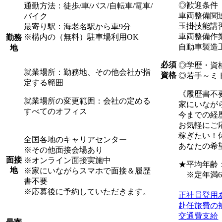
◎歓迎条件
通勤方法：徒歩/車/バス/自転車/電車/
車両整備関
バイク
玉掛技能講
最寄り駅：海老名駅から車9分
車両整備作
※構内の（無料）駐車場利用OK
勤務
自動車製造
地
必須
◎学歴・資
就業場所：勤務地、その他会社が指
資格
◎若手～ミ
定する範囲
《履歴書不
就業場所の変更範囲：会社の定める
家にいなが
すべてのオフィス
今までの経
お気軽にご
稼ぎたい！
全国各地のキャリアセンター
あなたの希
※その他面接会場あり
面接
※オンライン面接実施中
★平均年齢：3
地
※家にいながらスマホで面接＆履歴
※定年満6
書不要
※応募後に予約していただきます。
正社員登用
赴任旅費の
交通費支給