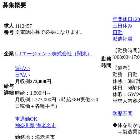
募集概要
年間休日12
土日休み
求人
1112457
※電話応募で必要になります。
日勤
番号
派遣社員
【勤務時間
UTエージェント株式会社（関東）
企業
①08:00~17:0
勤務
時間
【備考】
週払い
勤務：日勤
日払い
休憩：3回 計
月収例
273,000
円
給与
休日：5勤2
詳細
時給：1,500円～
休暇：GW
月収例：273,000円（時給×8H実働×20
※求人内容
日稼働＋各種手当）
学歴不問
車通勤OK
◆体を動か
神奈川県
海老名市
→製造業以
勤務地：海老名市