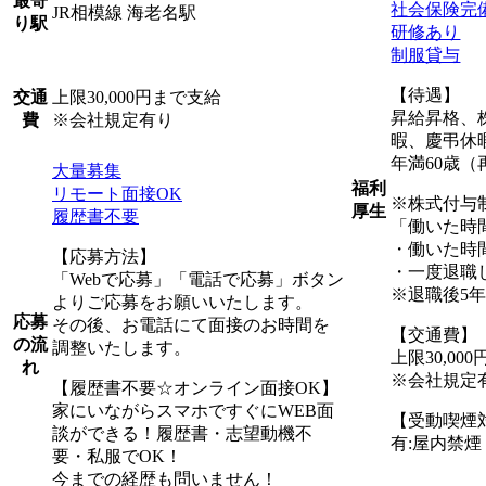
最寄
社会保険完
JR相模線 海老名駅
り駅
研修あり
制服貸与
【待遇】
上限30,000円まで支給
交通
昇給昇格、
※会社規定有り
費
暇、慶弔休
年満60歳（
大量募集
福利
リモート面接OK
※株式付与
厚生
履歴書不要
「働いた時
・働いた時
【応募方法】
・一度退職
「Webで応募」「電話で応募」ボタン
※退職後5
よりご応募をお願いいたします。
応募
その後、お電話にて面接のお時間を
【交通費】
の流
調整いたします。
上限30,00
れ
※会社規定
【履歴書不要☆オンライン面接OK】
家にいながらスマホですぐにWEB面
【受動喫煙
談ができる！履歴書・志望動機不
有:屋内禁
要・私服でOK！
今までの経歴も問いません！