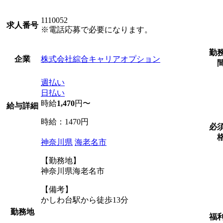
1110052
求人番号
※電話応募で必要になります。
勤
株式会社綜合キャリアオプション
企業
週払い
日払い
時給
1,470
円〜
給与詳細
時給：1470円
必
神奈川県
海老名市
【勤務地】
神奈川県海老名市
【備考】
かしわ台駅から徒歩13分
勤務地
福