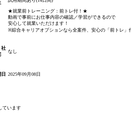
試用期間あり(14日間)
生
★就業前トレーニング：前トレ付！★
動画で事前にお仕事内容の確認／学習ができるので
安心して就業いただけます！
※綜合キャリアオプションなら全案件、安心の「前トレ」
・社
なし
宅
2025年09月08日
開日
しています