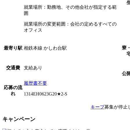
就業場所：勤務地、その他会社が指定する範
囲
就業場所の変更範囲：会社の定めるすべての
オフィス
寮
相鉄本線 かしわ台駅
最寄り駅
支給あり
交通費
公
履歴書不要
応募の流
れ
1314EH0623G20★2-S
キープ
募集が停止
キャンペーン