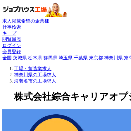
求人掲載希望の企業様
仕事検索
キープ
閲覧履歴
ログイン
会員登録
全国
茨城県
栃木県
群馬県
埼玉県
千葉県
東京都
神奈川県
寮
工場・製造業求人
神奈川県の工場求人
海老名市の工場求人
株式会社綜合キャリアオプショ