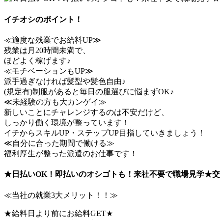
イチオシのポイント！
≪適度な残業でお給料UP≫
残業は月20時間未満で、
ほどよく稼げます♪
≪モチベーションもUP≫
派手過ぎなければ髪型や髪色自由♪
(規定有)制服があると毎日の服選びに悩まずOK♪
≪未経験の方も大カンゲイ≫
新しいことにチャレンジするのは不安だけど、
しっかり働く環境が整っています！
イチからスキルUP・ステップUP目指していきましょう！
≪自分に合った期間で働ける≫
福利厚生が整った派遣のお仕事です！
★日払いOK！即払いのオシゴトも！来社不要で職場見学★交
≪当社の就業3大メリット！！≫
★給料日より前にお給料GET★