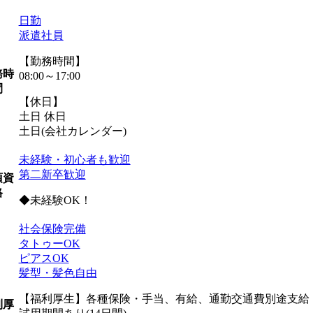
日勤
派遣社員
【勤務時間】
務時
08:00～17:00
間
【休日】
土日 休日
土日(会社カレンダー)
未経験・初心者も歓迎
第二新卒歓迎
須資
格
◆未経験OK！
社会保険完備
タトゥーOK
ピアスOK
髪型・髪色自由
【福利厚生】各種保険・手当、有給、通勤交通費別途支給 
利厚