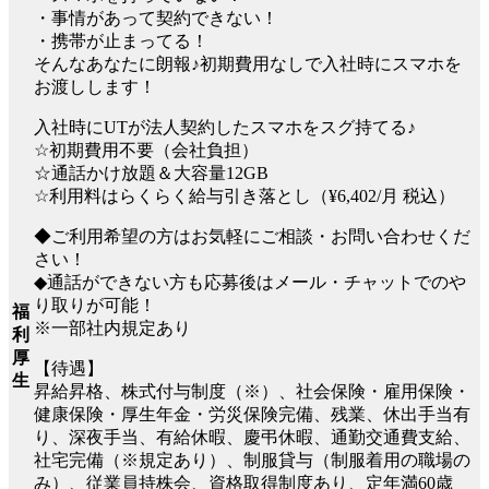
・事情があって契約できない！
・携帯が止まってる！
そんなあなたに朗報♪初期費用なしで入社時にスマホを
お渡しします！
入社時にUTが法人契約したスマホをスグ持てる♪
☆初期費用不要（会社負担）
☆通話かけ放題＆大容量12GB
☆利用料はらくらく給与引き落とし（¥6,402/月 税込）
◆ご利用希望の方はお気軽にご相談・お問い合わせくだ
さい！
◆通話ができない方も応募後はメール・チャットでのや
り取りが可能！
福
※一部社内規定あり
利
厚
【待遇】
生
昇給昇格、株式付与制度（※）、社会保険・雇用保険・
健康保険・厚生年金・労災保険完備、残業、休出手当有
り、深夜手当、有給休暇、慶弔休暇、通勤交通費支給、
社宅完備（※規定あり）、制服貸与（制服着用の職場の
み）、従業員持株会、資格取得制度あり、定年満60歳