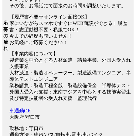
その後、お電話にて面接のお時間を調整いたします。
【履歴書不要☆オンライン面接OK】
応
家にいながらスマホですぐにWEB面談ができる！履歴
募
書・志望動機不要・私服でOK！
の
今までの経歴も問いません！
流
お気軽にご応募ください！
れ
【事業内容について】
製造業を中心とする人材派遣・請負事業、外国人受入れ
支援事業
人材派遣：製造オペレーター、製造設備エンジニア、半
導体テストエンジニア
業務請負：製造工程全般、製造設備保全、半導体テスト
外国人受入れ支援：東南アジアを中心とする技能実習生
及び特定技能者の受入れ支援・監理代行
車通勤OK
大阪府 守口市
勤務地：守口市
通勤方法：徒歩/バス/自転車/電車/車/バイク