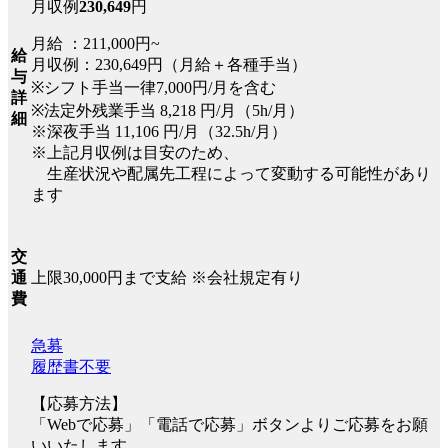
月収例
230,649
円
月給 ：211,000円~
給
月収例：230,649円（月給＋各種手当）
与
※シフト手当一律7,000円/月を含む
詳
※法定外残業手当 8,218 円/月（5h/月）
細
※深夜手当 11,106 円/月（32.5h/月）
※上記月収例は目安のため、
生産状況や配属先工程によって変動する可能性があり
ます
交
上限30,000円まで支給 ※会社規定有り
通
費
急募
履歴書不要
【応募方法】
「Webで応募」「電話で応募」ボタンよりご応募をお願
いいたします。