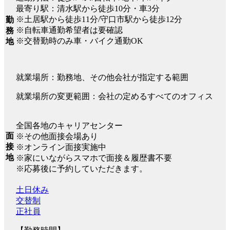
最寄り駅：清水駅から徒歩10分・車3分
※土居駅から徒歩11分/守口市駅から徒歩12分
勤
※自転車通勤希望者は要確認
務
※交替勤時のみ車・バイク通勤OK
地
就業場所：勤務地、その他会社が指定する範囲
就業場所の変更範囲：会社の定めるすべてのオフィス
全国各地のキャリアセンター
面
※その他面接会場あり
接
※オンライン面接実施中
地
※家にいながらスマホで面接＆履歴書不要
※応募後に予約していただきます。
土日休み
交替制
正社員