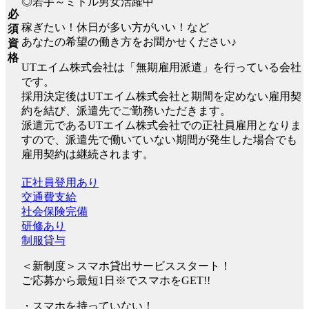
◎若手～ミドル男女活躍中
必
稼ぎたい！休日が多い方がいい！など
須
あなたの希望の働き方をお聞かせください♪
資
格
UTエイム株式会社は「無期雇用派遣」を行っている会社
です。
採用決定後はUTエイム株式会社と期間を定めない雇用契
約を結び、派遣先でご勤務いただきます。
派遣元であるUTエイム株式会社での正社員雇用となりま
すので、派遣先で働いていない期間が発生した場合でも
雇用契約は継続されます。
正社員登用あり
交通費支給
社会保険完備
研修あり
制服貸与
＜新制度＞スマホ貸出サービススタート！
ご応募から最短1日※でスマホをGET!!
・スマホを持っていない！