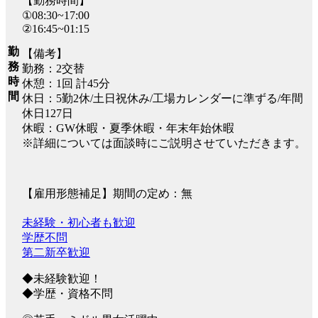
【勤務時間】
①08:30~17:00
②16:45~01:15
勤
【備考】
務
勤務：2交替
時
休憩：1回 計45分
間
休日：5勤2休/土日祝休み/工場カレンダーに準ずる/年間
休日127日
休暇：GW休暇・夏季休暇・年末年始休暇
※詳細については面談時にご説明させていただきます。
【雇用形態補足】期間の定め：無
未経験・初心者も歓迎
学歴不問
第二新卒歓迎
◆未経験歓迎！
◆学歴・資格不問