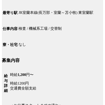
JR室蘭本線(長万部・室蘭～苫小牧) 東室蘭駅
最寄り駅
検査 / 機械系工場 / 交替制
仕事内容
なし
寮・社宅
募集内容
時給
1,200
円〜
給
与
時給1200円
詳
交通費全額支給
細