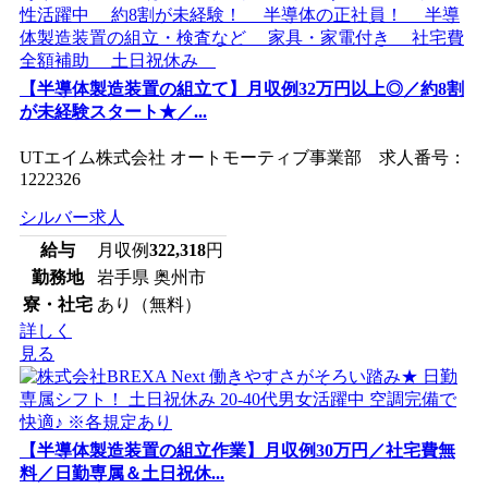
【半導体製造装置の組立て】月収例32万円以上◎／約8割
が未経験スタート★／...
UTエイム株式会社 オートモーティブ事業部 求人番号：
1222326
シルバー求人
給与
月収例
322,318
円
勤務地
岩手県 奥州市
寮・社宅
あり（無料）
詳しく
見る
【半導体製造装置の組立作業】月収例30万円／社宅費無
料／日勤専属＆土日祝休...