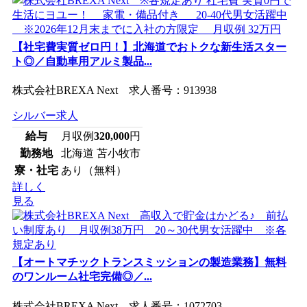
【社宅費実質ゼロ円！】北海道でおトクな新生活スター
ト◎／自動車用アルミ製品...
株式会社BREXA Next 求人番号：913938
シルバー求人
給与
月収例
320,000
円
勤務地
北海道 苫小牧市
寮・社宅
あり（無料）
詳しく
見る
【オートマチックトランスミッションの製造業務】無料
のワンルーム社宅完備◎／...
株式会社BREXA Next 求人番号：1072703