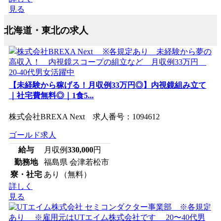
見る
北海道・東北の求人
【未経験から稼げる！月収例33万円◎】内視鏡組み立て
｜社宅費無料◎｜1食5...
株式会社BREXA Next 求人番号：1094612
ゴールド求人
給与
月収例
330,000
円
勤務地
福島県 会津若松市
寮・社宅
あり（無料）
詳しく
見る