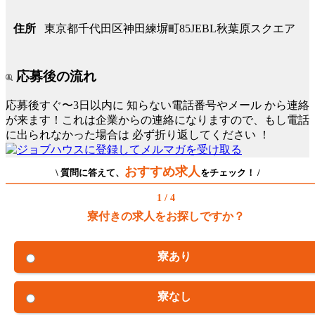
東京都千代田区神田練塀町85JEBL秋葉原スクエア
住所
応募後の流れ
応募後すぐ〜3日以内に
知らない電話番号やメール
から連絡
が来ます！これは企業からの連絡になりますので、もし電話
に出られなかった場合は
必ず折り返してください
！
おすすめ求人
\ 質問に答えて、
をチェック！ /
1 / 4
寮付きの求人をお探しですか？
寮あり
寮なし