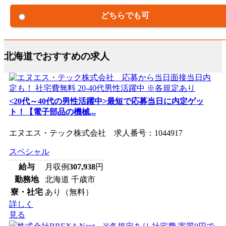
どちらでも可
北海道でおすすめの求人
<20代～40代の男性活躍中>最短で応募当日に内定ゲッ
ト！【電子部品の機械...
エヌエス・テック株式会社 求人番号：1044917
スペシャル
給与
月収例
307,938
円
勤務地
北海道 千歳市
寮・社宅
あり（無料）
詳しく
見る