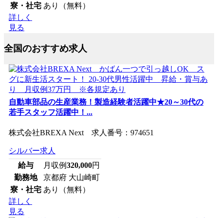
寮・社宅
あり（無料）
詳しく
見る
全国のおすすめ求人
自動車部品の生産業務！製造経験者活躍中★20～30代の
若手スタッフ活躍中！...
株式会社BREXA Next 求人番号：974651
シルバー求人
給与
月収例
320,000
円
勤務地
京都府 大山崎町
寮・社宅
あり（無料）
詳しく
見る