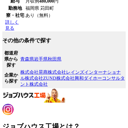
給与
月収例
480,000
円
勤務地
福岡県 苅田町
寮・社宅
あり（無料）
詳しく
見る
その他の条件で探す
都道府
県から
青森県
岩手県
秋田県
探す
株式会社晃商
株式会社レインズインターナショナ
企業か
ル
株式会社ZUND
株式会社興和
ダイホーコンサルタ
ら探す
ント株式会社
ジョブハウス工場とは？