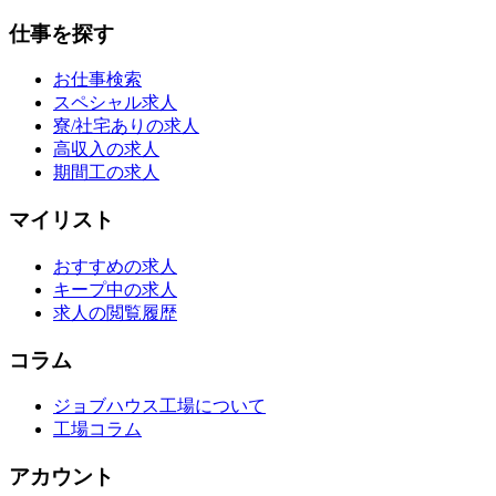
仕事を探す
お仕事検索
スペシャル求人
寮/社宅ありの求人
高収入の求人
期間工の求人
マイリスト
おすすめの求人
キープ中の求人
求人の閲覧履歴
コラム
ジョブハウス工場について
工場コラム
アカウント