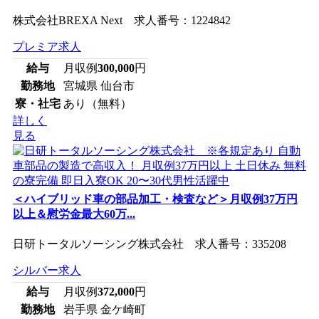
株式会社BREXA Next 求人番号：1224842
プレミア求人
給与
月収例
300,000
円
勤務地
宮城県 仙台市
寮・社宅
あり（無料）
詳しく
見る
＜ハイブリッド車の部品加工・検査など＞月収例37万円
以上＆慰労金最大60万...
日研トータルソーシング株式会社 求人番号：335208
シルバー求人
給与
月収例
372,000
円
勤務地
岩手県 金ケ崎町