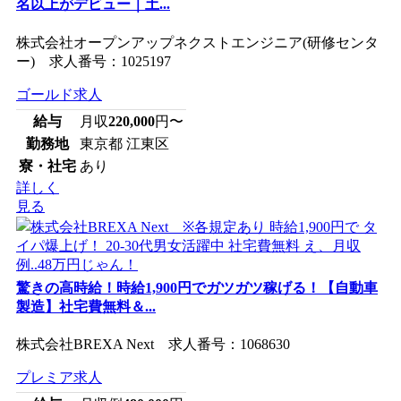
名以上がデビュー｜土...
株式会社オープンアップネクストエンジニア(研修センタ
ー) 求人番号：1025197
ゴールド求人
給与
月収
220,000
円〜
勤務地
東京都 江東区
寮・社宅
あり
詳しく
見る
驚きの高時給！時給1,900円でガツガツ稼げる！【自動車
製造】社宅費無料＆...
株式会社BREXA Next 求人番号：1068630
プレミア求人