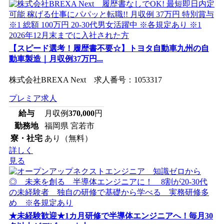
【スピード選考！履歴書不要☆】トヨタ自動車九州の自
動車製造｜月収例37万円...
株式会社BREXA Next 求人番号：1053317
プレミア求人
給与
月収例
370,000
円
勤務地
福岡県 宮若市
寮・社宅
あり（無料）
詳しく
見る
★未経験歓迎★1カ月研修で半導体エンジニアへ！毎月30