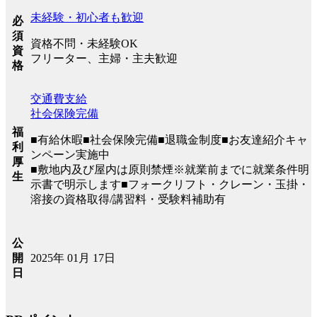
未経験・初心者も歓迎
必
須
資格不問・未経験OK
資
フリーター、主婦・主夫歓迎
格
交通費支給
社会保険完備
福
■有給休暇■社会保険完備■退職金制度■お友達紹介キャ
利
ンペーン実施中
厚
■敷地内及び屋内は原則禁煙※就業前までに就業条件明
生
示書で明示します■フォークリフト・クレーン・玉掛・
溶接の資格取得/講習料・受験料補助有
公
2025年 01月 17日
開
日