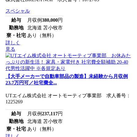
スペシャル
給与
月収例
380,000
円
勤務地
北海道 苫小牧市
寮・社宅
あり（無料）
詳しく
見る
【大手メーカーで自動車部品の製造】未経験から月収例
23.7万円可／社宅費全...
UTエイム株式会社 オートモーティブ事業部 求人番号：
1225269
給与
月収例
237,117
円
勤務地
北海道 苫小牧市
寮・社宅
あり（無料）
詳しく