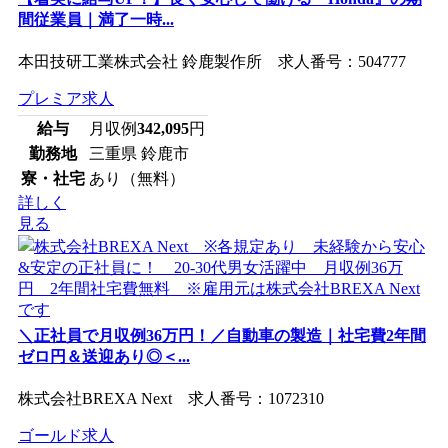
間従業員｜満了一時...
本田技研工業株式会社 鈴鹿製作所 求人番号：504777
プレミア求人
給与
月収例
342,095
円
勤務地
三重県 鈴鹿市
寮・社宅
あり（無料）
詳しく
見る
＼正社員で月収例36万円！／自動車の製造｜社宅費2年間
ゼロ円＆送迎あり◎＜...
株式会社BREXA Next 求人番号：1072310
ゴールド求人