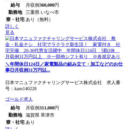
給与
月収例
360,000
円
勤務地
三重県 いなべ市
寮・社宅
あり（無料）
詳しく
見る
＼年間休日124日／家電製品の組み立て・加工などのお仕
事◎月収例31万円以...
日本マニュファクチャリングサービス株式会社 求人番
号：kans140228
ゴールド求人
給与
月収例
311,000
円
勤務地
滋賀県 草津市
寮・社宅
あり