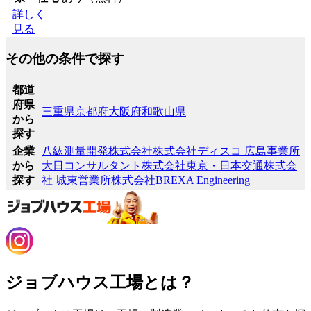
詳しく
見る
その他の条件で探す
都道
府県
三重県
京都府
大阪府
和歌山県
から
探す
企業
八紘測量開発株式会社
株式会社ディスコ 広島事業所
から
大日コンサルタント株式会社
東京・日本交通株式会
探す
社 城東営業所
株式会社BREXA Engineering
ジョブハウス工場とは？