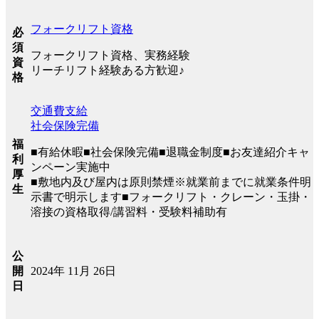
フォークリフト資格
必
須
フォークリフト資格、実務経験
資
リーチリフト経験ある方歓迎♪
格
交通費支給
社会保険完備
福
■有給休暇■社会保険完備■退職金制度■お友達紹介キャ
利
ンペーン実施中
厚
■敷地内及び屋内は原則禁煙※就業前までに就業条件明
生
示書で明示します■フォークリフト・クレーン・玉掛・
溶接の資格取得/講習料・受験料補助有
公
2024年 11月 26日
開
日