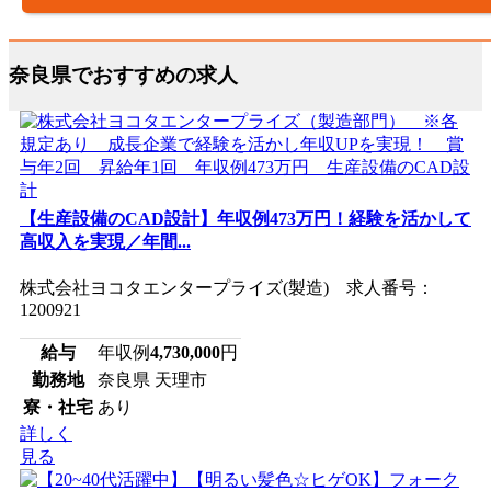
奈良県でおすすめの求人
【生産設備のCAD設計】年収例473万円！経験を活かして
高収入を実現／年間...
株式会社ヨコタエンタープライズ(製造) 求人番号：
1200921
給与
年収例
4,730,000
円
勤務地
奈良県 天理市
寮・社宅
あり
詳しく
見る