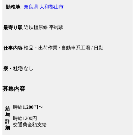
奈良県
大和郡山市
勤務地
近鉄橿原線 平端駅
最寄り駅
検品・出荷作業 / 自動車系工場 / 日勤
仕事内容
なし
寮・社宅
募集内容
時給
1,200
円〜
給
与
時給1200円
詳
交通費全額支給
細