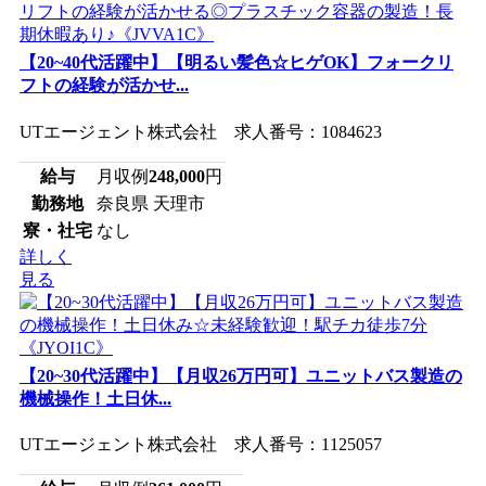
【20~40代活躍中】【明るい髪色☆ヒゲOK】フォークリ
フトの経験が活かせ...
UTエージェント株式会社 求人番号：1084623
給与
月収例
248,000
円
勤務地
奈良県 天理市
寮・社宅
なし
詳しく
見る
【20~30代活躍中】【月収26万円可】ユニットバス製造の
機械操作！土日休...
UTエージェント株式会社 求人番号：1125057