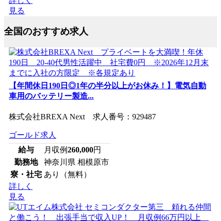
詳しく
見る
全国のおすすめ求人
【年間休日190日◎1年の半分以上がお休み！】電気自動
車用のバッテリー製造...
株式会社BREXA Next 求人番号：929487
ゴールド求人
給与
月収例
260,000
円
勤務地
神奈川県 相模原市
寮・社宅
あり（無料）
詳しく
見る