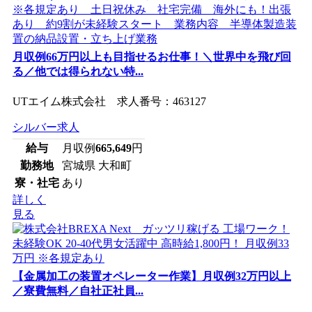
月収例66万円以上も目指せるお仕事！＼世界中を飛び回
る／他では得られない特...
UTエイム株式会社 求人番号：463127
シルバー求人
給与
月収例
665,649
円
勤務地
宮城県 大和町
寮・社宅
あり
詳しく
見る
【金属加工の装置オペレーター作業】月収例32万円以上
／寮費無料／自社正社員...