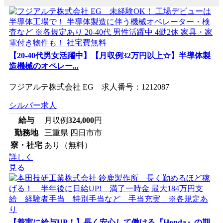
【20-40代男女活躍中】【月収例32万円以上☆】半導体製
造機械のオペレー...
フジアルテ株式会社 EG 求人番号：1212087
シルバー求人
給与
月収例
324,000
円
勤務地
三重県 四日市市
寮・社宅
あり（無料）
詳しく
見る
【着実に給与UP！】長く安心して働ける『Honda』の期