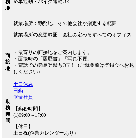
※車通勤・バイク通勤OK
務
地
就業場所：勤務地、その他会社が指定する範囲
就業場所の変更範囲：会社の定めるすべてのオフィス
・最寄りの面接地をご案内します。
面
・面接時の「履歴書」「写真不要」
接
・電話での簡易登録もOK！（ご就業前は登録会へお越
地
しください）
土日休み
日勤
派遣社員
勤
務
【勤務時間】
時
(1)09:00～17:00
間
【休日】
土日祝(企業カレンダーあり）