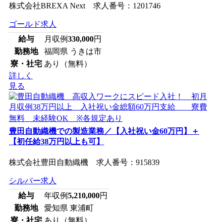
株式会社BREXA Next 求人番号：1201746
ゴールド求人
給与
月収例
330,000
円
勤務地
福岡県 うきは市
寮・社宅
あり（無料）
詳しく
見る
豊田自動織機での製造業務／【入社祝い金60万円】＋
【初任給38万円以上も可】
株式会社豊田自動織機 求人番号：915839
シルバー求人
給与
年収例
5,210,000
円
勤務地
愛知県 東浦町
寮・社宅
あり（無料）