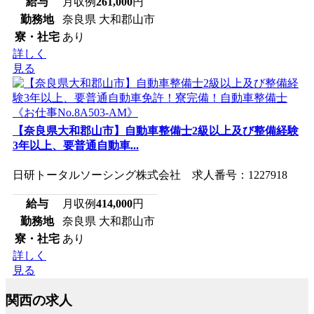
給与
月収例
261,000
円
勤務地
奈良県 大和郡山市
寮・社宅
あり
詳しく
見る
【奈良県大和郡山市】自動車整備士2級以上及び整備経験
3年以上、要普通自動車...
日研トータルソーシング株式会社 求人番号：1227918
給与
月収例
414,000
円
勤務地
奈良県 大和郡山市
寮・社宅
あり
詳しく
見る
関西の求人