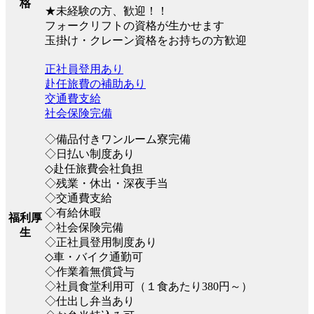
格
★未経験の方、歓迎！！
フォークリフトの資格が生かせます
玉掛け・クレーン資格をお持ちの方歓迎
正社員登用あり
赴任旅費の補助あり
交通費支給
社会保険完備
◇備品付きワンルーム寮完備
◇日払い制度あり
◇赴任旅費会社負担
◇残業・休出・深夜手当
◇交通費支給
◇有給休暇
福利厚
◇社会保険完備
生
◇正社員登用制度あり
◇車・バイク通勤可
◇作業着無償貸与
◇社員食堂利用可（１食あたり380円～）
◇仕出し弁当あり