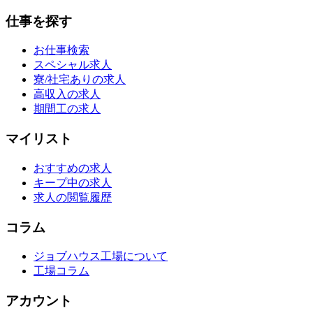
仕事を探す
お仕事検索
スペシャル求人
寮/社宅ありの求人
高収入の求人
期間工の求人
マイリスト
おすすめの求人
キープ中の求人
求人の閲覧履歴
コラム
ジョブハウス工場について
工場コラム
アカウント