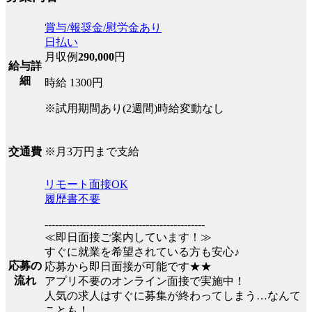
賞与/報奨金/慰労金あり
日払い
月収例
290,000
円
給与詳
細
時給 1300円
※試用期間あり(2週間)時給変動なし
※月3万円まで支給
交通費
リモート面接OK
履歴書不要
----------------------------------------------
≪即日面接ご案内しています！≫
すぐに就業を希望されている方も安心♪
応募の
応募から即日面接が可能です★★
流れ
アプリ不要のオンライン面接で実施中！
人気の求人はすぐに募集が終わってしまう…なんて
ことも！