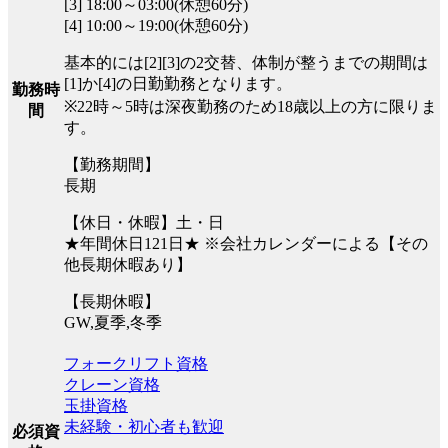
[3] 18:00～03:00(休憩60分)
[4] 10:00～19:00(休憩60分)
基本的には[2][3]の2交替、体制が整うまでの期間は
[1]か[4]の日勤勤務となります。
勤務時
※22時～5時は深夜勤務のため18歳以上の方に限りま
間
す。
【勤務期間】
長期
【休日・休暇】土・日
★年間休日121日★ ※会社カレンダーによる【その
他長期休暇あり】
【長期休暇】
GW,夏季,冬季
フォークリフト資格
クレーン資格
玉掛資格
未経験・初心者も歓迎
必須資