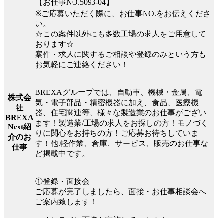
【お仕事NO.5093-04】
※ご応募いただく際に、お仕事NO.をお伝えくださ
い。
☆この案件以外にも多数工場の求人をご用意して
おります☆
案件・求人に関するご相談や登録のみという方も
お気軽にご連絡ください！
BREXAグループでは、自動車、機械・金属、電
株式会
気・電子部品・精密機器に加え、食品、医療機
社
器、住宅関連等、様々な製造業のお仕事がござい
BREXA
ます！製造業/工場の求人をお探しの方！モノづく
Next紹
りに関心をお持ちの方！ご応募お待ちしていま
介のお
す！他.軽作業、倉庫、サービス、販売のお仕事な
仕事
ど掲載中です。
①登録・面接会
ご応募が完了しましたら、面接・お仕事相談会へ
ご案内致します！