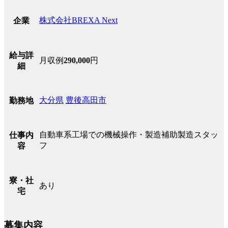
株式会社BREXA Next
企業
給与詳
月収例
290,000
円
細
大分県
豊後高田市
勤務地
自動車系工場での機械操作・製造補助製造スタッ
仕事内
フ
容
寮・社
あり
宅
募集内容