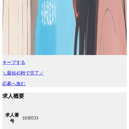
キープする
＼最短45秒で完了／
応募へ進む
求人概要
求人番
1030533
号