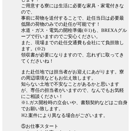
ご用意する寮には生活に必要な家具・家電付きな
ので、
事前に荷物を送付することで、赴任当日は必要最
低限の荷物のみでの赴任が可能です！
水道・ガス・電気の開栓準備(※1)も、BREXAグル
ープで行いますのでご安心ください。
また、現場までの赴任交通費も会社にて負担致し
ます。(※2)
領収書が必要になりますので、忘れずに取ってき
てくださいね！
また赴任地では担当者がお迎えにあがります。寮
の周辺環境などもお伝え致します。
知らない土地で不安なことがあるかと思います
が、専任の担当者がいますので、なんでもお気軽
にご相談ください！
※1.ガス開栓時の立会いや、書類契約などはご自身
でお願い致します。
※2.案件により異なる場合がございます。
⑤お仕事スタート