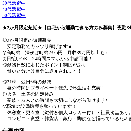
30代活躍中
40代活躍中
50代活躍中
★2か月限定短期★【自宅から通勤できる方のみ募集】夜勤&
◎2か月限定の短期募集！
安定勤務でガッツリ稼げます★
◎高時給！深夜は時給2375円！月収39万円以上も♪
◎日払いOK！24時間スマホから申請可能！
◎勤務日数に応じたポイント制度があり
働いた分だけ自分に還元されます！
◎21時～翌日6時の勤務！
昼の時間はプライベート優先で私生活も充実！
◎火曜・土曜の固定休み
家族・友人との時間も大切にしながら働けます♪
◎職場の設備環境も整っています！
休憩室・更衣室（鍵付き個人ロッカー付）・社員食堂あり
コンビニ・食堂・雑貨店・銀行・郵便など揃っているため
仕事内容