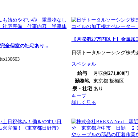
【月収例27万円以上】金属加
全個室の社宅あり...
日研トータルソーシング株式会社
30603
スペシャル
給与
月収例
271,000
円
勤務地
東京都 板橋区
寮・社宅
あり
キープ
詳しく見る