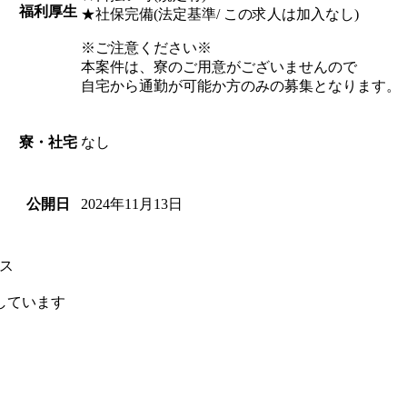
福利厚生
★社保完備(法定基準/ この求人は加入なし)
※ご注意ください※
本案件は、寮のご用意がございませんので
自宅から通勤が可能か方のみの募集となります。
なし
寮・社宅
2024年11月13日
公開日
ス
しています