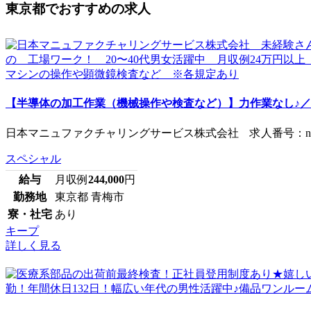
東京都でおすすめの求人
【半導体の加工作業（機械操作や検査など）】力作業なし♪／完
日本マニュファクチャリングサービス株式会社 求人番号：nito1
スペシャル
給与
月収例
244,000
円
勤務地
東京都 青梅市
寮・社宅
あり
キープ
詳しく見る