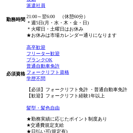
派遣社員
21:00～翌6:00 （休憩60分）
勤務時間
＊週5日(月・水・木・金・日)
＊火曜日・土曜日はお休み
★お休みは市場カレンダー通りになります
高卒歓迎
フリーター歓迎
ブランクOK
普通自動車免許
フォークリフト資格
必須資格
学歴不問
【必須】フォークリフト免許 ・普通自動車免許
【歓迎】フォークリフト経験1年以上
髪型・髪色自由
★勤務実績に応じたポイント制度あり
★交通費規定支給
★日払い可(規定有)