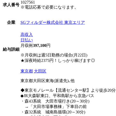
1027561
求人番号
※電話応募で必要になります。
SGフィルダー株式会社 東京エリア
企業
高収入
日払い
月収例
397,100
円
給与詳細
※月収例は週5日勤務の場合(月22日)
★深夜時給2375円！しっかり稼げます◎
東京都
大田区
東京都大田区東海(派遣先)､他
◆東京モノレール【流通センター駅】より徒歩20分
◆JR大森駅東口、平和島駅から京急バス
・森43系統 大田市場行き(20～30分)
→「大田市場事務棟」下車目の前
・森32系統 城南島循環(20～30分)