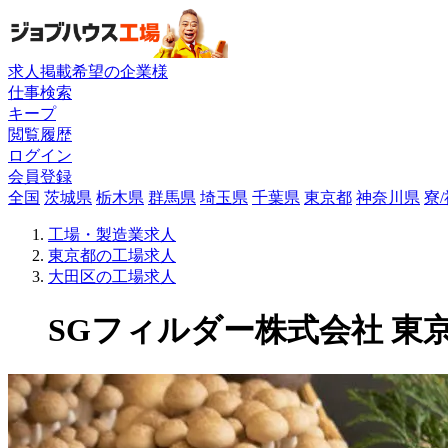
求人掲載希望の企業様
仕事検索
キープ
閲覧履歴
ログイン
会員登録
全国
茨城県
栃木県
群馬県
埼玉県
千葉県
東京都
神奈川県
寮
工場・製造業求人
東京都の工場求人
大田区の工場求人
SGフィルダー株式会社 東京エ