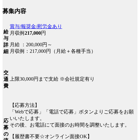
募集内容
賞与/報奨金/慰労金あり
給
月収例
217,000
円
与
月給 ：200,000円～
詳
月収例：217,000円（月給＋各種手当）
細
交
上限30,000円まで支給 ※会社規定有り
通
費
【応募方法】
「Webで応募」「電話で応募」ボタンよりご応募をお願
いいたします。
応
その後、お電話にて面接のお時間を調整いたします。
募
の
【履歴書不要☆オンライン面接OK】