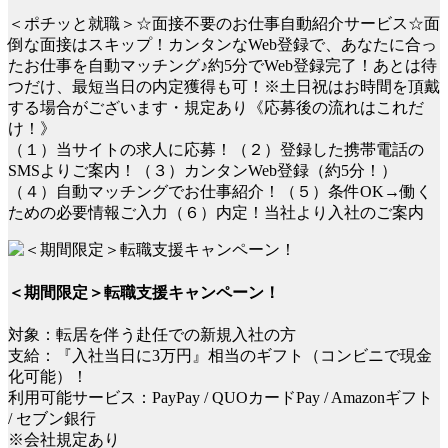
＜ポチッと就職＞☆面接不要のお仕事自動紹介サービス☆面
倒な面接はスキップ！カンタンなWeb登録で、あなたに合っ
たお仕事を自動マッチング♪約5分でWeb登録完了！あとは待
つだけ、最短当日の内定獲得も可！※土日祝はお時間を頂戴
する場合がございます・規定あり《応募後の流れはこれだ
け！》
（１）当サイトの求人に応募！（２）登録した携帯電話の
SMSよりご案内！（３）カンタンWeb登録（約5分！）
（４）自動マッチングでお仕事紹介！（５）条件OK→働く
ための必要情報ご入力（６）内定！当社より入社のご案内
＜期間限定＞転職支援キャンペーン！
対象：転居を伴う赴任での新規入社の方
支給：『入社当日に3万円』相当のギフト（コンビニで現金
化可能）！
利用可能サービス：PayPay / QUOカードPay / Amazonギフト
/ セブン銀行
※会社規定あり