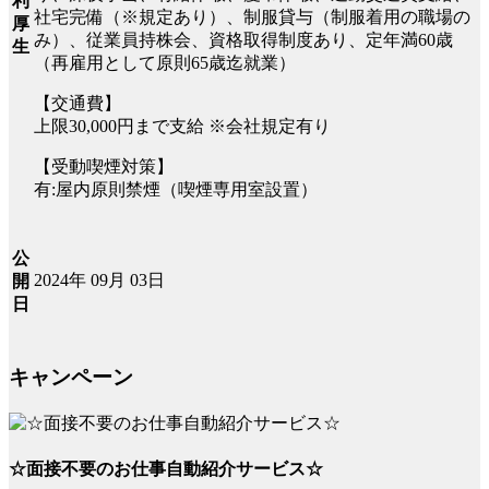
利
社宅完備（※規定あり）、制服貸与（制服着用の職場の
厚
み）、従業員持株会、資格取得制度あり、定年満60歳
生
（再雇用として原則65歳迄就業）
【交通費】
上限30,000円まで支給 ※会社規定有り
【受動喫煙対策】
有:屋内原則禁煙（喫煙専用室設置）
公
2024年 09月 03日
開
日
キャンペーン
☆面接不要のお仕事自動紹介サービス☆