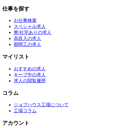
仕事を探す
お仕事検索
スペシャル求人
寮/社宅ありの求人
高収入の求人
期間工の求人
マイリスト
おすすめの求人
キープ中の求人
求人の閲覧履歴
コラム
ジョブハウス工場について
工場コラム
アカウント