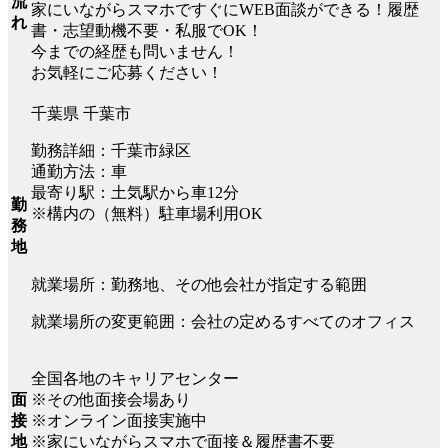
流
家にいながらスマホですぐにWEB面談ができる！履歴
れ
書・志望動機不要・私服でOK！
今までの経歴も問いません！
お気軽にご応募ください！
千葉県 千葉市
勤務詳細：千葉市緑区
通勤方法：車
最寄り駅：土気駅から車12分
勤
※構内の（無料）駐車場利用OK
務
地
就業場所：勤務地、その他会社が指定する範囲
就業場所の変更範囲：会社の定めるすべてのオフィス
全国各地のキャリアセンター
面
※その他面接会場あり
接
※オンライン面接実施中
地
※家にいながらスマホで面接＆履歴書不要