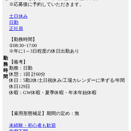
※応募後に予約していただきます。
土日休み
日勤
正社員
【勤務時間】
①08:30~17:00
※年に1～3日程度の休日出勤あり
勤
【備考】
務
勤務：日勤
時
休憩：1回 計60分
間
休日：5勤2休/土日祝休み/工場カレンダーに準ずる/年間
休日129日
休暇：GW休暇・夏季休暇・年末年始休暇
【雇用形態補足】期間の定め：無
未経験・初心者も歓迎