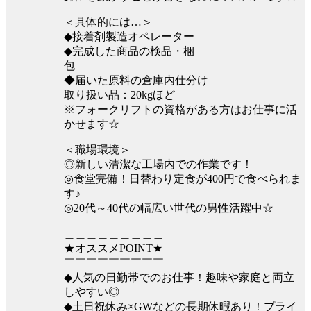
＜具体的には…＞
◆接着剤製造オペレーター
◆完成した商品の検品・梱
包
◆届いた原料の倉庫内仕分け
取り扱い品：20kgほど
※フォークリフトの資格がある方はお仕事に活
かせます☆
＜職場環境＞
◎新しい清潔な工場内での作業です！
◎食堂完備！日替わり定食が400円で食べられま
す♪
◎20代～40代の幅広い世代の男性活躍中☆
＿＿＿＿＿＿＿＿＿
★オススメPOINT★
￣￣￣￣￣￣￣￣￣
◆人気の日勤帯でのお仕事！趣味や家庭と両立
しやすい◎
◆土日祝休み×GWなどの長期休暇あり！プライ