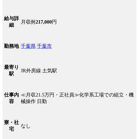
給与詳
月収例
217,000
円
細
千葉県
千葉市
勤務地
最寄り
JR外房線 土気駅
駅
≪月収21.5万円・正社員≫化学系工場での組立・機
仕事内
械操作 日勤
容
寮・社
なし
宅