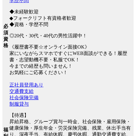
学歴不問
◆未経験歓迎
◆フォークリフト有資格者歓迎
◆資格・学歴不問
必
須
◎20代・30代・40代の男性活躍中！
資
格
《履歴書不要☆オンライン面接OK》
家にいながらスマホですぐにWEB面談ができる！履歴
書・志望動機不要・私服でOK！
今までの経歴も問いません！
お気軽にご応募ください！
正社員登用あり
交通費支給
社会保険完備
制服貸与
【待遇】
昇給昇格、グループ賞与一時金、社会保険・雇用保険・
健康保険・厚生年金・労災保険完備、残業、休出手当有
福
り、深夜手当、有給休暇、慶弔休暇、通勤交通費支給、