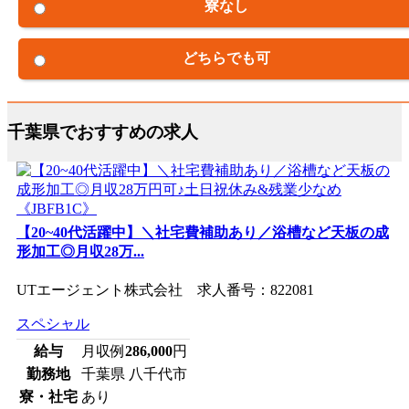
寮なし
どちらでも可
千葉県でおすすめの求人
【20~40代活躍中】＼社宅費補助あり／浴槽など天板の成
形加工◎月収28万...
UTエージェント株式会社 求人番号：822081
スペシャル
給与
月収例
286,000
円
勤務地
千葉県 八千代市
寮・社宅
あり