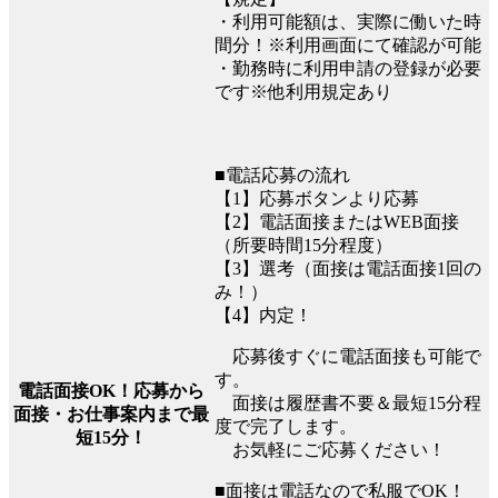
・利用可能額は、実際に働いた時
間分！※利用画面にて確認が可能
・勤務時に利用申請の登録が必要
です※他利用規定あり
■電話応募の流れ
【1】応募ボタンより応募
【2】電話面接またはWEB面接
（所要時間15分程度）
【3】選考（面接は電話面接1回の
み！）
【4】内定！
応募後すぐに電話面接も可能で
す。
電話面接OK！応募から
面接は履歴書不要＆最短15分程
面接・お仕事案内まで最
度で完了します。
短15分！
お気軽にご応募ください！
■面接は電話なので私服でOK！