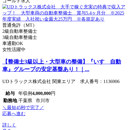
ゴールド求人
普通免許（MT）
2級自動車整備士
3級自動車整備士
車通勤OK
女性活躍中
【整備士3級以上・大型車の整備】『いすゞ自動
車』グループの安定基盤あり！｜...
UDトラックス株式会社 関東エリア 求人番号：1136906
給与
年収例
4,000,000
円
勤務地
千葉県 市川市
＼最短45秒で完了／
応募へ進む
詳しく