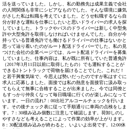
活を送っていました。しかし、私の勤務先は成果主義で会社
の人間関係も非常にシビアなものでした。そんな環境に嫌気
がさした私は転職を考えていました。どうせ転職するなら自
分が好きな運転を仕事にしたいと思いドライバーの求人を探
していました。トラックやバスのドライバーは新しく中型免
許や大型免許を取得しなければいけませんでした。自分が今
持っている普通免許でも働けるドライバーの仕事はないかと
思って辿り着いたのがルート配送ドライバーでした。私の見
つけた会社の企業ページでは、ルート配送ドライバーを募集
していました。仕事内容は、私が既に所有していた普通免許
（2017年3月11日以前に取得したもの）でも運転することが
できる2トントラックで荷物を届けることでした。これだ！
と若干興奮気味で、今思えば勢いだったのですが私はすぐに
求人に応募しました。面接では私の熱意を面接官に汲み取っ
てもらえて無事に合格することが出来ました。今では同僚と
もすっかり仲良くなって毎日職場に行くのが楽しみになって
います。一日の流れ7：00出社アルコールチェックを行いま
す。その後チェック表に従って手順通りに車両の点検をしま
す。7：30積み込み個数に注意して確認します。荷卸しのし
やすさなども考えることによって作業の効率が上がります。
8：30配送積み込みが終わると、いよいよ出発です。12:00休