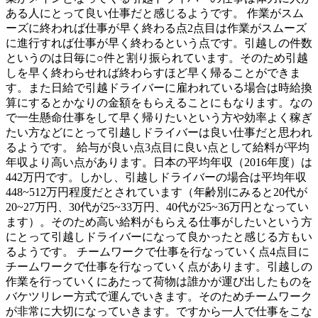
ある人にとって良い仕事だと感じるようです。 作業がスム
ーズに終われば仕事が早く終わる点2点目は作業がスムーズ
に進行すれば仕事が早く終わるという点です。引越しの件数
というのは日毎に○件と割り振られています。そのため引越
しを早く終わらせれば終わらすほど早く帰ることができま
す。また日給で引越ドライバーに雇われている場合は時給換
算にするとかなりの金額をもらえることにもなります。なの
で一生懸命仕事をして早く帰りたいという方や効率よく稼ぎ
たい方などにとって引越しドライバーは良い仕事だと思われ
るようです。 給与が良い点3点目に良い点として給料が平均
年収より高い点があります。日本の平均年収（2016年度）は
442万円です。しかし、引越しドライバーの場合は平均年収
448~512万円程度だとされています（年齢別にみると20代が
20~27万円、30代が25~33万円、40代が25~36万円となってい
ます）。そのため高い給料がもらえる仕事がしたいという方
にとって引越しドライバーになって良かったと感じる方もい
るようです。 チームワークで仕事を行なっていく点4点目に
チームワークで仕事を行なっていく点があります。引越しの
作業を行っていくにあたって荷物は誰かが運び出したものを
バケツリレー方式で運んでいきます。そのためチームワーク
が非常に大切になっていきます。ですから一人で仕事をこな