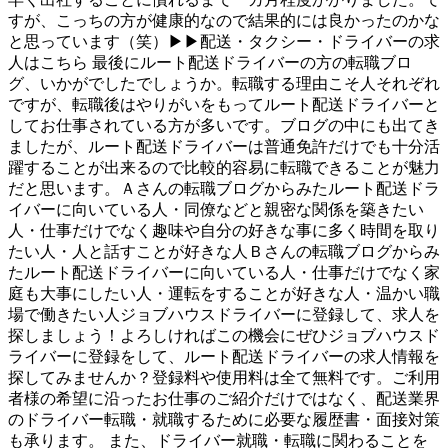
すが、こっちの方が健康的なので結果的には良かったのかな
と思っています（笑）▶▶配送・タクシー・ドライバーの求
人はこちら 最後にルート配送ドライバーの方の転職ブロ
グ、いかがでしたでしょうか。転職する理由こそ人それぞれ
ですが、転職後はやりがいをもってルート配送ドライバーと
してお仕事されている方が多いです。ブログの中にも出てき
ましたが、ルート配送ドライバーは普通免許だけでも十分活
躍することが出来るので比較的容易に転職できることが魅力
だと思います。Ａさんの転職ブログからみたルート配送ドラ
イバーに向いている人・同僚などと親密な関係を築きたい
人・仕事だけでなく趣味や自分の好きな事に多く時間を取り
たい人・人と話すことが好きな人Ｂさんの転職ブログからみ
たルート配送ドライバーに向いている人・仕事だけでなく家
庭も大事にしたい人・運転をすることが好きな人・温かい職
場で働きたい人ジョブハウスドライバーに登録して、求人を
探しましょう！よろしければこの機会にぜひジョブハウスド
ライバーに登録をして、ルート配送ドライバーの求人情報を
探してみませんか？登録料や使用料は全て無料です。ご利用
者様の希望に沿ったお仕事のご紹介だけではなく、配送業界
のドライバー転職・就職するために必要な履歴書・面接対策
も承ります。 また、ドライバー就職・転職に関わることを