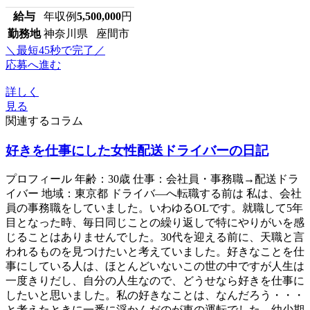
給与
年収例
5,500,000
円
勤務地
神奈川県 座間市
＼最短45秒で完了／
応募へ進む
詳しく
見る
関連するコラム
好きを仕事にした女性配送ドライバーの日記
プロフィール 年齢：30歳 仕事：会社員・事務職→配送ドラ
イバー 地域：東京都 ドライバ―へ転職する前は 私は、会社
員の事務職をしていました。いわゆるOLです。就職して5年
目となった時、毎日同じことの繰り返しで特にやりがいを感
じることはありませんでした。30代を迎える前に、天職と言
われるものを見つけたいと考えていました。好きなことを仕
事にしている人は、ほとんどいないこの世の中ですが人生は
一度きりだし、自分の人生なので、どうせなら好きを仕事に
したいと思いました。私の好きなことは、なんだろう・・・
と考えたときに一番に浮かんだのが車の運転でした。幼少期