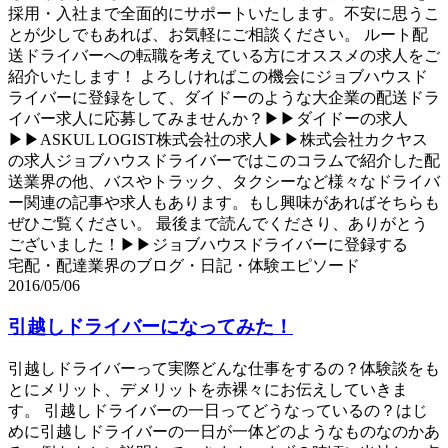
採用・入社まで全面的にサポートいたします。不安に思うこ
とが少しでもあれば、お気軽にご相談ください。 ルート配
送ドライバーへの転職を考えている方にオススメの求人をご
紹介いたします！ よろしければこの機会にジョブハウスド
ライバーに登録をして、ダイドーのような大企業の配送ドラ
イバー求人に応募してみませんか？▶▶ダイドーの求人
▶▶ASKUL LOGIST株式会社の求人▶▶株式会社カクヤス
の求人ジョブハウスドライバーではこのコラムで紹介した配
送業界の他、バスやトラック、タクシーなど様々なドライバ
ー関連の記事や求人もあります。もし興味があればそちらも
ぜひご覧ください。 最後まで読んでくださり、ありがとう
ございました！▶▶ジョブハウスドライバーに登録する
宅配・配達業界のブログ・日記・体験エピソード
2016/05/06
引越しドライバーになってみた！
引越しドライバーって実際どんな仕事をするの？体験談をも
とにメリット、デメリットを赤裸々にお伝えしていきま
す。 引越しドライバーの一日ってどうなっているの？はじ
めに引越しドライバーの一日が一体どのようなものなのかあ