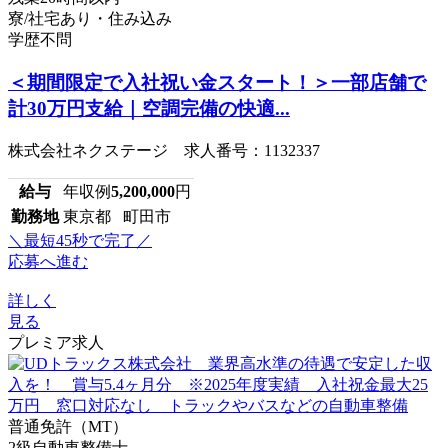
寮/社宅あり・住み込み
学歴不問
＜期間限定で入社祝い金スタート！＞一部店舗で
計30万円支給｜空調完備の快適...
株式会社ネクステージ 求人番号：1132337
給与
年収例
5,200,000
円
勤務地
東京都 町田市
＼最短45秒で完了／
応募へ進む
詳しく
見る
プレミア求人
普通免許（MT）
2級自動車整備士