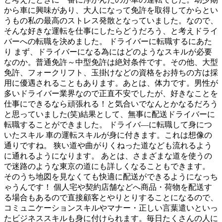
から車に興味があり、大人になって免許を取得してからとい
うもの私の最高のストレス発散となっていました。なので、
そんな好きな運転を仕事にしたらどうだろう、と考えドライ
バーへの転職を決めました。 ドライバーに転職するにあた
り まず、ドライバーになる為にはどのようなスキルが必要
なのか。普通免許～中型免許は絶対条件です。その他、大型
免許、フォークリフト、玉掛けなどの資格をお持ちの方は採
用に優遇されることもあります。あとは、体力です。男性が
多いドライバー業界なので正直不安でしたが、好きなことを
仕事にできるなら頑張れる！と気合いでなんとかなるだろう
と思っていました(笑)結果として、無事に配送ドライバーに
転職することができました。 ドライバ―に転職して身につ
いたスキル 車の運転スキルが身に付きます。これは想像の
通りですね。 狭い道や曲がりくねった道なども流れるよう
に通れるようになります。 あとは、さまざまな道を使うの
で迷路のような東京の道にも詳しくなることもできます。
そのうち地図を見なくても快適に配送ができるようになっち
ゃうんです！ 個人宅や契約店舗などへ商品・荷物を配送す
る場合もあるので直接顧客とやりとりすることになるので、
コミュニケーションスキルやマナー・正しい言葉遣いといっ
たビジネススキルも身に付けられます。毎日たくさんの人に