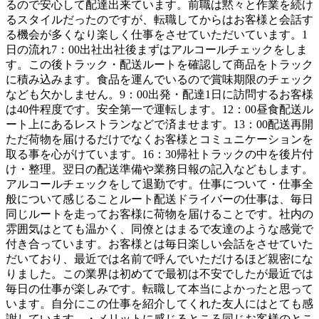
るので安心して配達出来ています。前職は黙々と作業を続け
るスタイルだったのですが、転職してからはお客様と会話す
る機会が多くなり楽しく仕事をさせていただいています。1
日の流れ7：00出社出社後まずはアルコールチェックをしま
す。この後トラック・配送ルートを確認して商品をトラック
に積み込みます。食品を運んでいるので賞味期限のチェック
なども欠かしません。9：00出発・配達1日に訪問するお客様
は40件程度です。安全第一で運転します。12：00昼食配送ル
ート上にあるレストランなどで済ませます。13：00配送再開
ただ荷物を届けるだけでなくお客様とコミュニケーションを
取る事を心がけています。16：30帰社トラックの中を後片付
け・整理。翌日の配送準備や業務日報の記入などもします。
アルコールチェックをして退勤です。仕事について・仕事全
般について感じることルート配送ドライバーの仕事は、毎日
同じルートを走ってお客様に荷物を届けることです。社内の
雰囲気はとても温かく、同僚とはまるで友達のような感覚で
付き合っています。お客様とは毎日楽しい会話をさせていた
だいており、最近では名前で呼んでいただけるほど親密にな
りました。この業界は初めてで最初は不安でしたが最近では
毎日の仕事が楽しみです。転職して本当によかったと思って
います。自分にこの仕事を紹介してくれた友人にはとても感
謝しています。・メリットに感じるところ同じお客様のとこ