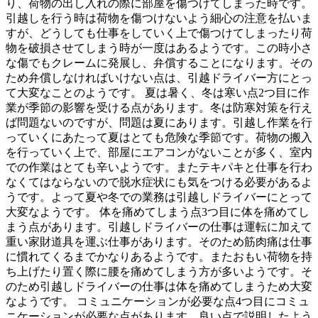
り、荷物の出し入れの際に部屋を傷つけてしまった時です。
引越しを行う時は荷物を傷つけないよう細心の注意を払いま
すが、どうしても仕事をしていく上で傷つけてしまったり荷
物を破損させてしまう時が一度はあるようです。この時小さ
な傷でもクレームに発展し、弁償することになります。その
ため弁償しなければいけない点は、引越ドライバー方にとっ
て大変なことのようです。 夏は暑く、冬は寒い点2つ目に作
業が季節の影響を受ける点があります。冬は防寒対策を行え
ば問題ないのですが、問題は夏にあります。引越し作業を行
っていくにあたって夏はとても危険な季節です。荷物の搬入
を行っていく上で、部屋にエアコンがないことが多く、室内
での作業はとても辛いようです。またテキパキと仕事を行わ
なくてはならないので脱水症状にも気をつける必要があるよ
うです。よって夏や冬での業務は引越しドライバーにとって
大変なようです。 体を痛めてしまう点3つ目に体を痛めてし
まう点があります。引越しドライバーの仕事は運転に加えて
重い家財道具を運ぶ仕事があります。そのため筋肉痛は仕事
に慣れてくるまでかなりあるようです。またおもい荷物を持
ち上げたり置く際に腰を痛めてしまう方が多いようです。そ
のため引越しドライバーの仕事は体を痛めてしまうため大変
なようです。 コミュニケーションが必要な点4つ目にコミュ
ニケーションが必要な点があります。良い点で説明したよう