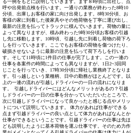
る一例をもとに説明していきます。まず８時頃に出社し、点
呼や出発前点検を行います。一通りの業務が終わった8時10
分頃、出庫しお客様の家に向け出発します。8時30分頃、お
客様の家に到着した後家具やその他荷物を丁寧に運び出し、
最新の注意を払ってトラックに積んでいきます。荷物の量に
よって異なりますが、積み終わった9時30分頃お客様の引越
し先に移動します。10時頃、引越し先に到着し荷物の荷下ろ
しを行っていきます。ここでもお客様の荷物を傷つけたり、
破損させないように最新の注意を払って荷下ろしを行いま
す。そして11時頃に1件目の仕事が完了します。この一連の
仕事を各案件の時間によっても異なりますが、1日2~3回同
じことを行っていき、17時30分頃に帰社し業務終了となりま
す。引っ越しという業種柄、日中の勤務がほとんどです。以
上の一連の流れが引越しドライバーの一日の流れになりま
す。 引越しドライバーにはどんなメリットがあるの？引越
しドライバーの一日の仕事を分かっていただいたところで、
次に引越しドライバーになって良かったと感じる点やメリッ
トについて説明していきます。 体力があれば仕事ができる
点まず引越ドライバーの良い点として体力があればなんとか
仕事ができるということです。引越ドライバーの仕事は先ほ
ども説明したように基本荷物を運ぶ仕事です。そのため力作
業がメインとなってくる引越ドライバーの仕事は体力に人が