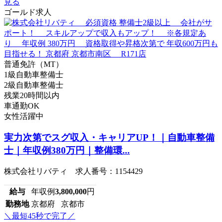
見る
ゴールド求人
普通免許（MT）
1級自動車整備士
2級自動車整備士
残業20時間以内
車通勤OK
女性活躍中
実力次第でスグ収入・キャリアUP！｜自動車整備
士｜年収例380万円｜整備環...
株式会社リバティ 求人番号：1154429
給与
年収例
3,800,000
円
勤務地
京都府 京都市
＼最短45秒で完了／