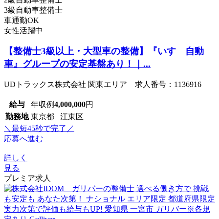
3級自動車整備士
車通勤OK
女性活躍中
【整備士3級以上・大型車の整備】『いすゞ自動
車』グループの安定基盤あり！｜...
UDトラックス株式会社 関東エリア 求人番号：1136916
給与
年収例
4,000,000
円
勤務地
東京都 江東区
＼最短45秒で完了／
応募へ進む
詳しく
見る
プレミア求人