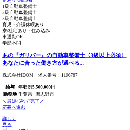
1級自動車整備士
2級自動車整備士
3級自動車整備士
育児・介護休暇あり
寮/社宅あり・住み込み
車通勤OK
学歴不問
あの『ガリバー』の自動車整備士〈3級以上必須〉
あなたに合った働き方が選べる...
株式会社IDOM 求人番号：1196787
給与
年収例
5,500,000
円
勤務地
千葉県 習志野市
＼最短45秒で完了／
応募へ進む
詳しく
見る