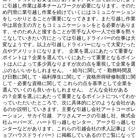
に引越し作業は基本チームワークが必要になります。そのた
め円滑に業引越し作業を続けていくにはコミュニケーション
をしっかりとることが重要になってきます。また引越し作業
中は居合主の方ともコミュニケーションをとる必要がありま
す。そのため人と接することが苦手な人や一人で仕事を黙々
こなしていきたい方にとっては引越しドライバーの仕事は大
変なようです。以上が引越しドライバーになって大変だった
点やデメリットになります。 企業を選ぶにあたって重要な
ポイントは？企業を選んでいくにあたって重要となるポイン
トは人によって多少異なりますが次の点を重視して企業を選
ぶのもいいかもしれません。 ・給与に関して・勤務時間及
び日数に関して・福利厚生に関して・資格所得研修制度に関
して・必要な資格に関して これらの点を基準として企業を
選んでいくのも良いかもしれません。 どんな会社がある
の？企業を選ぶにあたって重要となるポイントについてわか
っていただいたところで、次に具体的にどのような会社があ
るのか説明していきます。主要な引越し会社アートコーポレ
ーション、サカイ引越、アリさんマークの引越し社、株式会
社ムーバーズ、ハート引っ越しセンター、アーク引っ越しセ
ンターなどがあります。これらの引越会社の求人記事は《ジ
ョブハウスドライバー》に掲載していあるのでご覧になって