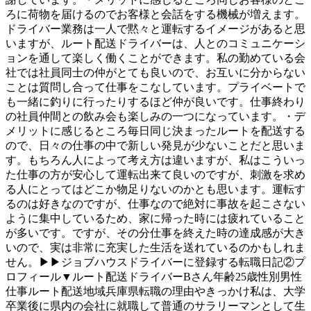
ろに荷物を届けるのでお客様と会話をする機械が増えます。
ドライバー業務は一人で黙々と運転するイメージがあると思
いますが、ルート配送ドライバーは、人とのコミュニケーシ
ョンを通して楽しく働くことができます。私の勤めている会
社では社員同士の仲がとても良いので、お互いに分からない
ことは質問し合って仕事をこなしています。プライベートで
も一緒に釣りに行ったりするほど仲が良いです。仕事終わり
の社員仲間との飲み会も楽しみの一つになっています。・デ
メリットに感じるところ毎日同じ決まったルートを配送する
ので、日々の仕事の中で新しい発見が少ないことだと思いま
す。もちろん人によって考え方は違いますが、私はこういっ
た仕事の方が安心して運転出来て良いのですが、刺激を求め
る人にとってはどこか物足りないのかとも思います。運転す
るのは好きなのですが、仕事なので絶対に事故を起こさない
ように集中しているため、家に帰った時には疲れていること
が多いです。ですが、その分仕事を終えた時の達成感が大き
いので、実は非常に充実した生活を送れているのかもしれま
せん。▶▶ジョブハウスドライバーに登録する転職日記②プ
ロフィール▼ルート配送ドライバーBさん年齢25歳性別男性
仕事ルート配送地域兵庫県転職の理由やきっかけ私は、大学
卒業後に県内の会社に就職して普通のサラリーマンとして生