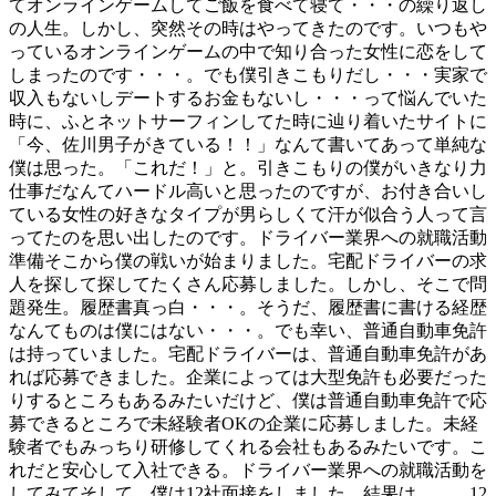
てオンラインゲームしてご飯を食べて寝て・・・の繰り返し
の人生。しかし、突然その時はやってきたのです。いつもや
っているオンラインゲームの中で知り合った女性に恋をして
しまったのです・・・。でも僕引きこもりだし・・・実家で
収入もないしデートするお金もないし・・・って悩んでいた
時に、ふとネットサーフィンしてた時に辿り着いたサイトに
「今、佐川男子がきている！！」なんて書いてあって単純な
僕は思った。「これだ！」と。引きこもりの僕がいきなり力
仕事だなんてハードル高いと思ったのですが、お付き合いし
ている女性の好きなタイプが男らしくて汗が似合う人って言
ってたのを思い出したのです。ドライバー業界への就職活動
準備そこから僕の戦いが始まりました。宅配ドライバーの求
人を探して探してたくさん応募しました。しかし、そこで問
題発生。履歴書真っ白・・・。そうだ、履歴書に書ける経歴
なんてものは僕にはない・・・。でも幸い、普通自動車免許
は持っていました。宅配ドライバーは、普通自動車免許があ
れば応募できました。企業によっては大型免許も必要だった
りするところもあるみたいだけど、僕は普通自動車免許で応
募できるところで未経験者OKの企業に応募しました。未経
験者でもみっちり研修してくれる会社もあるみたいです。こ
れだと安心して入社できる。ドライバー業界への就職活動を
してみてそして、僕は12社面接をしました。結果は、、、12