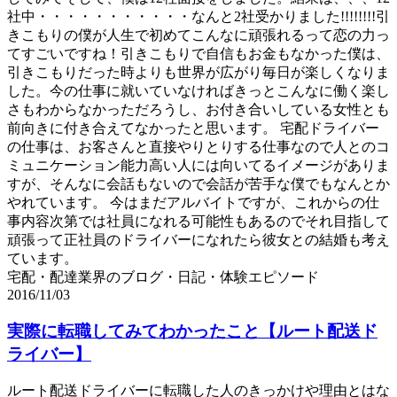
社中・・・・・・・・・・・なんと2社受かりました!!!!!!!!引
きこもりの僕が人生で初めてこんなに頑張れるって恋の力っ
てすごいですね！引きこもりで自信もお金もなかった僕は、
引きこもりだった時よりも世界が広がり毎日が楽しくなりま
した。今の仕事に就いていなければきっとこんなに働く楽し
さもわからなかっただろうし、お付き合いしている女性とも
前向きに付き合えてなかったと思います。 宅配ドライバー
の仕事は、お客さんと直接やりとりする仕事なので人とのコ
ミュニケーション能力高い人には向いてるイメージがありま
すが、そんなに会話もないので会話が苦手な僕でもなんとか
やれています。 今はまだアルバイトですが、これからの仕
事内容次第では社員になれる可能性もあるのでそれ目指して
頑張って正社員のドライバーになれたら彼女との結婚も考え
ています。
宅配・配達業界のブログ・日記・体験エピソード
2016/11/03
実際に転職してみてわかったこと【ルート配送ド
ライバー】
ルート配送ドライバーに転職した人のきっかけや理由とはな