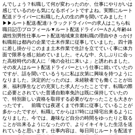
んでしょう？転職して何が変わったのか、仕事にやりがいは
感じているのかも気になるポイントですよね。実際にルート
配送ドライバーに転職した人の生の声を聞いてみました！
▶▶ルート配送/配達/トラックドライバーの求人はこちら転
職日記①プロフィール▼ルート配送ドライバーAさん年齢44
歳性別男性仕事ルート配送地域東京都転職の理由やきっかけ
転職前は都内の企業で土木作業に従事していました。四十路
に差し掛かりこのまま土木作業で生計を立てていく事に体力
面で限界を感じ始めていました。そんな中、久しぶりに会っ
た高校時代の友人に「俺の会社に来いよ」と誘われました。
その友人はルート配送ドライバーという仕事に就いていたの
ですが、話を聞いているうちに私は次第に興味を持つように
なりました。決定的だったのは、未経験者でも働くことが出
来、福利厚生などの充実した求人だったことです。転職の際
に必要とされていた普通自動車免許は既に保持していたの
で、特別新しい資格を取得する必要がなかったことも大きか
ったです。 前職では夜遅くまで作業に従事していることが
多かったですが、転職してからは17時には帰宅出来るように
なりました。今では、趣味など自分の時間をゆったりと取る
ことが出来るようになったので、よりイキイキした生活を送
れていると思います。仕事内容は、毎日同じルートを配送す