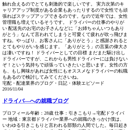
触れ合えるのでとても刺激的で楽しいです。 実力次第のキ
ャリアアップ制度がある企業もあったりするので女性でも頑
張ればステップアップできるのです。なので近年では、女性
管理職も増えているそうです。 ドライバーの仕事のやりが
い 配送先のお宅のお子さんなどに「お姉ちゃんいつもあり
がとう」なんて言われてしまうと可愛くて疲れが吹っ飛びま
すね。やっぱり、お客さんに「ありがとう」と感謝されると
とてもやりがいを感じます。「ありがとう」の言葉の偉大さ
は凄いですね！ ドライバーとしての目標 まだまだ駆け出し
ドライバーですが、これからも男性ドライバーには負けない
ぞ！という気持ちで頑張っていきたいと思います。女性の方
も、もし興味があれば女性にもオススメなドライバーの転職
もあるので検討してみてくださいね。
宅配・配達業界のブログ・日記・体験エピソード
2016/11/04
ドライバ―への就職ブログ
プロフィール年齢：28歳 仕事：引きこもり→宅配ドライバ
ー 地域：東京都ドライバー業界への就職のきっかけ僕は、
いわゆる引きこもりと言われる部類の人間でした。毎日起き