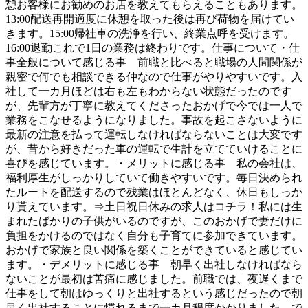
憩お客様にお勧めのお店を教えてもらえることもあります。
13:00配送再開適度に休憩を取った後は再び荷物を届けてい
きます。15:00帰社車の洗浄を行い、終業点呼を受けます。
16:00退勤これで1日の業務は終わりです。仕事について・仕
事全般について感じる事 前職と比べると職場の人間関係が
親密で何でも相談できる仲なので仕事がやりやすいです。入
社して一カ月ほどは右も左もわからない状態だったのです
が、先輩方が丁寧に教えてくださったおかげで今では一人で
業務をこなせるようになりました。事故を起こさないように
最新の注意を払って運転しなければならないことは大変です
が、昔から好きだった車の運転で生計を立てていけることに
喜びを感じています。・メリットに感じる事 私の会社は、
福利厚生がしっかりしていて働きやすいです。毎日決められ
たルートを配送するので残業はほとんどなく、休日もしっか
り貰えています。⇒土日祝日休みの求人はコチラ！私には生
まれたばかりの子供がいるのですが、このおかげで妻だけに
負担をかけるのではなく自分も子育てに参加できています。
おかげで家族と良い関係を築くことができていると感じてい
ます。・デメリットに感じる事 朝早く出社しなければなら
ないことが最初は苦痛に感じました。前職では、夜遅くまで
仕事をして朝はゆっくりと出社するという感じだったので朝
早く出社することに慣れるまで一カ月程度かかりました。で