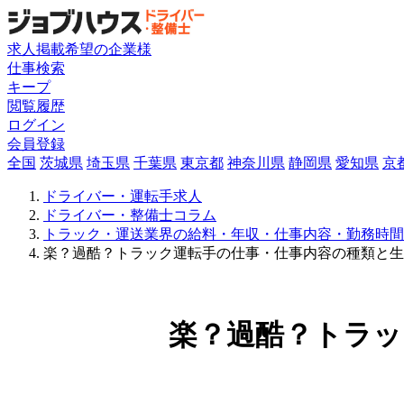
求人掲載希望の企業様
仕事検索
キープ
閲覧履歴
ログイン
会員登録
全国
茨城県
埼玉県
千葉県
東京都
神奈川県
静岡県
愛知県
京
ドライバー・運転手求人
ドライバー・整備士コラム
トラック・運送業界の給料・年収・仕事内容・勤務時間
楽？過酷？トラック運転手の仕事・仕事内容の種類と生
楽？過酷？トラッ