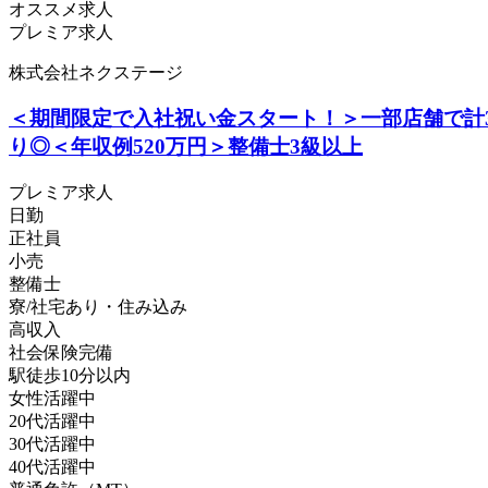
オススメ求人
プレミア求人
株式会社ネクステージ
＜期間限定で入社祝い金スタート！＞一部店舗で計
り◎＜年収例520万円＞整備士3級以上
プレミア求人
日勤
正社員
小売
整備士
寮/社宅あり・住み込み
高収入
社会保険完備
駅徒歩10分以内
女性活躍中
20代活躍中
30代活躍中
40代活躍中