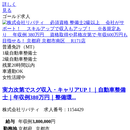
詳しく
見る
ゴールド求人
普通免許（MT）
1級自動車整備士
2級自動車整備士
残業20時間以内
車通勤OK
女性活躍中
実力次第でスグ収入・キャリアUP！｜自動車整備
士｜年収例380万円｜整備環...
株式会社リバティ 求人番号：1154429
給与
年収例
3,800,000
円
勤務地
京都府 京都市