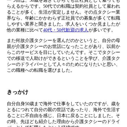
一つ目は、50歳を過ぎてからでも正社員として雇っても
らえるからです。50代での転職は契約社員として雇われ
ることが多く、生活が安定しません。その点タクシー業
界なら、年齢にかかわらず正社員での募集が多くて転職
しやすい業界と聞きました。求人をいくつか見ましたが
他の業種に比べて
40代・50代歓迎の求人
が多いです。
また何故介護タクシーを選んだのかというと、自分の母
親が介護タクシーのお世話になったことがあり、以前か
らこのサービスを目にしていたんです。そこでタクシー
での移送で人助けができるということを学び、介護タク
シーのドライバーとして人々のためになりたいと思い、
この職種への転職を選びました。
きっかけ
自分自身50歳まで海外で仕事をしていたのですが、歳を
とるにつれて自分の親の世話であったり、海外で生活す
ることに不自由を感じ、日本に戻ることにしました。そ
の時、先ほども紹介した理由から介護タクシーのドライ