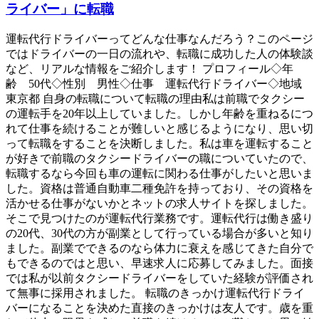
ライバー」に転職
運転代行ドライバーってどんな仕事なんだろう？このページ
ではドライバーの一日の流れや、転職に成功した人の体験談
など、リアルな情報をご紹介します！ プロフィール◇年
齢 50代◇性別 男性◇仕事 運転代行ドライバー◇地域
東京都 自身の転職について転職の理由私は前職でタクシー
の運転手を20年以上していました。しかし年齢を重ねるにつ
れて仕事を続けることが難しいと感じるようになり、思い切
って転職をすることを決断しました。私は車を運転すること
が好きで前職のタクシードライバーの職についていたので、
転職するなら今回も車の運転に関わる仕事がしたいと思いま
した。資格は普通自動車二種免許を持っており、その資格を
活かせる仕事がないかとネットの求人サイトを探しました。
そこで見つけたのが運転代行業務です。運転代行は働き盛り
の20代、30代の方が副業として行っている場合が多いと知り
ました。副業でできるのなら体力に衰えを感じてきた自分で
もできるのではと思い、早速求人に応募してみました。面接
では私が以前タクシードライバーをしていた経験が評価され
て無事に採用されました。 転職のきっかけ運転代行ドライ
バーになることを決めた直接のきっかけは友人です。歳を重