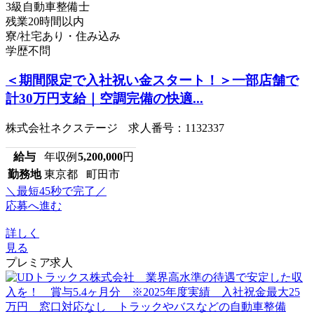
3級自動車整備士
残業20時間以内
寮/社宅あり・住み込み
学歴不問
＜期間限定で入社祝い金スタート！＞一部店舗で
計30万円支給｜空調完備の快適...
株式会社ネクステージ 求人番号：1132337
給与
年収例
5,200,000
円
勤務地
東京都 町田市
＼最短45秒で完了／
応募へ進む
詳しく
見る
プレミア求人