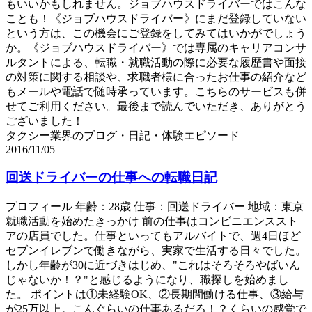
もいいかもしれません。ジョブハウスドライバーではこんな
ことも！《ジョブハウスドライバー》にまだ登録していない
という方は、この機会にご登録をしてみてはいかがでしょう
か。《ジョブハウスドライバー》では専属のキャリアコンサ
ルタントによる、転職・就職活動の際に必要な履歴書や面接
の対策に関する相談や、求職者様に合ったお仕事の紹介など
もメールや電話で随時承っています。こちらのサービスも併
せてご利用ください。最後まで読んでいただき、ありがとう
ございました！
タクシー業界のブログ・日記・体験エピソード
2016/11/05
回送ドライバーの仕事への転職日記
プロフィール 年齢：28歳 仕事：回送ドライバー 地域：東京
就職活動を始めたきっかけ 前の仕事はコンビニエンススト
アの店員でした。仕事といってもアルバイトで、週4日ほど
セブンイレブンで働きながら、実家で生活する日々でした。
しかし年齢が30に近づきはじめ、"これはそろそろやばいん
じゃないか！？"と感じるようになり、職探しを始めまし
た。 ポイントは①未経験OK、②長期間働ける仕事、③給与
が25万以上。こんぐらいの仕事あるだろ！？くらいの感覚で