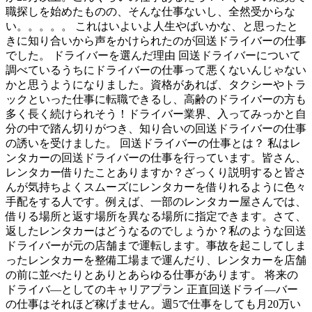
職探しを始めたものの、そんな仕事ないし、全然受からな
い。。。。。 これはいよいよ人生やばいかな、と思ったと
きに知り合いから声をかけられたのが回送ドライバーの仕事
でした。 ドライバーを選んだ理由 回送ドライバーについて
調べているうちにドライバーの仕事って悪くないんじゃない
かと思うようになりました。資格があれば、タクシーやトラ
ックといった仕事に転職できるし、高齢のドライバーの方も
多く長く続けられそう！ドライバー業界、入ってみっかと自
分の中で踏ん切りがつき、知り合いの回送ドライバーの仕事
の誘いを受けました。 回送ドライバーの仕事とは？ 私はレ
ンタカーの回送ドライバーの仕事を行っています。皆さん、
レンタカー借りたことありますか？ざっくり説明すると皆さ
んが気持ちよくスムーズにレンタカーを借りれるように色々
手配をする人です。例えば、一部のレンタカー屋さんでは、
借りる場所と返す場所を異なる場所に指定できます。さて、
返したレンタカーはどうなるのでしょうか？私のような回送
ドライバーが元の店舗まで運転します。事故を起こしてしま
ったレンタカーを整備工場まで運んだり、レンタカーを店舗
の前に並べたりとありとあらゆる仕事があります。 将来の
ドライバ―としてのキャリアプラン 正直回送ドライ―バー
の仕事はそれほど稼げません。週5で仕事をしても月20万い