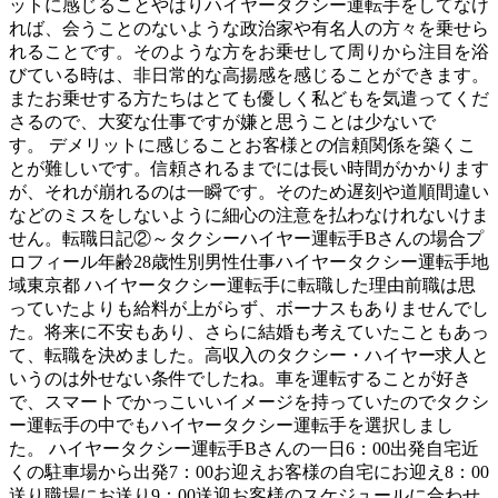
ットに感じることやはりハイヤータクシー運転手をしてなけ
れば、会うことのないような政治家や有名人の方々を乗せら
れることです。そのような方をお乗せして周りから注目を浴
びている時は、非日常的な高揚感を感じることができます。
またお乗せする方たちはとても優しく私どもを気遣ってくだ
さるので、大変な仕事ですが嫌と思うことは少ないで
す。 デメリットに感じることお客様との信頼関係を築くこ
とが難しいです。信頼されるまでには長い時間がかかります
が、それが崩れるのは一瞬です。そのため遅刻や道順間違い
などのミスをしないように細心の注意を払わなけれないけま
せん。転職日記②～タクシーハイヤー運転手Bさんの場合プ
ロフィール年齢28歳性別男性仕事ハイヤータクシー運転手地
域東京都 ハイヤータクシー運転手に転職した理由前職は思
っていたよりも給料が上がらず、ボーナスもありませんでし
た。将来に不安もあり、さらに結婚も考えていたこともあっ
て、転職を決めました。高収入のタクシー・ハイヤー求人と
いうのは外せない条件でしたね。車を運転することが好き
で、スマートでかっこいいイメージを持っていたのでタクシ
ー運転手の中でもハイヤータクシー運転手を選択しまし
た。 ハイヤータクシー運転手Bさんの一日6：00出発自宅近
くの駐車場から出発7：00お迎えお客様の自宅にお迎え8：00
送り職場にお送り9：00送迎お客様のスケジュールに合わせ