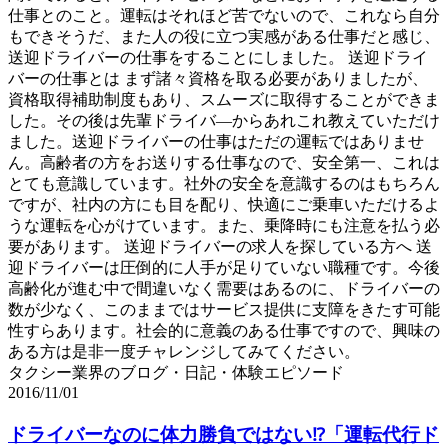
仕事とのこと。運転はそれほど苦でないので、これなら自分
もできそうだ、また人の役に立つ実感がある仕事だと感じ、
送迎ドライバーの仕事をすることにしました。 送迎ドライ
バーの仕事とは まず諸々資格を取る必要がありましたが、
資格取得補助制度もあり、スムーズに取得することができま
した。その後は先輩ドライバ―からあれこれ教えていただけ
ました。送迎ドライバーの仕事はただの運転ではありませ
ん。高齢者の方をお送りする仕事なので、安全第一、これは
とても意識しています。社外の安全を意識するのはもちろん
ですが、社内の方にも目を配り、快適にご乗車いただけるよ
うな運転を心がけています。また、乗降時にも注意を払う必
要があります。 送迎ドライバーの求人を探している方へ 送
迎ドライバーは圧倒的に人手が足りていない職種です。今後
高齢化が進む中で間違いなく需要はあるのに、ドライバーの
数が少なく、このままではサービス提供に支障をきたす可能
性すらあります。社会的に意義のある仕事ですので、興味の
ある方は是非一度チャレンジしてみてください。
タクシー業界のブログ・日記・体験エピソード
2016/11/01
ドライバーなのに体力勝負ではない⁉「運転代行ド