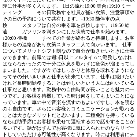
降に仕事が多く入ります。 1日の流れ19:00 集合↓19:10 ミー
ティング その日勤務する社員が揃い次第、注意事項や
その日の予約について共有します。↓19:30 随伴車の点
検 スタッフは自分の乗る車を点検します。↓19:50 給
油 ガソリンを満タンにした状態で仕事を始めます。
↓20:00 待機 すべての作業が終わると待機します。お客
様からの連絡があり次第スタッフ二人で向かいます。 仕事
についてメリットシフト制なので自分が働きたいときに仕事
ができます。前職では週5日以上フルタイムで勤務しなけれ
ばならなかったので十分に休息を取れずに疲労が溜まってし
まいました。ですが今ではしっかりと休息を取れるようにな
ってその分いきいきと仕事が出来ています。仕事は続けたい
けれど長時間勤務することは難しいという人には向いている
仕事だと思います。勤務中の自由時間が長いことも魅力の一
つです。お客様を待機している時は何をしてもよいことにな
っています。車の中で音楽を流すのもよいですし、本を読む
のも自由です。さらにお客様とコミュニケーションが取れる
ことは大きなメリットだと思います。二種免許を持っている
ならば助手席にお客様を乗せて運転するので話をすることが
多いです。話がはずんでお客様に気に入られたのならリピー
トしていただける可能性が高くなります。時には利用者にチ