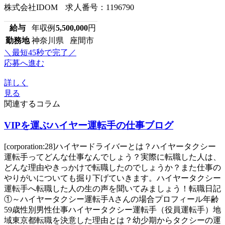
株式会社IDOM 求人番号：1196790
給与
年収例
5,500,000
円
勤務地
神奈川県 座間市
＼最短45秒で完了／
応募へ進む
詳しく
見る
関連するコラム
VIPを運ぶハイヤー運転手の仕事ブログ
[corporation:28]ハイヤードライバーとは？ハイヤータクシー
運転手ってどんな仕事なんでしょう？実際に転職した人は、
どんな理由やきっかけで転職したのでしょうか？また仕事の
やりがいについても掘り下げていきます。ハイヤータクシー
運転手へ転職した人の生の声を聞いてみましょう！転職日記
①～ハイヤータクシー運転手Aさんの場合プロフィール年齢
59歳性別男性仕事ハイヤータクシー運転手（役員運転手）地
域東京都転職を決意した理由とは？幼少期からタクシーの運