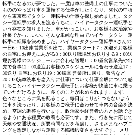
転手になるのが夢でした。一度は車の整備士の仕事についた
もののやっぱり車を運転する仕事がしたくなり、50代の中頃
から東京都でタクシー運転手の仕事を探し始めました。タク
シー運転手の求人を漁るうちに、ハイヤータクシー運転手と
いう存在を知りました。車がかっこいい、お客様も政治家や
社長でかっこいい。そんな単純な理由でハイヤータクシー運
転手に転職を決めました。ハイヤータクシー運転手Aさんの
一日6：10出庫営業所を出て、業務スタート7：20迎えお客様
の自宅にお迎えにあがる8：00送り職場迄お送りする9：00送
迎お客様のスケジュールに合わせ送迎11：00昼食営業先や出
先で食事12：00送迎お客様のスケジュールに合わせ送迎17：
30送り 自宅にお送り19：30帰庫 営業所に戻り、報告など
20：00洗車洗車を念入りに仕事について仕事全般について感
じることハイヤータクシー運転手はお客様が快適に車に乗っ
ていただけるように、多くのことが求められます。まず、
色々なところに気を配ること。毎日ほこりが1つもないよう
に車を洗ったり、お客様のご様子に合わせて車内の音楽を決
め、空調の調整を行います。政治家や経営者の方とお話でき
るようにある程度の教養も必要です。また、行き先に応じて
天候や交通状況、所要時間などを考慮し、さまざまなハプニ
ングを想定しながら運転する臨機応変さも大切です。 メリ