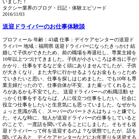
いました！
タクシー業界のブログ・日記・体験エピソード
2016/11/03
送迎ドライバーのお仕事体験談
プロフィール 年齢：43歳 仕事：デイケアセンターの送迎ド
ライバー 地域：福岡県 送迎ドライバーになったきっかけ 結
婚して子供ができたため、前の職場を寿退社し、専業主婦を
10年以上つづけてきました。子供が小さいころは本当に手が
かかり、仕事をするなど全く頭にありませんでしたが、子供
が大きくなり、また大学に行かせるようなお金ももっとため
ていきたいと思い、仕事を探しはじめました。でも10年も専
業主婦だったので、仕事自体が不安、また雇ってくれるとこ
ろがあるかも不安でした。 送迎ドライバーへの転職活動 せ
っかく仕事をするならば、人に役立つ仕事をしたい、社会に
役立つ仕事をしたいと生意気にも思っていました。なぜかち
ょっと意識が高く、スーパーのパートさんはちょっと嫌でし
た。そんな時に、知人が送迎ドライバーの仕事をしていると
のことで、一度話を聞いてみることにしました。そもそも送
迎ドライバーって何を送迎するのよ？な状態でしたが、話を
聞いてみると、デイケアセンターなどにお年寄りを送迎する