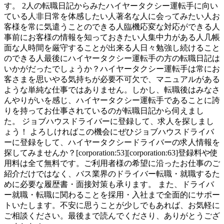
す。 2人の転職日記からみたハイヤータクシー運転手に向い
ている人非日常を体感したい人著名な人に会ってみたい人お
客様を常に気遣うことのできる人臨機応変な対応ができる人
事前にお客様の情報を知っておきたい人集中力がある人几帳
面な人時間を厳守することが出来る人日々勉強し続けること
のできる人最後にハイヤータクシー運転手の方の転職日記は
いかがだったでしょうか？ハイヤータクシー運転手は常にお
客さまを思いやる気持ちが必要不可欠で、マニュアルがある
ような単純な仕事ではありません。しかし、転職後はみなさ
んやりがいを感じ、ハイヤータクシー運転手であることに誇
りを持ってお仕事されているのが転職日記から伺えまし
た。 ジョブハウスドライバーに登録して、求人を探しまし
ょう！ よろしければこの機会にぜひジョブハウスドライバ
ーに登録をして、ハイヤータクシードライバーの求人情報を
探してみませんか？[corporation:53][corporation:63]登録料や使
用料は全て無料です。ご利用者様の希望に沿ったお仕事のご
紹介だけではなく、バス業界のドライバー転職・就職するた
めに必要な履歴書・面接対策も承ります。 また、ドライバ
ー就職・転職に関わることを採用・入社まで全面的にサポー
トいたします。不安に思うことが少しでもあれば、お気軽に
ご相談ください。最後まで読んでくださり、ありがとうござ