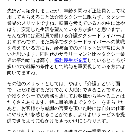
先ほども紹介しましたが、年齢を問わず正社員として採
用してもらえることは介護タクシーに限らず、タクシー
業界のメリットですね。転職を考えている方の中にはや
はり、安定した生活を望んでいる方が多いと思います。
そんな方には正社員で働ける介護タクシードライバーは
おすすめです。また新卒でタクシードライバーへの就職
を考えている方にも、給与面でのメリットは非常に大き
いと思います。同世代のサラリーマンと比べタクシー業
界の平均給与は高く、
福利厚生が充実
しているところが
多いので就職の条件として給与を重要視している方には
向いてますね。
その他のメリットとしては、やはり「介護」という面
で、ただ移送するだけでなく人助けできることですね。
介護タクシーでの業務を通してお客様から学べることは
たくさんあります。特に目的地までタクシーを走らせた
あと、お客様から感謝の言葉を頂いた時には自分の仕事
にやりがいを感じることができ、よりよいサービスを提
供できるように心がけるきっかけにもなります。
これは個人というよりは、介護タクシー業界のメリット