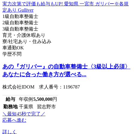
1級自動車整備士
2級自動車整備士
3級自動車整備士
育児・介護休暇あり
寮/社宅あり・住み込み
車通勤OK
学歴不問
あの『ガリバー』の自動車整備士〈3級以上必須〉
あなたに合った働き方が選べる...
株式会社IDOM 求人番号：1196787
給与
年収例
5,500,000
円
勤務地
千葉県 習志野市
＼最短45秒で完了／
応募へ進む
詳しく