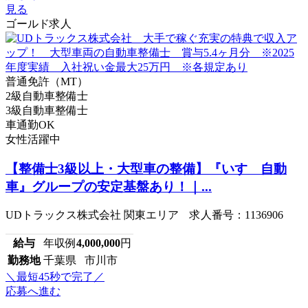
見る
ゴールド求人
普通免許（MT）
2級自動車整備士
3級自動車整備士
車通勤OK
女性活躍中
【整備士3級以上・大型車の整備】『いすゞ自動
車』グループの安定基盤あり！｜...
UDトラックス株式会社 関東エリア 求人番号：1136906
給与
年収例
4,000,000
円
勤務地
千葉県 市川市
＼最短45秒で完了／
応募へ進む