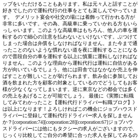
ップをいただけることもあります。私は元々人と話すことが
好きでしたので運転代行の仕事をとても楽しんでやっていま
す。 デメリット宴会や社交の場には着飾って行かれる方が
非常に多いです。その為、高級車に乗っていかれる方もいら
っしゃいます。このような高級車はもちろん、他人の車を運
転するので細心の注意を払わないといけないです。ぶつけて
しまった場合は弁償をしなければなりません。また今まで通
ったことのないような慣れない道を夜に運転することになる
ので普段自分の車を運転する以上に慎重に運転しなければな
りません。このような理由から運転代行は運転に自信がある
方が向いているでしょう。他には田舎ではなかなか売上を伸
ばすことが難しいことが挙げられます。飲み会に参加してお
酒を飲まれた方を顧客の対象としているのでどうしてもお客
様が少なくなってしまいます。逆に東京などの都会では多く
の売上をあげることが可能でしょう。 最後に《実際に転職
してみてわかったこと【運転代行ドライバー転職ブログ】》
は以上になります！よろしければこの機会にジョブハウスド
ライバーに登録して運転代行ドライバー求人を探しません
か？[corporation:74][corporation:28][corporation:67]ジョブハウ
スドライバーには他にもタクシーの求人がございますので、
じっくり比較してご自分の希望に合った求人を探してみるの