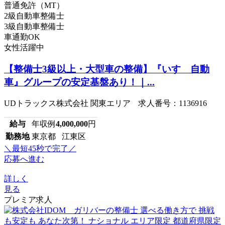
普通免許（MT）
2級自動車整備士
3級自動車整備士
車通勤OK
女性活躍中
【整備士3級以上・大型車の整備】『いすゞ自動
車』グループの安定基盤あり！｜...
UDトラックス株式会社 関東エリア 求人番号：1136916
給与
年収例
4,000,000
円
勤務地
東京都 江東区
＼最短45秒で完了／
応募へ進む
詳しく
見る
プレミア求人