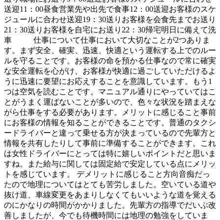
送迎11：00昼食営業先や出先で食事12：00送迎お客様のスケ
ジュールに合わせ送迎19：30送りお客様を会食先までお送り
21：30送りお客様を自宅にお送り22：30帰宅明日に備えて洗
車 仕事について仕事において大切なことが2つありま
す。まず安全、確実、迅速、快適という運転する上でのルー
ルを守ることです。お客様の命を預かる仕事なので常に確実
な安全運転を心がけ、お客様が快適に過ごしていただけるよ
うに迅速に要望にお応えすることを意識しています。もう1
つは空気を読むことです。マニュアル通りにやっていてはこ
とがうまく運ばないことが多いので、色々な状況を踏まえな
がら仕事をする必要があります。メリットに感じること事前
にお客様の情報を知ることができることです。普通のタクシ
ードライバーと違って乗せる方が決まっているので先輩方と
情報を共有したりして事前に準備することができます。これ
は女性ドライバーにとっては特に嬉しいポイントだと思いま
すね。また給与に関しては固定給で安定している点にメリッ
トを感じています。 デメリットに感じること方向音痴だっ
たので地理についてはとても苦労しました。空いている道や
抜け道、車線変更をあまりしなくてもいいような道を覚える
のにかなりの時間がかかりました。先輩方の指導でだいぶ改
善しましたが、今でも待機時間には地理の勉強をしていま