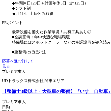
◆年間休日120日＋計画年休5日（計125日）
◆シフト制
★月1回、土日休み取得...
PRポイント
最新設備を備えた作業環境！共有工具あり◎
■空調完備！年中快適な職場環境
整備場にはスポットクーラーなどの空調設備を導入済み
■重整備はほぼ外注！...
応募へ進む
詳しく
見る
プレミア求人
UDトラックス株式会社 関東エリア
【整備士3級以上・大型車の整備】『いすゞ自動車』
プレミア求人
日勤