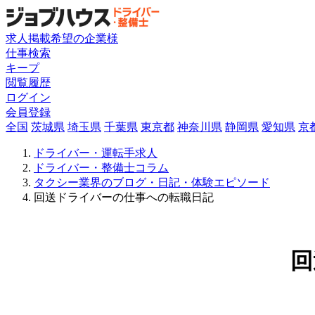
求人掲載希望の企業様
仕事検索
キープ
閲覧履歴
ログイン
会員登録
全国
茨城県
埼玉県
千葉県
東京都
神奈川県
静岡県
愛知県
京
ドライバー・運転手求人
ドライバー・整備士コラム
タクシー業界のブログ・日記・体験エピソード
回送ドライバーの仕事への転職日記
回