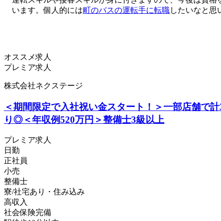
います。個人的には
町のバスの運転手に転職
したいなと思
オススメ求人
プレミア求人
株式会社ネクステージ
＜期間限定で入社祝い金スタート！＞一部店舗で計
り◎＜年収例520万円＞整備士3級以上
プレミア求人
日勤
正社員
小売
整備士
寮/社宅あり・住み込み
高収入
社会保険完備