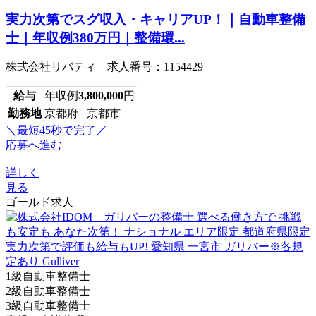
実力次第でスグ収入・キャリアUP！｜自動車整備
士｜年収例380万円｜整備環...
株式会社リバティ 求人番号：1154429
給与
年収例
3,800,000
円
勤務地
京都府 京都市
＼最短45秒で完了／
応募へ進む
詳しく
見る
ゴールド求人
1級自動車整備士
2級自動車整備士
3級自動車整備士