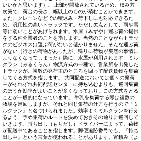
いいかと思います）。 上部が開放されているため、積み方
次第で、荷台の長さ、幅以上のものが積むことができます。
また、クレーンなどでの積込み・荷下しにも対応できるた
め、汎用性の高いトラックです。ただし欠点として、雨や雪
等に弱いことがあげられます。水屋（みずや）運ぶ荷の提供
をする仲介業者のことを指します。当然のことながらトラッ
クのビジネスは運ぶ荷がないと儲かりません。そんな運ぶ荷
がない（行きの荷物があったが、帰りに荷物が突然の事情に
よりなくなってしまった）際に、水屋が利用されます。ミル
クラン（みるくらん）物流方式の一種で、営業所を出発した
トラックが、複数の発荷主のところを回って配送貨物を集荷
してくる方式を指します。 共同配送においては個々の発荷
主がそれぞれ共同配送センターに持ち込むよりも、巡回集荷
のほうが効率がよいことが多くなっており、この方式をとる
ことが一般的になっています。 牛乳を集荷する際は複数の
牧場を巡回しますが、それと同じ集荷の仕方を行うので『ミ
ルクラン』と名づけられました。効率よくミルクランを行え
るよう、予め集荷のルートを決めておきその通りに巡回して
いきます。持ち出し（もちだし）ドライバーによって、荷物
が配送中であることを指します。郵便追跡番号でも、『持ち
出し中』という言葉が使われることがあります。宵積み（よ