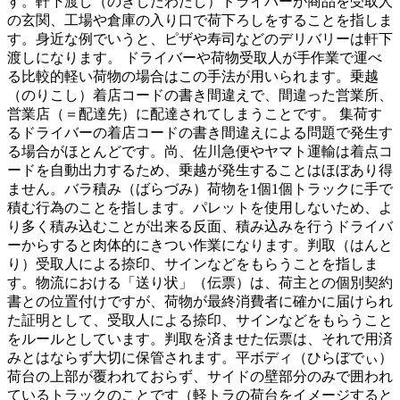
す。軒下渡し（のきしたわたし）ドライバーが商品を受取人
の玄関、工場や倉庫の入り口で荷下ろしをすることを指しま
す。身近な例でいうと、ピザや寿司などのデリバリーは軒下
渡しになります。 ドライバーや荷物受取人が手作業で運べ
る比較的軽い荷物の場合はこの手法が用いられます。乗越
（のりこし）着店コードの書き間違えで、間違った営業所、
営業店（＝配達先）に配達されてしまうことです。 集荷す
るドライバーの着店コードの書き間違えによる問題で発生す
る場合がほとんどです。尚、佐川急便やヤマト運輸は着点コ
ードを自動出力するため、乗越が発生することはほぼあり得
ません。バラ積み（ばらづみ）荷物を1個1個トラックに手で
積む行為のことを指します。パレットを使用しないため、よ
り多く積み込むことが出来る反面、積み込みを行うドライバ
ーからすると肉体的にきつい作業になります。判取（はんと
り）受取人による捺印、サインなどをもらうことを指しま
す。物流における「送り状」（伝票）は、荷主との個別契約
書との位置付けですが、荷物が最終消費者に確かに届けられ
た証明として、受取人による捺印、サインなどをもらうこと
をルールとしています。判取を済ませた伝票は、それで用済
みとはならず大切に保管されます。平ボディ（ひらぼでぃ）
荷台の上部が覆われておらず、サイドの壁部分のみで囲われ
ているトラックのことです（軽トラの荷台をイメージすると