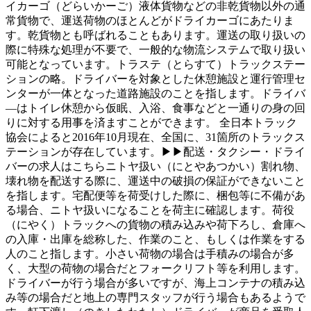
イカーゴ（どらいかーご）液体貨物などの非乾貨物以外の通
常貨物で、運送荷物のほとんどがドライカーゴにあたりま
す。乾貨物とも呼ばれることもあります。運送の取り扱いの
際に特殊な処理が不要で、一般的な物流システムで取り扱い
可能となっています。トラステ（とらすて）トラックステー
ションの略。ドライバーを対象とした休憩施設と運行管理セ
ンターが一体となった道路施設のことを指します。ドライバ
―はトイレ休憩から仮眠、入浴、食事などと一通りの身の回
りに対する用事を済ますことができます。 全日本トラック
協会によると2016年10月現在、全国に、31箇所のトラックス
テーションが存在しています。▶▶配送・タクシー・ドライ
バーの求人はこちらニトヤ扱い（にとやあつかい）割れ物、
壊れ物を配送する際に、運送中の破損の保証ができないこと
を指します。宅配便等を荷受けした際に、梱包等に不備があ
る場合、ニトヤ扱いになることを荷主に確認します。荷役
（にやく）トラックへの貨物の積み込みや荷下ろし、倉庫へ
の入庫・出庫を総称した、作業のこと、もしくは作業をする
人のこと指します。小さい荷物の場合は手積みの場合が多
く、大型の荷物の場合だとフォークリフト等を利用します。
ドライバーが行う場合が多いですが、海上コンテナの積み込
み等の場合だと地上の専門スタッフが行う場合もあるようで