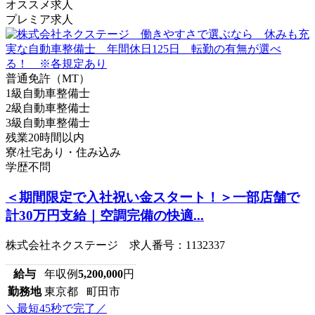
オススメ求人
プレミア求人
普通免許（MT）
1級自動車整備士
2級自動車整備士
3級自動車整備士
残業20時間以内
寮/社宅あり・住み込み
学歴不問
＜期間限定で入社祝い金スタート！＞一部店舗で
計30万円支給｜空調完備の快適...
株式会社ネクステージ 求人番号：1132337
給与
年収例
5,200,000
円
勤務地
東京都 町田市
＼最短45秒で完了／