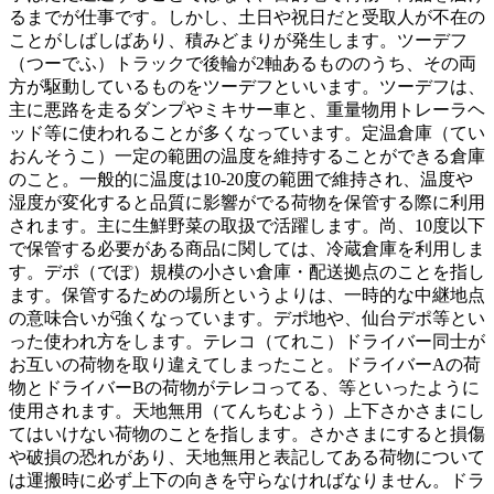
るまでが仕事です。しかし、土日や祝日だと受取人が不在の
ことがしばしばあり、積みどまりが発生します。ツーデフ
（つーでふ）トラックで後輪が2軸あるもののうち、その両
方が駆動しているものをツーデフといいます。ツーデフは、
主に悪路を走るダンプやミキサー車と、重量物用トレーラヘ
ッド等に使われることが多くなっています。定温倉庫（てい
おんそうこ）一定の範囲の温度を維持することができる倉庫
のこと。一般的に温度は10-20度の範囲で維持され、温度や
湿度が変化すると品質に影響がでる荷物を保管する際に利用
されます。主に生鮮野菜の取扱で活躍します。尚、10度以下
で保管する必要がある商品に関しては、冷蔵倉庫を利用しま
す。デポ（でぽ）規模の小さい倉庫・配送拠点のことを指し
ます。保管するための場所というよりは、一時的な中継地点
の意味合いが強くなっています。デポ地や、仙台デポ等とい
った使われ方をします。テレコ（てれこ）ドライバー同士が
お互いの荷物を取り違えてしまったこと。ドライバーAの荷
物とドライバーBの荷物がテレコってる、等といったように
使用されます。天地無用（てんちむよう）上下さかさまにし
てはいけない荷物のことを指します。さかさまにすると損傷
や破損の恐れがあり、天地無用と表記してある荷物について
は運搬時に必ず上下の向きを守らなければなりません。ドラ