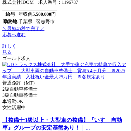
株式会社IDOM 求人番号：1196787
給与
年収例
5,500,000
円
勤務地
千葉県 習志野市
＼最短45秒で完了／
応募へ進む
詳しく
見る
ゴールド求人
普通免許（MT）
2級自動車整備士
3級自動車整備士
車通勤OK
女性活躍中
【整備士3級以上・大型車の整備】『いすゞ自動
車』グループの安定基盤あり！｜...