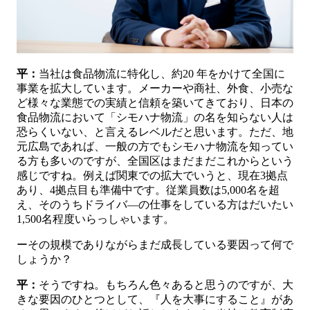
平：
当社は食品物流に特化し、約20 年をかけて全国に
事業を拡大しています。メーカーや商社、外食、小売な
ど様々な業態での実績と信頼を築いてきており、日本の
食品物流において「シモハナ物流」の名を知らない人は
恐らくいない、と言えるレベルだと思います。ただ、地
元広島であれば、一般の方でもシモハナ物流を知ってい
る方も多いのですが、全国区はまだまだこれからという
感じですね。例えば関東での拡大でいうと、現在3拠点
あり、4拠点目も準備中です。従業員数は5,000名を超
え、そのうちドライバ―の仕事をしている方はだいたい
1,500名程度いらっしゃいます。
ーその規模でありながらまだ成長している要因って何で
しょうか？
平：
そうですね。もちろん色々あると思うのですが、大
きな要因のひとつとして、『人を大事にすること』があ