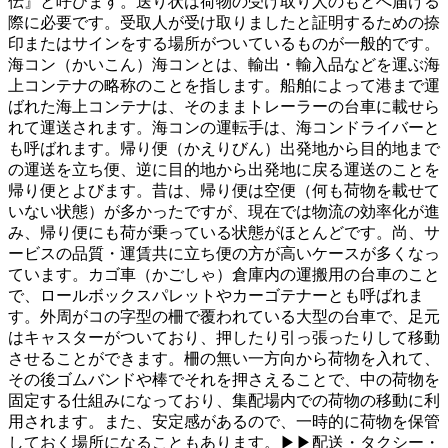
伝』と呼びます。送り状は荷物の受け取り人のもとへ届ける
際に必要です。受取人が受け取りましたと証明するための捺
印またはサインをする場所がついているものが一般的です。
海コン（かいこん）海コンとは、輸出・輸入品などを運ぶ海
上コンテナの略称のことを指します。船舶によって港まで運
ばれた海上コンテナは、そのままトレーラーの台車に載せら
れて運送されます。海コンの運転手は、海コンドライバーと
も呼ばれます。帰り便（かえりびん）出発地から目的地まで
の運送を立ち便、逆に目的地から出発地に戻る運送のことを
帰り便とよびます。昔は、帰り便は空便（何も荷物を載せて
いない状態）が多かったですが、現在では物流の効率化が進
み、帰り便にも荷が乗っている状態がほとんどです。尚、サ
ービスの品質・運賃共に立ち便の方が高いケースが多くなっ
ています。カゴ車（かごしゃ）倉庫内の運搬用の台車のこと
で、ロールボックスパレットやカーゴテナーとも呼ばれま
す。外周がコの字型の柵で覆われている大型の台車で、足元
はキャスターがついており、押したり引っ張ったりして移動
させることができます。柵の無い一方向から荷物を入れて、
その後ゴムバンドや棒でそれを押さえることで、中の荷物を
固定する仕組みになっており、集配場内での荷物の移動に利
用されます。また、安定感があるので、一時的に荷物を保管
しておく場所になることもあります。▶▶配送・タクシー・