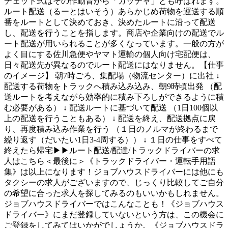
チェット式はその作動音から「ガッチャ」とも呼ばれます。
ルート配送（るーとはいそう）あらかじめ荷物を運送する順
番をルートとして決めておき、決めたルートに沿って配送
し、配送を行うことを指します。商店や企業向けの配送でル
ート配送が用いられることが多くなっています。一般の方が
よく目にする佐川急便やヤマト運輸の個人向け宅配便は、
日々配送先が異なるのでルート配送にはなりません。【仕事
のイメージ】 朝7時ごろ、集配場（物流センター）に出社 ↓
配送する荷物をトラックへ積み込み込み、朝9時頃出発 （配
送ルートを考えながら効率的に積み下ろしができるように積
む必要がある） ↓ 配送ルートに基づいて配送 （1日100個以
上の配送を行うこともある） ↓ 配送を終え、配送拠点に戻
り、再度積み込み作業を行う （１日のノルマが終わるまで
繰り返す（だいたい1日3-4周する）） ↓ １日の仕事をすべて
終えたら帰宅▶▶ルート配送/配達/トラックドライバーの求
人はこちら＜最後に＞《トラックドライバー・運転手用語
集》は以上になります！ジョブハウスドライバーには他にも
タクシーの求人がございますので、じっくり比較してご自分
の希望に合った求人を探してみるのもいいかもしれません。
ジョブハウスドライバーではこんなことも！《ジョブハウス
ドライバー》にまだ登録していないという方は、この機会に
ご登録をしてみてはいかがでしょうか。《ジョブハウスドラ