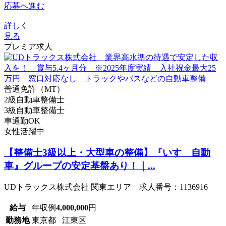
応募へ進む
詳しく
見る
プレミア求人
普通免許（MT）
2級自動車整備士
3級自動車整備士
車通勤OK
女性活躍中
【整備士3級以上・大型車の整備】『いすゞ自動
車』グループの安定基盤あり！｜...
UDトラックス株式会社 関東エリア 求人番号：1136916
給与
年収例
4,000,000
円
勤務地
東京都 江東区