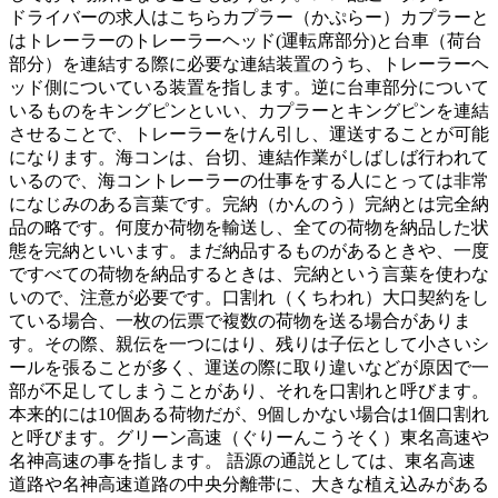
ドライバーの求人はこちらカプラー（かぷらー）カプラーと
はトレーラーのトレーラーヘッド(運転席部分)と台車（荷台
部分）を連結する際に必要な連結装置のうち、トレーラーヘ
ッド側についている装置を指します。逆に台車部分について
いるものをキングピンといい、カプラーとキングピンを連結
させることで、トレーラーをけん引し、運送することが可能
になります。海コンは、台切、連結作業がしばしば行われて
いるので、海コントレーラーの仕事をする人にとっては非常
になじみのある言葉です。完納（かんのう）完納とは完全納
品の略です。何度か荷物を輸送し、全ての荷物を納品した状
態を完納といいます。まだ納品するものがあるときや、一度
ですべての荷物を納品するときは、完納という言葉を使わな
いので、注意が必要です。口割れ（くちわれ）大口契約をし
ている場合、一枚の伝票で複数の荷物を送る場合がありま
す。その際、親伝を一つにはり、残りは子伝として小さいシ
ールを張ることが多く、運送の際に取り違いなどが原因で一
部が不足してしまうことがあり、それを口割れと呼びます。
本来的には10個ある荷物だが、9個しかない場合は1個口割れ
と呼びます。グリーン高速（ぐりーんこうそく）東名高速や
名神高速の事を指します。 語源の通説としては、東名高速
道路や名神高速道路の中央分離帯に、大きな植え込みがある