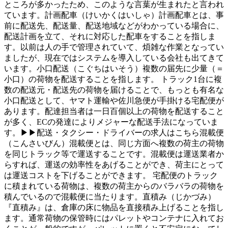
ところが多かったため、このような言葉が生まれたと言われ
ています。計画配車（けいかくはいしゃ）計画配車とは、事
前に配送先、配送量、配送地域などがわかっている場合に、
配送計画を立て、それに対応した配車をすることを指しま
す。以前は人の手で管理されていて、煩雑な作業となってい
ましたが、現在ではシステムを導入している会社も出てきて
います。小口配送（こぐちはいそう）複数の届先に少量（＝
小口）の荷物を配送することを指します。 トラック1台に複
数の配送元・配送先の荷物を届けることで、もっとも有名な
小口配送として、ヤマト運輸や佐川急便が手掛ける宅配便が
あります。配達担当者は一日百個以上の荷物を配送すること
が多く、ECの発達によりメジャーな配送手法になっていま
す。▶▶配送・タクシー・ドライバーの求人はこちら混載便
（こんさいびん）混載便とは、同じ方面へ複数の荷主の荷物
を同じトラック等で運送することです。混載便は運送業者か
らすれば、運送の効率性をあげることができ、荷主にとって
は運送コストを下げることができます。 宅配便のトラック
に積まれている荷物は、複数の荷主からのバラバラの荷物を
積んでいるので混載便に当たります。直積み（じかづみ）
『直積み』は、倉庫の床に物品を直接積み上げることを指し
ます。通常荷物の保管時にはパレットやコンテナに入れてお