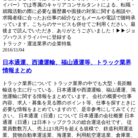
イバー》では専属のキャリアコンサルタントによる、転職・
就職活動の際に必要な履歴書や面接の対策に関する相談や、
求職者様に合ったお仕事の紹介などもメールや電話で随時承
っています。こちらのサービスも併せてご利用ください。最
後まで読んでいただき、ありがとうございました！▶▶ジョ
ブハウスドライバーに登録する
トラック・運送業界の企業特集
2016/11/04
日本通運、西濃運輸、福山通運等、トラック業界
情報まとめ
トラック業界について トラック業界の中でも大型・長距離
輸送を主に行っている、日本通運や西濃運輸、福山通運、鴻
池運輸に関する情報をまとめています。 会社の概要や仕事
内容、求人・募集を見る際のポイント等、仕事を探すときに
必要な情報をまとめていますので、是非参考にしてみてくだ
さい。 日本通運（日通）について 日本通運の会社概要 日本
通運（日通）は日本トップクラスの総合運送会社です。 従
業員数数万人、売上は1兆円を超える規模で、鉄道利用運送
業、貨物自動車運送業、海運業、利用航空運送業、倉庫業、