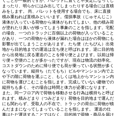
くことが一般的ですが、パレットに置くと不安定になってし
まったり、明らかにはみ出してしまったりする場合には直積
みをします。 尚、パレットを使用する場合でも、床に直接
積み重ねれば直積みといいます。儒損事故（じゅそんじこ）
液体が入っている荷物から液体がもれてしまい、他の積み荷
が塗れたり臭いが移ってしまう事象のことを指します。宅配
の場合、一つのトラックに百個以上の荷物が入っていること
があり、一つの荷物から液体が漏れた場合はほかの荷物にも
影響が出てしまうことがあります。たち便（たちびん）出発
地から目的地までの運送は立ち便と呼ばれます。逆に目的地
から出発地に戻る運送のことを帰り便とよびます。以前は帰
り便＝空便のことが多かったですが、現在は物流の効率化、
コストダウンのために帰り便でも荷が乗っている状態が多く
なっています。縦持ち（たてもち）ビルやマンション内で上
や下の階に荷物を運ぶこと、もしくは地上からマンション内
に荷物を運びこむことを指します。完成していない建物での
縦持ちも多く、その場合は時間と体力が必要になります。
また、同一フロア内で荷物を移動させる行為は横持ちと呼ば
れます。積みどまり（つみどまり）荷物を目的地まで運んだ
にも関わらず、受取人の不在で、トラックの荷台に荷物が積
んだままになってしまっていることを指します。 運送の仕
事はただ運送することではなく、目的地で荷物・商品を届け