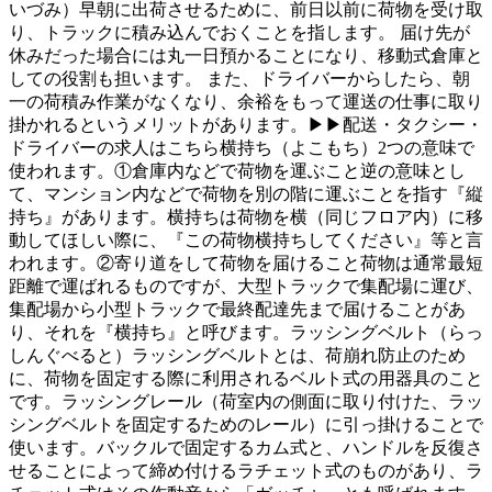
いづみ）早朝に出荷させるために、前日以前に荷物を受け取
り、トラックに積み込んでおくことを指します。 届け先が
休みだった場合には丸一日預かることになり、移動式倉庫と
しての役割も担います。 また、ドライバーからしたら、朝
一の荷積み作業がなくなり、余裕をもって運送の仕事に取り
掛かれるというメリットがあります。▶▶配送・タクシー・
ドライバーの求人はこちら横持ち（よこもち）2つの意味で
使われます。①倉庫内などで荷物を運ぶこと逆の意味とし
て、マンション内などで荷物を別の階に運ぶことを指す『縦
持ち』があります。横持ちは荷物を横（同じフロア内）に移
動してほしい際に、『この荷物横持ちしてください』等と言
われます。②寄り道をして荷物を届けること荷物は通常最短
距離で運ばれるものですが、大型トラックで集配場に運び、
集配場から小型トラックで最終配達先まで届けることがあ
り、それを『横持ち』と呼びます。ラッシングベルト（らっ
しんぐべると）ラッシングベルトとは、荷崩れ防止のため
に、荷物を固定する際に利用されるベルト式の用器具のこと
です。ラッシングレール（荷室内の側面に取り付けた、ラッ
シングベルトを固定するためのレール）に引っ掛けることで
使います。バックルで固定するカム式と、ハンドルを反復さ
せることによって締め付けるラチェット式のものがあり、ラ