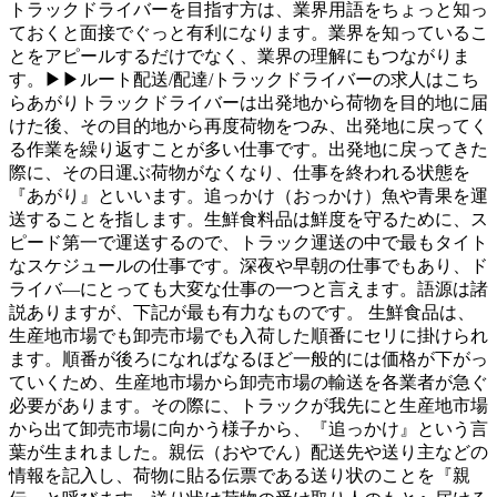
トラックドライバーを目指す方は、業界用語をちょっと知っ
ておくと面接でぐっと有利になります。業界を知っているこ
とをアピールするだけでなく、業界の理解にもつながりま
す。▶▶ルート配送/配達/トラックドライバーの求人はこち
らあがりトラックドライバーは出発地から荷物を目的地に届
けた後、その目的地から再度荷物をつみ、出発地に戻ってく
る作業を繰り返すことが多い仕事です。出発地に戻ってきた
際に、その日運ぶ荷物がなくなり、仕事を終われる状態を
『あがり』といいます。追っかけ（おっかけ）魚や青果を運
送することを指します。生鮮食料品は鮮度を守るために、ス
ピード第一で運送するので、トラック運送の中で最もタイト
なスケジュールの仕事です。深夜や早朝の仕事でもあり、ド
ライバ―にとっても大変な仕事の一つと言えます。語源は諸
説ありますが、下記が最も有力なものです。 生鮮食品は、
生産地市場でも卸売市場でも入荷した順番にセリに掛けられ
ます。順番が後ろになればなるほど一般的には価格が下がっ
ていくため、生産地市場から卸売市場の輸送を各業者が急ぐ
必要があります。その際に、トラックが我先にと生産地市場
から出て卸売市場に向かう様子から、『追っかけ』という言
葉が生まれました。親伝（おやでん）配送先や送り主などの
情報を記入し、荷物に貼る伝票である送り状のことを『親