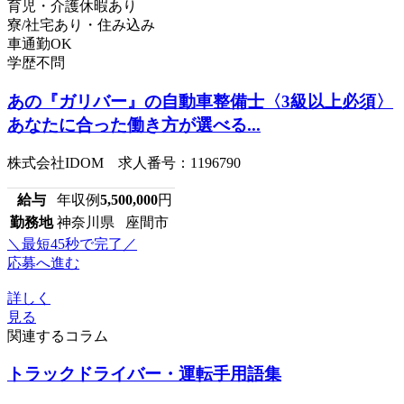
育児・介護休暇あり
寮/社宅あり・住み込み
車通勤OK
学歴不問
あの『ガリバー』の自動車整備士〈3級以上必須〉
あなたに合った働き方が選べる...
株式会社IDOM 求人番号：1196790
給与
年収例
5,500,000
円
勤務地
神奈川県 座間市
＼最短45秒で完了／
応募へ進む
詳しく
見る
関連するコラム
トラックドライバー・運転手用語集