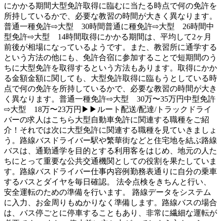
にかかる期間大型免許取得に臨むに当たる時点で何の免許を
所持しているかで、必要な教習の時間が大きく異なります。
普通一種免許⇨大型 30時間普通に種免許⇨大型 26時間中
型免許⇨大型 14時間取得にかかる期間は、平均して2ヶ月
前後が相場になっているようです。また、教習所に通学する
という方法の他にも、免許合宿に参加することで短期間のう
ちに大型免許を取得するという方法もあります。取得にかか
る金額金額に関しても、大型免許取得に臨もうとしている時
点で何の免許を所持しているかで、必要な教習の時間が大き
く異なります。普通一種免許⇨大型 30万〜35万円中型免許
⇨大型 18万〜23万円▶▶ルート配送/配達/トラックドライ
バーの求人はこちら大型自動車免許に関連する職種をご紹
介！それでは次に大型免許に関連する職種を見ていきましょ
う。路線バスドライバー駅や繁華街などと住宅地を結ぶ路線
バスは、通勤通学を目的とする利用客をはじめ、地元の人た
ちにとって重要な公共交通機関としての役割を果たしていま
す。路線バスドライバー仕事内容例勤務表通りに自分の乗車
するバスとダイヤを毎日確認。 法令点検をきちんと行い、
安全運転のための準備を行います。 路線データをシステム
に入力、お金周りもぬかりなく準備します。路線バスの場合
は、バス停ごとに停車することもあり、非常に繊細な運転が