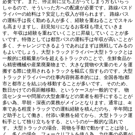
必要です。 また、停止前に立ち上がってしまう方もいらっ
しゃるので、そういった方への配慮が必要です。路線バスド
ライバーの給料は？安定した収入が得られます。 路線バス
の運転手は長く勤める人が多く、経験を重ねることでスキル
も高まりますし、顔見知りになるお客様も増えていきま
す。 年収は経験を重ねていくことに昇級していくことが多
いです。特徴としては都営バスの運転手は年収が高いことが
多く、チャレンジできるようであればまずは挑戦してみるの
もよいでしょう。大型トラックドライバー大型トラックとは
一般的に積載量が5tを超えるトラックのことで、生鮮食品か
ら精密機械や産業廃棄物まで、大きな貨物や大量のモノを運
搬する際に使用されるトラックを幅広く指すものです。大型
トラックドライバーの仕事内容例基本的には、全国各地(都
市と都市とを結ぶ)を移動することが多いです。 そのため、
数日かけての長距離移動、というケースが一般的です。 物
流センターや問屋の大型倉庫などの業者を相手にすることが
多い為、早朝・深夜の業務がメインとなります。通常は、4t
車である程度トラックでの運転経験を積んだのち、半年間ほ
ど助手として働き、付添い乗務を経てから、大型トラック運
転手として独り立ちをする、というのが一般的な流れで
す。 大型トラックの場合、荷物を手動で動かすことは珍し
く、多くの場合、フォークリフトを使う為、力仕事の必要が