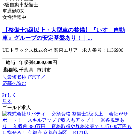
3級自動車整備士
車通勤OK
女性活躍中
【整備士3級以上・大型車の整備】『いすゞ自動
車』グループの安定基盤あり！｜...
UDトラックス株式会社 関東エリア 求人番号：1136906
給与
年収例
4,000,000
円
勤務地
千葉県 市川市
＼最短45秒で完了／
応募へ進む
詳しく
見る
ゴールド求人