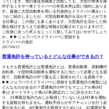
っています。他の運送系職業と比較しても、大型の車体を操
作するミキサー車ドライバーの年収水準は高い傾向にありま
す。最後に大型自動車を用いる代表的なドライバー職をいく
つかご紹介しましたが、大型自動車免許を活かすことができ
る仕事は、この他にも多くあります。大型免許を活かした転
職を検討するうえで必要な情報が記載されておりますので、
ご自身に合った求人をじっくり探してみてはいかがでしょう
か。▶▶ジョブハウスドライバーに登録する
ドライバーの免許
2017/04/13
普通免許を持っているとどんな仕事ができるの？
そもそも普通免許とは普通免許とは、普通自動車、原動機付
自転車、小型特殊自動車を運転するに当たって必要となる資
格で、自動車免許の中で最も広く取得されている資格です。
▶▶ジョブハウスドライバーに登録する普通免許の種類には
どんなものがあるの？普通免許の中でもマニュアル車(MT
車)とオートマチック車(AT車)限定の二つに区分されてお
り、AT車限定免許のみしか取得していない人はMT車を運転
する資格を持ちません。運転手自らがギアチェンジを行う必
要があるため、MT車免許を取得するためには、AT車限定免