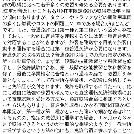
許の取得に比べて若干多くの教習を修める必要があります。
AT車が普及したこともありMT車限定免許の取得者は年々減
少傾向にありますが、タクシーやトラックなどの商業用車両
の多くは燃費やコストの問題上MT車である場合がほとんど
です。また、普通免許には第一種と第二種という区分も存在
しており、一般的に普通車を運転する分には第一種普通免許
で対応することができますが、旅客を運送する目的で旅客自
動車を運転する場合には第二種普通免許が必要になります。
普通免許の取得方法は？普通免許取得までの流れ指定の教習
所・自動車学校で、まず第一段階の技能教習と学科教習を修
了し、仮免許試験に合格、第二段階の技能教習と学科教習を
修了、最後に卒業検定に合格という過程を経て、教習所を卒
業となります。そして教習所を卒業後、本試験に合格してや
っと免許証が交付されます。免許を取得するに当たって、他
にも独自に勉強や練習を積んでから直接運転免許試験場にお
いて技能試験を受ける方法や、免許取得合宿に参加するとい
った方法もあります。普通免許取得にかかる期間MT車かAT
車限定か、第一種か第二種かといった違いで細かな差は出て
くるものの、指定の教習所に通学する場合、１ヶ月から３ヶ
月で取得できるというのが一般的な相場のようです。教習所
に通学するという方法の他にも、免許合宿に参加することで