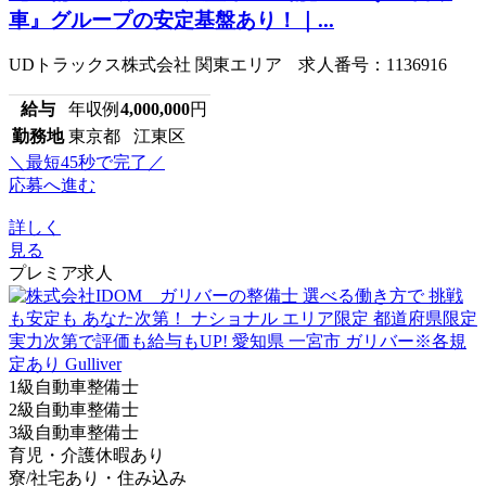
車』グループの安定基盤あり！｜...
UDトラックス株式会社 関東エリア 求人番号：1136916
給与
年収例
4,000,000
円
勤務地
東京都 江東区
＼最短45秒で完了／
応募へ進む
詳しく
見る
プレミア求人
1級自動車整備士
2級自動車整備士
3級自動車整備士
育児・介護休暇あり
寮/社宅あり・住み込み