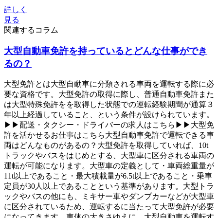
詳しく
見る
関連するコラム
大型自動車免許を持っているとどんな仕事ができ
るの？
大型免許とは大型自動車に分類される車両を運転する際に必
要な資格です。大型免許の取得に際し、普通自動車免許また
は大型特殊免許をを取得した状態での運転経験期間が通算３
年以上経過していること、という条件が設けられています。
▶▶配送・タクシー・ドライバーの求人はこちら▶▶大型免
許を活かせるお仕事はこちら大型自動車免許で運転できる車
両はどんなものがあるの？大型免許を取得していれば、10t
トラックやバスをはじめとする、大型車に区分される車両の
運転が可能になります。大型車の定義として・車両総重量が
11t以上であること・最大積載量が6.5t以上であること・乗車
定員が30人以上であることという基準があります。大型トラ
ックやバスの他にも、ミキサー車やダンプカーなどが大型車
に区分されているため、運転するに当たって大型免許が必要
になってきます。車体の大きさゆえに、大型自動車を運転す