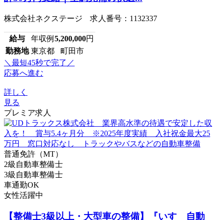
株式会社ネクステージ 求人番号：1132337
給与
年収例
5,200,000
円
勤務地
東京都 町田市
＼最短45秒で完了／
応募へ進む
詳しく
見る
プレミア求人
普通免許（MT）
2級自動車整備士
3級自動車整備士
車通勤OK
女性活躍中
【整備士3級以上・大型車の整備】『いすゞ自動