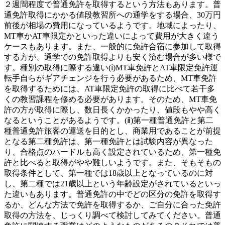
２週間程度で普通免許を取得するという方法もあります。普
通免許取得にかかる値段教習所への通学をする場合、30万円
前後が相場の費用になっているようです。地域によったり、
MT車かAT車限定かといった違いによって費用が大きく違う
ケースもあります。また、一般的に免許合宿に参加して取得
する方が、通学での免許取得よりも安く済む場合が多い様で
す。種別の取得に際する違い(ⅰ)MT車免許とAT車限定免許運
転手自らがギアチェンジを行う必要があるため、MT車免許
を取得するためには、AT車限定免許の取得に比べて若干多
くの教習課程を修める必要があります。そのため、MT車免
許の方が取得に際し、数日長くかかったり、値段もやや高く
なるということがあるようです。(ⅱ)第一種普通免許と第二
種普通免許旅客の運送を目的とし、商業用であることが前提
となる第二種免許は、第一種免許とは試験内容が異なった
り、合格点のハードルも高く設定されているため、第一種免
許と比べると取得がやや難しいようです。また、そもそもの
取得条件として、第一種では18歳以上となっているのに対
し、第二種では21歳以上という年齢設定がされているといっ
た違いもあります。普通免許の中でどの区分の免許を取得す
るか、どんな方法で免許を取得するか、ご自分に合った免許
取得の方法を、じっくり調べて検討してみてください。普通