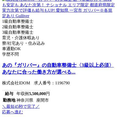
1級自動車整備士
2級自動車整備士
3級自動車整備士
育児・介護休暇あり
寮/社宅あり・住み込み
車通勤OK
学歴不問
あの『ガリバー』の自動車整備士〈3級以上必須〉
あなたに合った働き方が選べる...
株式会社IDOM 求人番号：1196790
給与
年収例
5,500,000
円
勤務地
神奈川県 座間市
＼最短45秒で完了／
応募へ進む