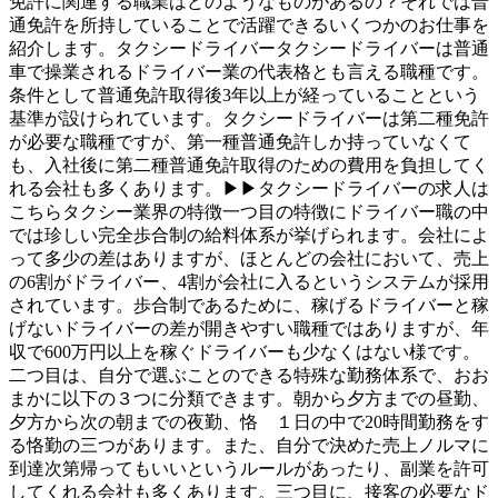
免許に関連する職業はどのようなものがあるの？それでは普
通免許を所持していることで活躍できるいくつかのお仕事を
紹介します。タクシードライバータクシードライバーは普通
車で操業されるドライバー業の代表格とも言える職種です。
条件として普通免許取得後3年以上が経っていることという
基準が設けられています。タクシードライバーは第二種免許
が必要な職種ですが、第一種普通免許しか持っていなくて
も、入社後に第二種普通免許取得のための費用を負担してく
れる会社も多くあります。▶▶タクシードライバーの求人は
こちらタクシー業界の特徴一つ目の特徴にドライバー職の中
では珍しい完全歩合制の給料体系が挙げられます。会社によ
って多少の差はありますが、ほとんどの会社において、売上
の6割がドライバー、4割が会社に入るというシステムが採用
されています。歩合制であるために、稼げるドライバーと稼
げないドライバーの差が開きやすい職種ではありますが、年
収で600万円以上を稼ぐドライバーも少なくはない様です。
二つ目は、自分で選ぶことのできる特殊な勤務体系で、おお
まかに以下の３つに分類できます。朝から夕方までの昼勤、
夕方から次の朝までの夜勤、恪 １日の中で20時間勤務をす
る恪勤の三つがあります。また、自分で決めた売上ノルマに
到達次第帰ってもいいというルールがあったり、副業を許可
してくれる会社も多くあります。三つ目に、接客の必要なド