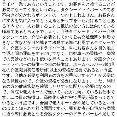
ライバー業であるということです。お客さんと接することが
必要になってくるというのは、タクシードライバーへの向き
不向きが分かれるポイントの一つかもしれません。お客さん
に接客を気に入ってもらえるとチップをいただけることもあ
るそうです。人と接することに抵抗のない方には向いている
職種であると言えるでしょう。介護タクシードライバー介護
タクシーとは、介助を必要としており公共交通機関を利用で
きない方などが目的地まで移動する際に利用するタクシーで
す。介護タクシーのドライバーは、単にお客さんを目的地ま
で運ぶ間の運転をするだけでなく、自動車への乗降や、病院
での受診などのお手伝いを行うこともあります。介護タクシ
ードライバーの特徴一つ目の特徴は、ホームヘルパー2級(現
在の介護職員初任者研修)以上の資格が必要であるという点
です。介助が必要な利用者の方をお手伝いすることが必要に
なる職種なので、介護の資格が必要になります。また、利用
者の方の健康状態を確認したりする気配りが必要になるの
で、病院や老人ホームで働いていた方に向いているお仕事で
す。二つ目の特徴は、高齢化が進む中で需要が高まってきて
いるという点です。全国で老人ホームが不足しているという
のはよく知られた社会問題ですが、要介助者が自宅から病院
に通う際に必要となる介護タクシーのドライバーも不足して