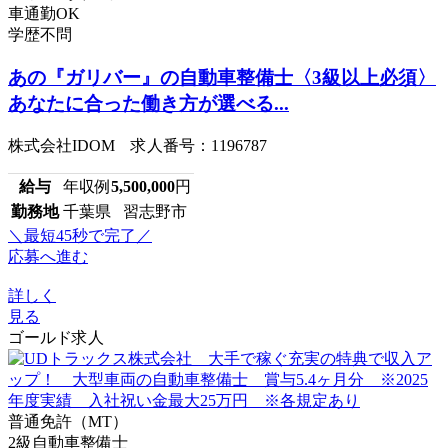
車通勤OK
学歴不問
あの『ガリバー』の自動車整備士〈3級以上必須〉
あなたに合った働き方が選べる...
株式会社IDOM 求人番号：1196787
給与
年収例
5,500,000
円
勤務地
千葉県 習志野市
＼最短45秒で完了／
応募へ進む
詳しく
見る
ゴールド求人
普通免許（MT）
2級自動車整備士