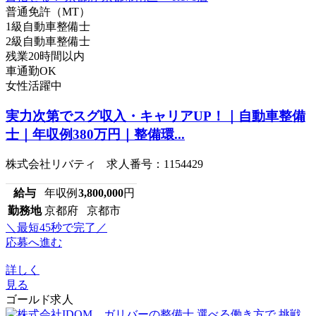
普通免許（MT）
1級自動車整備士
2級自動車整備士
残業20時間以内
車通勤OK
女性活躍中
実力次第でスグ収入・キャリアUP！｜自動車整備
士｜年収例380万円｜整備環...
株式会社リバティ 求人番号：1154429
給与
年収例
3,800,000
円
勤務地
京都府 京都市
＼最短45秒で完了／
応募へ進む
詳しく
見る
ゴールド求人