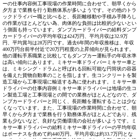
ーの仕事内容例工事現場の作業時間に合わせて、朝早くから
夕方まで業務を行う勤務体系が多いようです。その他のトラ
ックドライバー職と比べると、長距離移動や手積み手降ろし
の作業がほとんどない為、肉体的な負担は比較的少ないとい
う側面も持っています。ダンプカードライバーの給料ダンプ
カードライバーの平均年収は424万円、平均月収は32.9万
円、平均賞与は28万円です。過去6年間の年収推移は、年収
400万円台前半付近で20万円程度の上昇傾向が見られます。
他の運転手系職業と比較してもダンプカー運転手の年収水準
は高い傾向にあります。ミキサー車ドライバーミキサー車と
は、ミキシング・ドラムと呼ばれる回転可能な円筒状の容器
を備えた貨物自動車のことを指します。生コンクリートを製
造工場から工事現場に輸送する為に使われます。ミキサー車
ドライバーの仕事内容例ミキサー車ドライバーは地場の生コ
ン製造工場と工事現場との間での業務がほとんどなので、ダ
ンプカードライバーと同じく、長距離を運転することは少な
くなっています。また、工事現場の作業時間に合わせて、朝
早くから夕方まで業務を行う勤務体系がほとんどであり、残
業も少ないなど、良好な労働環境の会社が多いようです。ミ
キサー車ドライバーの給料ミキサー車ドライバーの平均年収
はボーナスを含めて約440万円。平均月収は約33.7万円とな