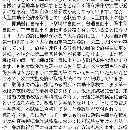
る際には普通車を運転するときとは全く違う操作や注意が必
要になる為、運転自体の難易度が高くなっています。なお、
大型自動車免許を取得している状態では、大型自動車の他に
も、原動機付自転車、小型特殊自動車、普通自動車、準中型
自動車、中型自動車を運転する資格も有していることになり
ます。大型免許に種類がある？大型免許には、「大型自動車
第一種免許」と「大型自動車第二種免許」の二つの区分が存
在しています。旅客を運送する商業用の目的で旅客自動車を
運転する場合に第二種普通免許が必要になります。また第一
種は満20歳、第二種は満21歳以上という取得条件の違いまり
ます。▶▶大型免許を活かせるお仕事はこちら大型免許の取
得方法は？おおまかに大型免許について知っていただいたと
ころで、次に大型免許の取得方法について説明していきま
す。取得までの流れ指定の教習所・自動車学校で、まず第一
段階の技能教習と学科教習を修了し、仮免許試験に合格、第
二段階の技能教習と学科教習を修了、最後に卒業検定に合格
という過程を経て、教習所を卒業となります。そして教習所
を卒業後、本試験に合格してやっと免許証が交付されます。
免許を取得するに当たって、他にも独自に勉強や練習を積ん
でから直接運転免許試験場において技能試験を受ける方法
や、免許取得合宿に参加するといった方法もあります。取得