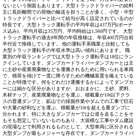
ないという側面もあります。大型トラックドライバーの給料
主に長距離間での荷物の輸送を担うことが多く、小型・中型
トラックドライバーと比べて給与が高く設定されているのが
特長です。大型トラック運転手の平均年収は437万円(ボーナ
ス込み)、平均月収は35万円、平均時給は1,560円です。 大型
トラック運転手の過去8年間の年収推移は、年収400万円台前
半付近で推移しています。 他の運転手系職業と比較しても
大型トラック運転手の年収水準は高い傾向にあります。 職
業別の年収ランキングでは大型トラック運転手は18位にラン
クインしています。ダンプカードライバーダンプカーとは主
に土砂や産業廃棄物などを運搬されるために用いられる車両
で、積荷を傾けて一度に降ろすための機械装置を備えている
ことが特徴です。何をどれだけ運搬するかによってダンプカ
ーには細かな区分がありますが、おおまかに、土砂、肥料、
木材チップ、産業廃棄物などを運ぶ、積載量が10t以下クラ
スの普通ダンプと、鉱山での採掘作業やダムでの工事で巨石
や大量の砂利などを運ぶ、積載量が10tを超える重ダンプに
分かれます。特に大きなダンプカーでは公道を走ることをそ
もそも想定していないものもあり、大規模な工事やダム建設
の現場などで利用されるものとして、大型車両に区分される
大型ダンプが最もメジャーな存在です。ダンプカードライバ