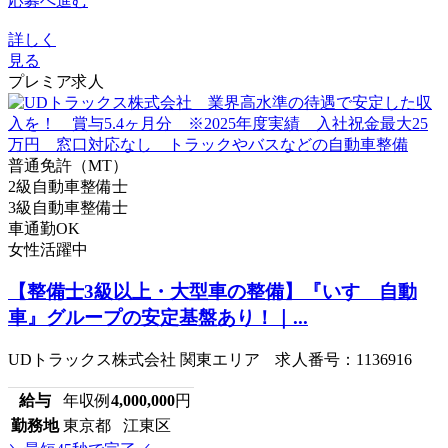
応募へ進む
詳しく
見る
プレミア求人
普通免許（MT）
2級自動車整備士
3級自動車整備士
車通勤OK
女性活躍中
【整備士3級以上・大型車の整備】『いすゞ自動
車』グループの安定基盤あり！｜...
UDトラックス株式会社 関東エリア 求人番号：1136916
給与
年収例
4,000,000
円
勤務地
東京都 江東区