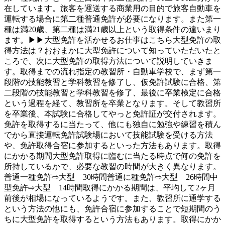
在しています。旅客を運送する商業用の目的で旅客自動車を
運転する場合に第二種普通免許が必要になります。また第一
種は満20歳、第二種は満21歳以上という取得条件の違いまり
ます。▶▶大型免許を活かせるお仕事はこちら大型免許の取
得方法は？おおまかに大型免許について知っていただいたと
ころで、次に大型免許の取得方法について説明していきま
す。取得までの流れ指定の教習所・自動車学校で、まず第一
段階の技能教習と学科教習を修了し、仮免許試験に合格、第
二段階の技能教習と学科教習を修了、最後に卒業検定に合格
という過程を経て、教習所を卒業となります。そして教習所
を卒業後、本試験に合格してやっと免許証が交付されます。
免許を取得するに当たって、他にも独自に勉強や練習を積ん
でから直接運転免許試験場において技能試験を受ける方法
や、免許取得合宿に参加するといった方法もあります。取得
にかかる期間大型免許取得に臨むに当たる時点で何の免許を
所持しているかで、必要な教習の時間が大きく異なります。
普通一種免許⇨大型 30時間普通に種免許⇨大型 26時間中
型免許⇨大型 14時間取得にかかる期間は、平均して2ヶ月
前後が相場になっているようです。また、教習所に通学する
という方法の他にも、免許合宿に参加することで短期間のう
ちに大型免許を取得するという方法もあります。取得にかか