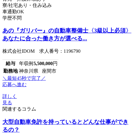
寮/社宅あり・住み込み
車通勤OK
学歴不問
あの『ガリバー』の自動車整備士〈3級以上必須〉
あなたに合った働き方が選べる...
株式会社IDOM 求人番号：1196790
給与
年収例
5,500,000
円
勤務地
神奈川県 座間市
＼最短45秒で完了／
応募へ進む
詳しく
見る
関連するコラム
大型自動車免許を持っているとどんな仕事ができ
るの？