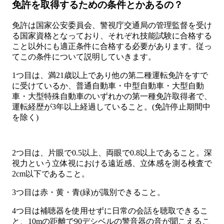
免許を取得するための条件とかあるの？
免許は国家公安委員会、警視庁交通局の管理監督を受け
る国家資格となっており、それぞれ技能試験に合格する
こと以外にも適正条件に合格する必要があります。従っ
てこの条件について説明していきます。
1つ目は、満21歳以上であり他の第二種運転免許をすで
に受けているか、普通自動車・中型自動車・大型自動
車・大型特殊自動車のいずれかの第一種免許取得者で、
運転経歴が3年以上経過していること。(免許停止期間中
を除く)
2つ目は、片眼で0.5以上、両眼で0.8以上であること。深
視力という立体視における遠近感、立体感を測る検査で
2cm以下であること。
3つ目は赤・黄・青(緑)が識別できること。
4つ目は補聴器を使用せずに日常の会話を聴取できるこ
と、10mの距離で90デシベルの警音器の音が聞こえるこ