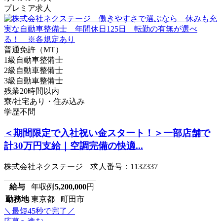
プレミア求人
普通免許（MT）
1級自動車整備士
2級自動車整備士
3級自動車整備士
残業20時間以内
寮/社宅あり・住み込み
学歴不問
＜期間限定で入社祝い金スタート！＞一部店舗で
計30万円支給｜空調完備の快適...
株式会社ネクステージ 求人番号：1132337
給与
年収例
5,200,000
円
勤務地
東京都 町田市
＼最短45秒で完了／