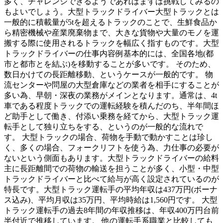
多く、チャレンジできるようであればまずは挑戦してみるの
もよいでしょう。大型トラックドライバー大型トラックとは
一般的に積載量が5tを超えるトラックのことで、生鮮食品か
ら精密機械や産業廃棄物まで、大きな貨物や大量のモノを運
搬する際に使用されるトラックを幅広く指すものです。大型
トラックドライバーの仕事内容例基本的には、全国各地(都
市と都市とを結ぶ)を移動することが多いです。 そのため、
数日かけての長距離移動、というケースが一般的です。 物
流センターや問屋の大型倉庫などの業者を相手にすることが
多い為、早朝・深夜の業務がメインとなります。通常は、4t
車である程度トラックでの運転経験を積んだのち、半年間ほ
ど助手として働き、付添い乗務を経てから、大型トラック運
転手として独り立ちをする、というのが一般的な流れで
す。 大型トラックの場合、荷物を手動で動かすことは珍し
く、多くの場合、フォークリフトを使う為、力仕事の必要が
ないという側面もあります。大型トラックドライバーの給料
主に長距離間での荷物の輸送を担うことが多く、小型・中型
トラックドライバーと比べて給与が高く設定されているのが
特長です。大型トラック運転手の平均年収は437万円(ボーナ
ス込み)、平均月収は35万円、平均時給は1,560円です。 大型
トラック運転手の過去8年間の年収推移は、年収400万円台前
半付近で推移しています。 他の運転手系職業と比較しても