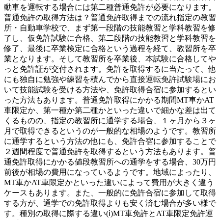
動車を運転する場合には第二種普通免許が必要になります。
普通免許の取得方法は？普通免許取得までの流れ指定の教習
所・自動車学校で、まず第一段階の技能教習と学科教習を修
了し、仮免許試験に合格、第二段階の技能教習と学科教習を
修了、最後に卒業検定に合格という過程を経て、教習所を卒
業となります。そして教習所を卒業後、本試験に合格してや
っと免許証が交付されます。免許を取得するに当たって、他
にも独自に勉強や練習を積んでから直接運転免許試験場にお
いて技能試験を受ける方法や、免許取得合宿に参加するとい
った方法もあります。普通免許取得にかかる期間MT車かAT
車限定か、第一種か第二種かといった違いで細かな差は出て
くるものの、指定の教習所に通学する場合、１ヶ月から３ヶ
月で取得できるというのが一般的な相場のようです。教習所
に通学するという方法の他にも、免許合宿に参加することで
２週間程度で普通免許を取得するという方法もあります。普
通免許取得にかかる値段教習所への通学をする場合、30万円
前後が相場の費用になっているようです。地域によったり、
MT車かAT車限定かといった違いによって費用が大きく違う
ケースもあります。また、一般的に免許合宿に参加して取得
する方が、通学での免許取得よりも安く済む場合が多い様で
す。種別の取得に際する違い(ⅰ)MT車免許とAT車限定免許運