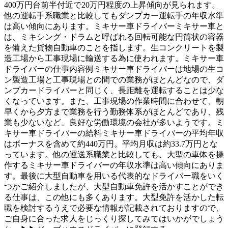
400万円台前半付近で20万円程度の上昇傾向が見られます。
他の運転手系職業と比較してもダンプカー運転手の年収水準
は高い傾向にあります。ミキサー車ドライバーミキサー車と
は、ミキシング・ドラムと呼ばれる回転可能な円筒状の容器
を備えた貨物自動車のことを指します。生コンクリートを製
造工場から工事現場に輸送する為に使われます。ミキサー車
ドライバーの仕事内容例ミキサー車ドライバーは地場の生コ
ン製造工場と工事現場との間での業務がほとんどなので、ダ
ンプカードライバーと同じく、長距離を運転することは少な
くなっています。また、工事現場の作業時間に合わせて、朝
早くから夕方まで業務を行う勤務体系がほとんどであり、残
業も少ないなど、良好な労働環境の会社が多いようです。ミ
キサー車ドライバーの給料ミキサー車ドライバーの平均年収
はボーナスを含めて約440万円。平均月収は約33.7万円とな
っています。他の運送系職業と比較しても、大型の車体を操
作するミキサー車ドライバーの年収水準は高い傾向にありま
す。最後に大型自動車を用いる代表的なドライバー職をいく
つかご紹介しましたが、大型自動車免許を活かすことができ
る仕事は、この他にも多くあります。大型免許を活かした転
職を検討するうえで必要な情報が記載されておりますので、
ご自身に合った求人をじっくり探してみてはいかがでしょう