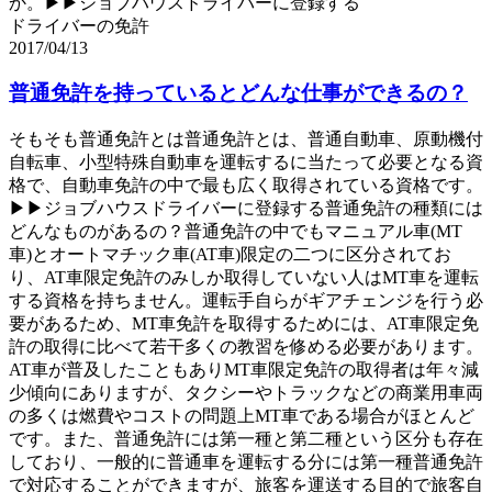
か。▶▶ジョブハウスドライバーに登録する
ドライバーの免許
2017/04/13
普通免許を持っているとどんな仕事ができるの？
そもそも普通免許とは普通免許とは、普通自動車、原動機付
自転車、小型特殊自動車を運転するに当たって必要となる資
格で、自動車免許の中で最も広く取得されている資格です。
▶▶ジョブハウスドライバーに登録する普通免許の種類には
どんなものがあるの？普通免許の中でもマニュアル車(MT
車)とオートマチック車(AT車)限定の二つに区分されてお
り、AT車限定免許のみしか取得していない人はMT車を運転
する資格を持ちません。運転手自らがギアチェンジを行う必
要があるため、MT車免許を取得するためには、AT車限定免
許の取得に比べて若干多くの教習を修める必要があります。
AT車が普及したこともありMT車限定免許の取得者は年々減
少傾向にありますが、タクシーやトラックなどの商業用車両
の多くは燃費やコストの問題上MT車である場合がほとんど
です。また、普通免許には第一種と第二種という区分も存在
しており、一般的に普通車を運転する分には第一種普通免許
で対応することができますが、旅客を運送する目的で旅客自