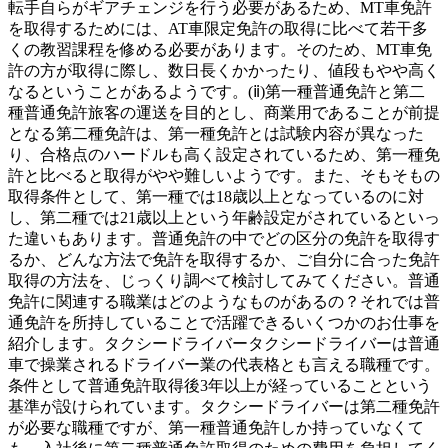
転手自らがギアチェンジを行う必要があるため、MT車免許
を取得するためには、AT車限定免許の取得に比べて若干多
くの教習課程を修める必要があります。そのため、MT車免
許の方が取得に際し、数日長くかかったり、値段もやや高く
なるということがあるようです。(ⅱ)第一種普通免許と第二
種普通免許旅客の運送を目的とし、商業用であることが前提
となる第二種免許は、第一種免許とは試験内容が異なった
り、合格点のハードルも高く設定されているため、第一種免
許と比べると取得がやや難しいようです。また、そもそもの
取得条件として、第一種では18歳以上となっているのに対
し、第二種では21歳以上という年齢設定がされているといっ
た違いもあります。普通免許の中でどの区分の免許を取得す
るか、どんな方法で免許を取得するか、ご自分に合った免許
取得の方法を、じっくり調べて検討してみてください。普通
免許に関連する職業はどのようなものがあるの？それでは普
通免許を所持していることで活躍できるいくつかのお仕事を
紹介します。タクシードライバータクシードライバーは普通
車で操業されるドライバー業の代表格とも言える職種です。
条件として普通免許取得後3年以上が経っていることという
基準が設けられています。タクシードライバーは第二種免許
が必要な職種ですが、第一種普通免許しか持っていなくて