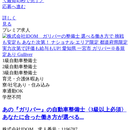
＼最短45秒で完了／
応募へ進む
詳しく
見る
プレミア求人
1級自動車整備士
2級自動車整備士
3級自動車整備士
育児・介護休暇あり
寮/社宅あり・住み込み
車通勤OK
学歴不問
あの『ガリバー』の自動車整備士〈3級以上必須〉
あなたに合った働き方が選べる...
株式会社IDOM 求人番号：1196787