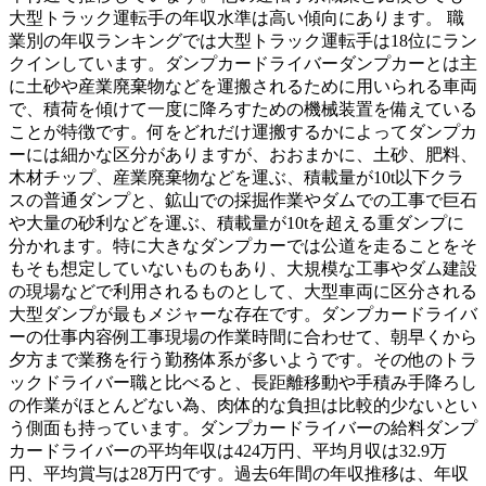
大型トラック運転手の年収水準は高い傾向にあります。 職
業別の年収ランキングでは大型トラック運転手は18位にラン
クインしています。ダンプカードライバーダンプカーとは主
に土砂や産業廃棄物などを運搬されるために用いられる車両
で、積荷を傾けて一度に降ろすための機械装置を備えている
ことが特徴です。何をどれだけ運搬するかによってダンプカ
ーには細かな区分がありますが、おおまかに、土砂、肥料、
木材チップ、産業廃棄物などを運ぶ、積載量が10t以下クラ
スの普通ダンプと、鉱山での採掘作業やダムでの工事で巨石
や大量の砂利などを運ぶ、積載量が10tを超える重ダンプに
分かれます。特に大きなダンプカーでは公道を走ることをそ
もそも想定していないものもあり、大規模な工事やダム建設
の現場などで利用されるものとして、大型車両に区分される
大型ダンプが最もメジャーな存在です。ダンプカードライバ
ーの仕事内容例工事現場の作業時間に合わせて、朝早くから
夕方まで業務を行う勤務体系が多いようです。その他のトラ
ックドライバー職と比べると、長距離移動や手積み手降ろし
の作業がほとんどない為、肉体的な負担は比較的少ないとい
う側面も持っています。ダンプカードライバーの給料ダンプ
カードライバーの平均年収は424万円、平均月収は32.9万
円、平均賞与は28万円です。過去6年間の年収推移は、年収