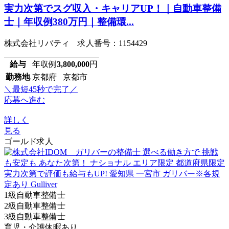
実力次第でスグ収入・キャリアUP！｜自動車整備
士｜年収例380万円｜整備環...
株式会社リバティ 求人番号：1154429
給与
年収例
3,800,000
円
勤務地
京都府 京都市
＼最短45秒で完了／
応募へ進む
詳しく
見る
ゴールド求人
1級自動車整備士
2級自動車整備士
3級自動車整備士
育児・介護休暇あり