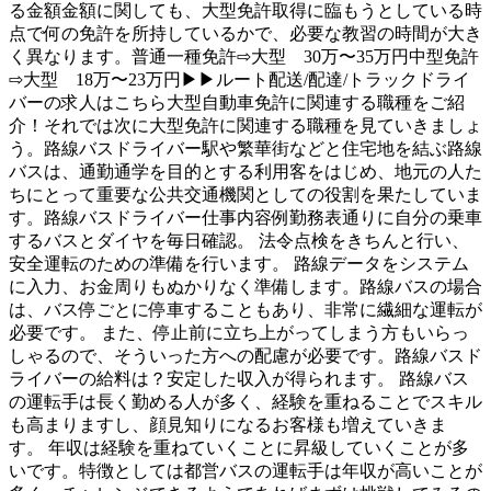
る金額金額に関しても、大型免許取得に臨もうとしている時
点で何の免許を所持しているかで、必要な教習の時間が大き
く異なります。普通一種免許⇨大型 30万〜35万円中型免許
⇨大型 18万〜23万円▶▶ルート配送/配達/トラックドライ
バーの求人はこちら大型自動車免許に関連する職種をご紹
介！それでは次に大型免許に関連する職種を見ていきましょ
う。路線バスドライバー駅や繁華街などと住宅地を結ぶ路線
バスは、通勤通学を目的とする利用客をはじめ、地元の人た
ちにとって重要な公共交通機関としての役割を果たしていま
す。路線バスドライバー仕事内容例勤務表通りに自分の乗車
するバスとダイヤを毎日確認。 法令点検をきちんと行い、
安全運転のための準備を行います。 路線データをシステム
に入力、お金周りもぬかりなく準備します。路線バスの場合
は、バス停ごとに停車することもあり、非常に繊細な運転が
必要です。 また、停止前に立ち上がってしまう方もいらっ
しゃるので、そういった方への配慮が必要です。路線バスド
ライバーの給料は？安定した収入が得られます。 路線バス
の運転手は長く勤める人が多く、経験を重ねることでスキル
も高まりますし、顔見知りになるお客様も増えていきま
す。 年収は経験を重ねていくことに昇級していくことが多
いです。特徴としては都営バスの運転手は年収が高いことが