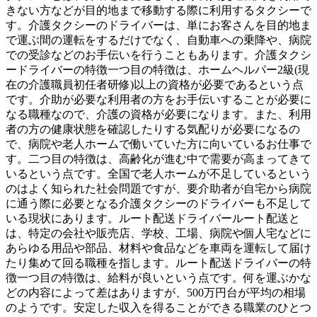
きない方などが目的地まで移動する際に利用するタクシーで
す。介護タクシーのドライバーは、単にお客さんを目的地ま
で運ぶ間の運転をするだけでなく、自動車への乗降や、病院
での受診などのお手伝いを行うこともあります。介護タクシ
ードライバーの特徴一つ目の特徴は、ホームヘルパー2級(現
在の介護職員初任者研修)以上の資格が必要であるという点
です。介助が必要な利用者の方をお手伝いすることが必要に
なる職種なので、介護の資格が必要になります。また、利用
者の方の健康状態を確認したりする気配りが必要になるの
で、病院や老人ホームで働いていた方に向いているお仕事で
す。二つ目の特徴は、高齢化が進む中で需要が高まってきて
いるという点です。全国で老人ホームが不足しているという
のはよく知られた社会問題ですが、要介助者が自宅から病院
に通う際に必要となる介護タクシーのドライバーも不足して
いる現状にあります。ルート配送ドライバールート配送と
は、特定の会社や販売店、学校、工場、病院や個人宅などに
あらゆる用品や部品、材料や食品などを車両を運転して届け
たり集めて回る職種を指します。ルート配送ドライバーの特
徴一つ目の特徴は、給料が良いという点です。何を運ぶかな
どの内容によって差はありますが、500万円台が平均の相場
のようです。安定した収入を得ることができる職業のひとつ