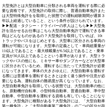
大型免許とは大型自動車に分類される車両を運転する際に必
要な資格です。大型免許の取得に際し、普通自動車免許また
は大型特殊免許をを取得した状態での運転経験期間が通算３
年以上経過していること、という条件が設けられています。
▶▶配送・タクシー・ドライバーの求人はこちら▶▶大型免
許を活かせるお仕事はこちら大型自動車免許で運転できる車
両はどんなものがあるの？大型免許を取得していれば、10t
トラックやバスをはじめとする、大型車に区分される車両の
運転が可能になります。大型車の定義として・車両総重量が
11t以上であること・最大積載量が6.5t以上であること・乗車
定員が30人以上であることという基準があります。大型トラ
ックやバスの他にも、ミキサー車やダンプカーなどが大型車
に区分されているため、運転するに当たって大型免許が必要
になってきます。車体の大きさゆえに、大型自動車を運転す
る際には普通車を運転するときとは全く違う操作や注意が必
要になる為、運転自体の難易度が高くなっています。なお、
大型自動車免許を取得している状態では、大型自動車の他に
も、原動機付自転車、小型特殊自動車、普通自動車、準中型
自動車、中型自動車を運転する資格も有していることになり
ます。大型免許に種類がある？大型免許には、「大型自動車
第一種免許」と「大型自動車第二種免許」の二つの区分が存