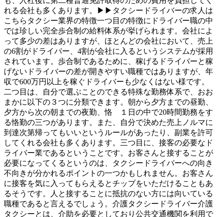
も、入社後に第二種普通免許取得のための費用を負担してく
れる会社も多くあります。▶▶タクシードライバーの求人は
こちらタクシー業界の特徴一つ目の特徴にドライバー職の中
では珍しい完全歩合制の給料体系が挙げられます。会社によ
って多少の差はありますが、ほとんどの会社において、売上
の6割がドライバー、4割が会社に入るというシステムが採用
されています。歩合制であるために、稼げるドライバーと稼
げないドライバーの差が開きやすい職種ではありますが、年
収で600万円以上を稼ぐドライバーも少なくはない様です。
二つ目は、自分で選ぶことのできる特殊な勤務体系で、おお
まかに以下の３つに分類できます。朝から夕方までの昼勤、
夕方から次の朝までの夜勤、恪 １日の中で20時間勤務をす
る恪勤の三つがあります。また、自分で決めた売上ノルマに
到達次第帰ってもいいというルールがあったり、副業を許可
してくれる会社も多くあります。三つ目に、接客の必要なド
ライバー業であるということです。お客さんと接することが
必要になってくるというのは、タクシードライバーへの向き
不向きが分かれるポイントの一つかもしれません。お客さん
に接客を気に入ってもらえるとチップをいただけることもあ
るそうです。人と接することに抵抗のない方には向いている
職種であると言えるでしょう。介護タクシードライバー介護
タクシーとは、介助を必要としており公共交通機関を利用で