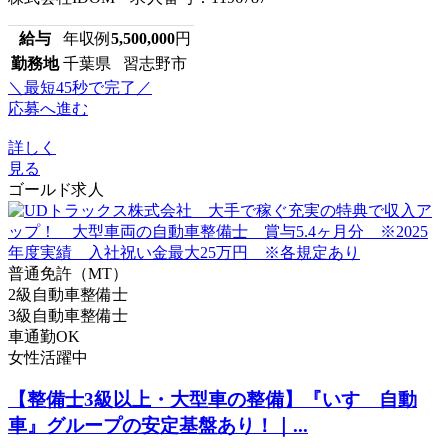
給与
年収例
5,500,000
円
勤務地
千葉県 習志野市
＼最短45秒で完了／
応募へ進む
詳しく
見る
ゴールド求人
普通免許（MT）
2級自動車整備士
3級自動車整備士
車通勤OK
女性活躍中
【整備士3級以上・大型車の整備】『いすゞ自動
車』グループの安定基盤あり！｜...