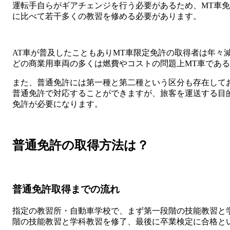
運転手自らがギアチェンジを行う必要があるため、MT車免
に比べて若干多くの教習を修める必要があります。
AT車が普及したこともありMT車限定免許の取得者は年々
どの商業用車両の多くは燃費やコストの問題上MT車であ
また、普通免許には第一種と第二種という区分も存在して
普通免許で対応することができますが、旅客を運送する目
免許が必要になります。
普通免許の取得方法は？
普通免許取得までの流れ
指定の教習所・自動車学校で、まず第一段階の技能教習と
階の技能教習と学科教習を修了、最後に卒業検定に合格と