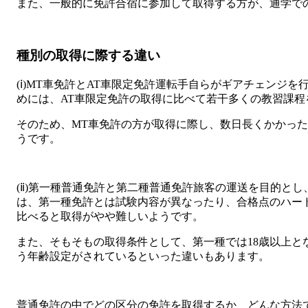
また、一般的に免許合宿に参加して取得する方が、通学で
種別の取得に際する違い
(ⅰ)MT車免許とAT車限定免許運転手自らがギアチェンジ
めには、AT車限定免許の取得に比べて若干多くの教習課程
そのため、MT車免許の方が取得に際し、数日長くかかっ
うです。
(ⅱ)第一種普通免許と第二種普通免許旅客の運送を目的と
は、第一種免許とは試験内容が異なったり、合格点のハー
比べると取得がやや難しいようです。
また、そもそもの取得条件として、第一種では18歳以上と
う年齢設定がされているといった違いもあります。
普通免許の中でどの区分の免許を取得するか、どんな方法