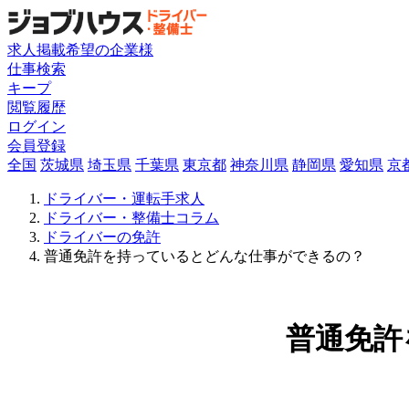
求人掲載希望の企業様
仕事検索
キープ
閲覧履歴
ログイン
会員登録
全国
茨城県
埼玉県
千葉県
東京都
神奈川県
静岡県
愛知県
京
ドライバー・運転手求人
ドライバー・整備士コラム
ドライバーの免許
普通免許を持っているとどんな仕事ができるの？
普通免許