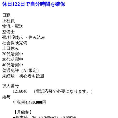
休日122日で自分時間を確保
日勤
正社員
物流・配送
整備士
寮/社宅あり・住み込み
社会保険完備
土日休み
20代活躍中
30代活躍中
40代活躍中
普通免許（AT限定）
未経験・初心者も歓迎
求人番号
1216046 （電話応募で必要になります。）
給与
年収例
4,480,000
円
【月給制】
■基本給：26万9,040〜28万9,550円