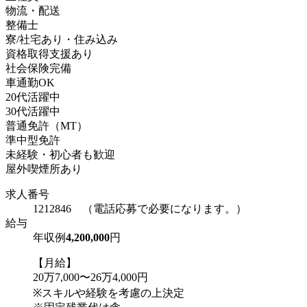
物流・配送
整備士
寮/社宅あり・住み込み
資格取得支援あり
社会保険完備
車通勤OK
20代活躍中
30代活躍中
普通免許（MT）
準中型免許
未経験・初心者も歓迎
屋外喫煙所あり
求人番号
1212846 （電話応募で必要になります。）
給与
年収例
4,200,000
円
【月給】
20万7,000〜26万4,000円
※スキルや経験を考慮の上決定