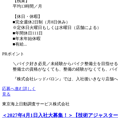
【残業】
平均13時間／月
【休日・休暇】
■完全週休2日制（月8日休み）
※定休日火曜日もしくは水曜日（店舗による）
■年間休日111日
■年末年始休暇
■有給...
PRポイント
＼バイク好き必見／未経験からバイク整備士を目指せる
整備士の資格がなくても、整備の経験がなくても、バイ
『株式会社レッドバロン』では、入社後いきなり店舗へ配
応募へ進む
詳しく
見る
東京海上日動調査サービス株式会社
＜2027年4月1日入社大募集！＞【技術アジャス