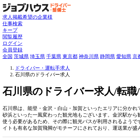
求人掲載希望の企業様
仕事検索
キープ
閲覧履歴
ログイン
会員登録
全国
茨城県
埼玉県
千葉県
東京都
神奈川県
静岡県
愛知県
京
ドライバー・運転手求人
石川県のドライバー求人
石川県のドライバー求人/転職
石川県は、能登・金沢・白山・加賀といったエリアに分かれ
砂浜といった一風変わった観光地もございます。金沢駅から
使う必要があるため、その際に観光バスが利用されるようで
イトも有名な加賀飛脚がモチーフにされており、運送業が盛