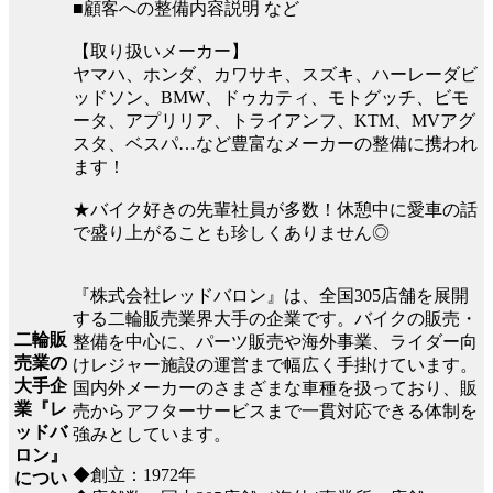
■顧客への整備内容説明 など
【取り扱いメーカー】
ヤマハ、ホンダ、カワサキ、スズキ、ハーレーダビ
ッドソン、BMW、ドゥカティ、モトグッチ、ビモ
ータ、アプリリア、トライアンフ、KTM、MVアグ
スタ、ベスパ…など豊富なメーカーの整備に携われ
ます！
★バイク好きの先輩社員が多数！休憩中に愛車の話
で盛り上がることも珍しくありません◎
『株式会社レッドバロン』は、全国305店舗を展開
する二輪販売業界大手の企業です。バイクの販売・
二輪販
整備を中心に、パーツ販売や海外事業、ライダー向
売業の
けレジャー施設の運営まで幅広く手掛けています。
大手企
国内外メーカーのさまざまな車種を扱っており、販
業『レ
売からアフターサービスまで一貫対応できる体制を
ッドバ
強みとしています。
ロン』
◆創立：1972年
につい