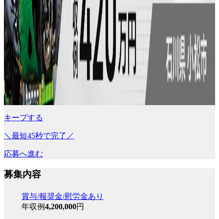
キープする
＼最短45秒で完了／
応募へ進む
募集内容
賞与/報奨金/慰労金あり
年収例
4,200,000
円