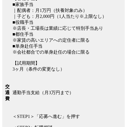
■家族手当
｜配偶者：月1万円（扶養対象のみ）
｜子ども：月2,000円（1人当たり※上限なし）
■役職手当
※店長・工場長は業績に応じて特別手当あり
■都住手当
※家賃の高いエリアへの定住者に限る
■単身赴任手当
※会社都合での単身赴任の場合に限る
【試用期間】
3ヶ月（条件の変更なし）
交
通勤手当支給（月3万円まで）
通
費
＜STEP1＞「応募へ進む」を押す