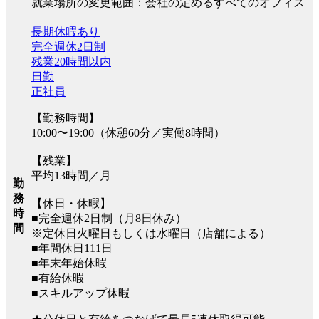
就業場所の変更範囲：会社の定めるすべてのオフィス
長期休暇あり
完全週休2日制
残業20時間以内
日勤
正社員
【勤務時間】
10:00〜19:00（休憩60分／実働8時間）
【残業】
平均13時間／月
勤
務
【休日・休暇】
時
■完全週休2日制（月8日休み）
間
※定休日火曜日もしくは水曜日（店舗による）
■年間休日111日
■年末年始休暇
■有給休暇
■スキルアップ休暇