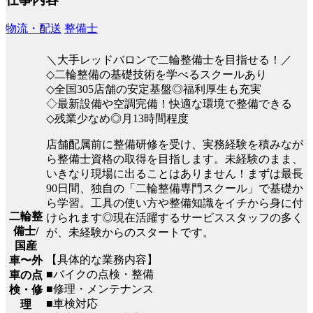
物流・配送
整備士
＼大手レッドバロンで二輪整備士を目指せる！／
◇二輪整備の基礎技術を学べるスクールあり
◇全国305店舗の安定基盤◎福利厚生も充実
◇最新設備や空調完備！快適な環境で整備できる
◇残業少なめ◎月13時間程度
店舗配属前に整備研修を受け、実務経験を積みなが
ら整備士資格の取得を目指します。未経験のまま、
いきなり現場に出ることはありません！まずは最長
90日間、独自の「二輪整備専門スクール」で基礎か
ら学習。工具の使い方や整備知識をイチから身に付
二輪整
けられます◎現在活躍するサービススタッフの多く
備士/
が、未経験からのスタートです。
国産
【具体的な業務内容】
車〜外
■バイクの点検・整備
車の点
■修理・メンテナンス
検・修
■車検対応
理