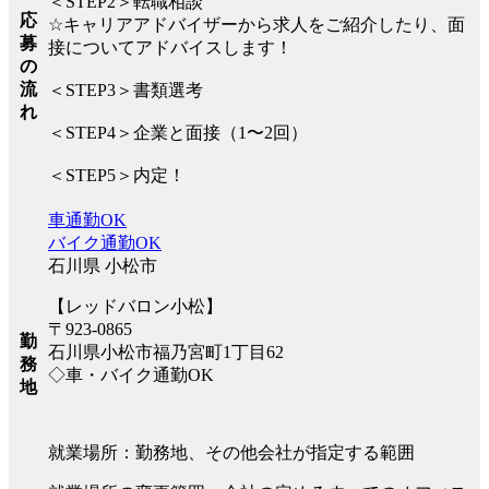
＜STEP2＞転職相談
応
☆キャリアアドバイザーから求人をご紹介したり、面
募
接についてアドバイスします！
の
流
＜STEP3＞書類選考
れ
＜STEP4＞企業と面接（1〜2回）
＜STEP5＞内定！
車通勤OK
バイク通勤OK
石川県 小松市
【レッドバロン小松】
〒923-0865
勤
石川県小松市福乃宮町1丁目62
務
◇車・バイク通勤OK
地
就業場所：勤務地、その他会社が指定する範囲