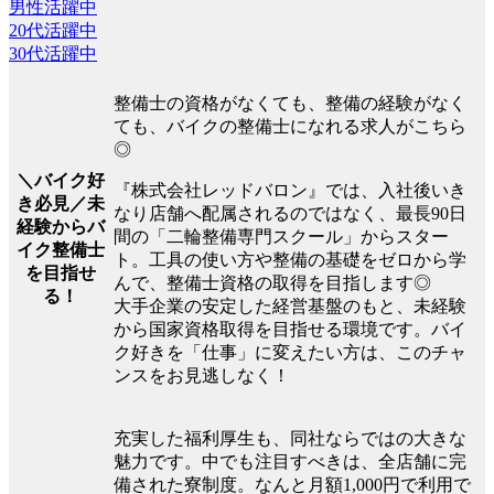
男性活躍中
20代活躍中
30代活躍中
整備士の資格がなくても、整備の経験がなく
ても、バイクの整備士になれる求人がこちら
◎
＼バイク好
『株式会社レッドバロン』では、入社後いき
き必見／未
なり店舗へ配属されるのではなく、最長90日
経験からバ
間の「二輪整備専門スクール」からスター
イク整備士
ト。工具の使い方や整備の基礎をゼロから学
を目指せ
んで、整備士資格の取得を目指します◎
る！
大手企業の安定した経営基盤のもと、未経験
から国家資格取得を目指せる環境です。バイ
ク好きを「仕事」に変えたい方は、このチャ
ンスをお見逃しなく！
充実した福利厚生も、同社ならではの大きな
魅力です。中でも注目すべきは、全店舗に完
備された寮制度。なんと月額1,000円で利用で