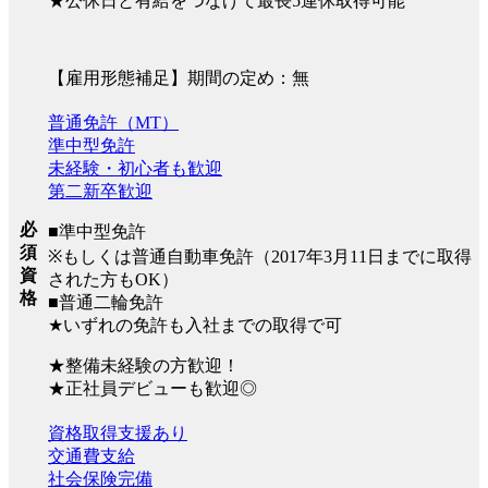
★公休日と有給をつなげて最長5連休取得可能
【雇用形態補足】期間の定め：無
普通免許（MT）
準中型免許
未経験・初心者も歓迎
第二新卒歓迎
必
■準中型免許
須
※もしくは普通自動車免許（2017年3月11日までに取得
資
された方もOK）
格
■普通二輪免許
★いずれの免許も入社までの取得で可
★整備未経験の方歓迎！
★正社員デビューも歓迎◎
資格取得支援あり
交通費支給
社会保険完備