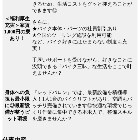
きるため、生活コストをグッと抑えることが
できます◎
＜福利厚生
さらに、
充実＞家賃
★バイク本体・パーツの社員割引あり
1,000円の寮
★全国のツーリング施設を利用可能
あり！
など、バイク好きにはたまらない制度も充
実！
手厚いサポートを受けながら、好きなことに
没頭できる「バイク三昧」な生活をここで叶
えませんか？
『レッドバロン』では、最新設備を積極導
身体への負
入！1人1台のバイクリフトがあり、空調もバ
担も最小限
ッチリ完備されています◎快適な環境でじっ
に◎最新設
くり作業に集中できる本求人で、整備スキル
備が整うピ
を磨きませんか？
ット環境
仕事内容