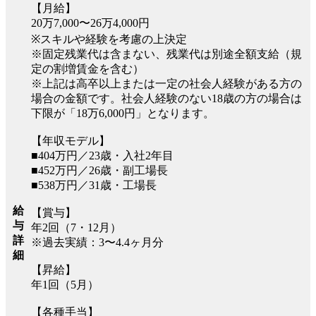
【月給】
20万7,000〜26万4,000円
※スキルや経験を考慮の上決定
※固定残業代は含まない、残業代は別途全額支給（規
定の割増賃金を含む）
※上記は高卒以上または一定の社会人経験がある方の
場合の金額です。社会人経験のない18歳の方の場合は
下限が「18万6,000円」となります。
【年収モデル】
■404万円／23歳・入社2年目
■452万円／26歳・副工場長
■538万円／31歳・工場長
給
【賞与】
与
年2回（7・12月）
詳
※過去実績：3〜4.4ヶ月分
細
【昇給】
年1回（5月）
【各種手当】