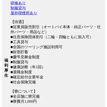
研修あり
制服貸与
屋外喫煙所あり
【待遇】
■従業員販売割引（オートバイ本体・純正パーツ・社
外パーツ・用品など）
■任意保険団体割引（二輪・四輪ともに加入可）
■工具貸与
■全国のツーリング施設利用可
■財形貯蓄
■慶弔見舞金制度
福
■制服貸与
利
■健康診断（年1回）
厚
■退職金制度
生
■確定給付企業年金
■社会保険完備
【寮について】
■全店舗に寮完備
■寮費月1,000円