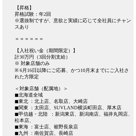
【昇格】
昇格試験：年2回
※選抜制ですが、意欲と実績に応じて全社員にチャン
スあり
＝＝＝＝＝＝
【入社祝い金（期間限定）】
計30万円（3回分割支給）
※ 対象店舗のみ
※ 6月16日以降にご応募、かつ10月末までにご入社さ
れた方限定
＜対象店舗（配属地）＞
◼︎北海道全域
◼︎東北 ：北上店、名取店、大崎店
◼︎関東 ：太田店、SUVLAND横浜町田店、厚木店
◼︎甲信越・北陸 ：新潟東店、新潟南店、福井丸岡店、
松本店、
◼︎東海 ：富士店、裾野長泉店
◼︎九州 ：南佐賀店、長崎店