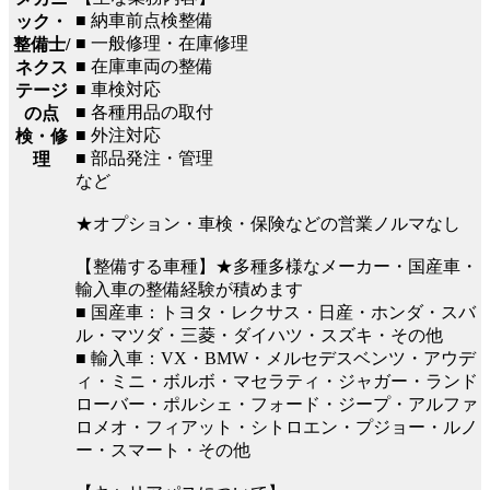
■ 納車前点検整備
ック・
■ 一般修理・在庫修理
整備士/
■ 在庫車両の整備
ネクス
■ 車検対応
テージ
■ 各種用品の取付
の点
■ 外注対応
検・修
■ 部品発注・管理
理
など
★オプション・車検・保険などの営業ノルマなし
【整備する車種】★多種多様なメーカー・国産車・
輸入車の整備経験が積めます
■ 国産車：トヨタ・レクサス・日産・ホンダ・スバ
ル・マツダ・三菱・ダイハツ・スズキ・その他
■ 輸入車：VX・BMW・メルセデスベンツ・アウデ
ィ・ミニ・ボルボ・マセラティ・ジャガー・ランド
ローバー・ポルシェ・フォード・ジープ・アルファ
ロメオ・フィアット・シトロエン・プジョー・ルノ
ー・スマート・その他