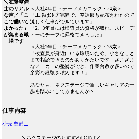
＼在籍整備
士のリアル
＜入社4年目・チーフメカニック・24歳＞
な声／「こ
「工場は冷房完備で、空調服も配布されたので
こで働いて
涼しく仕事ができています」
よかった」
「2、3年目には検査員の資格が取れ、スピーデ
が集まる職
ィーにチーフに昇格できました」
場です
＜入社7年目・チーフメカニック・35歳＞
「検査員が身近にいる環境のため、小さなこと
まで相談できるのがありがたいです。さまざま
なメーカーの整備ができ、作業台数が多いので
多彩な経験を積めます！」
あなたも、ネクステージで新しいキャリアの一
歩を踏み出してみませんか？
仕事内容
小売
整備士
＼ネクステージのおすすめPOINT／