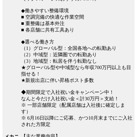
◆働きやすい整備環境
■ 空調完備の快適な作業空間
■ 重整備は基本外注
■ 各店舗に共有工具あり
◆選べる働き方
（1）グローバル型：全国各地への転勤あり
（2）中域型：近隣圏での転勤あり
（3）地域型：転居を伴う転勤なし
★グローバル型や中域型なら年収700万円以上も目
指せる！
★新規出店に伴い昇格ポスト多数
◆期間限定で入社祝い金キャンペーン中！
なんと今だけ入社祝い金＜計30万円＞支給！
※ 一部店舗限定（配属店舗は入社後に確定しま
す）
※ 6月16日以降にご応募、かつ10月末までにご入社
された方限定
【主な業務内容】
メカニ