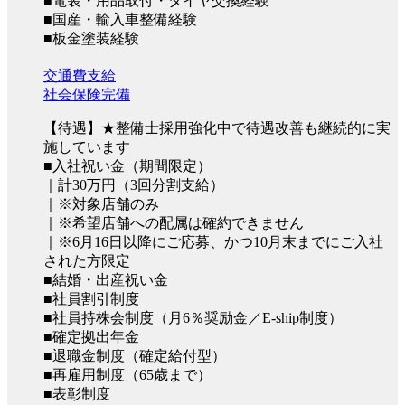
■電装・用品取付・タイヤ交換経験
■国産・輸入車整備経験
■板金塗装経験
交通費支給
社会保険完備
【待遇】★整備士採用強化中で待遇改善も継続的に実
施しています
■入社祝い金（期間限定）
｜計30万円（3回分割支給）
｜※対象店舗のみ
｜※希望店舗への配属は確約できません
｜※6月16日以降にご応募、かつ10月末までにご入社
された方限定
■結婚・出産祝い金
■社員割引制度
■社員持株会制度（月6％奨励金／E-ship制度）
■確定拠出年金
■退職金制度（確定給付型）
■再雇用制度（65歳まで）
■表彰制度