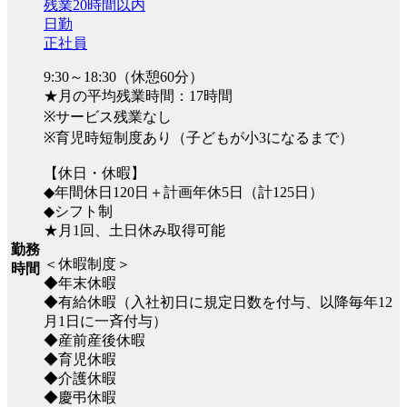
残業20時間以内
日勤
正社員
9:30～18:30（休憩60分）
★月の平均残業時間：17時間
※サービス残業なし
※育児時短制度あり（子どもが小3になるまで）
【休日・休暇】
◆年間休日120日＋計画年休5日（計125日）
◆シフト制
★月1回、土日休み取得可能
勤務
＜休暇制度＞
時間
◆年末休暇
◆有給休暇（入社初日に規定日数を付与、以降毎年12
月1日に一斉付与）
◆産前産後休暇
◆育児休暇
◆介護休暇
◆慶弔休暇