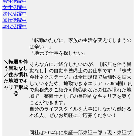
男性活躍中
女性活躍中
20代活躍中
30代活躍中
40代活躍中
「転勤のたびに、家族の生活を変えてしまうの
は辛い…」
「地元で仕事を探したい」
＼転居を伴
そんな方にご紹介したいのが、【転居を伴う異
う異動なし
動なし】の自動車整備士のお仕事です！『株式
／住み慣れ
会社ネクステージ』は全国規模で店舗数を拡大
た地域でキ
しているため、通勤できるエリア（30km圏）内
ャリア形成
で勤務先をご紹介可能◎あなたの住み慣れた地
◎
域で、整備士としての長期的なキャリアを築く
ことができます。
自分のライフスタイルを大事にしながら働ける
本求人、ぜひお気軽にご応募ください！
同社は2014年に東証一部東証一部（現・東証プ