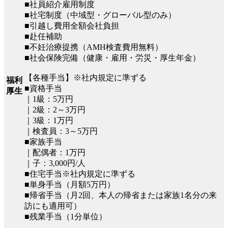
■社員紹介雇用制度
■社宅制度（中域型・グローバル型のみ）
■引越し費用全額会社負担
■赴任補助
■不妊治療提携（AMH検査費用無料）
■社会保険完備（健康・雇用・労災・厚生年金）
【各種手当】※社内規定に準ずる
福利
■資格手当
厚生
｜1級：5万円
｜2級：2～3万円
｜3級：1万円
｜検査員：3～5万円
■家族手当
｜配偶者：1万円
｜子：3,000円/人
■住宅手当※社内規定に準ずる
■単身手当（月額5万円）
■帰省手当（月2回、本人の帰省または家族1名分の来
訪にも適用可）
■残業手当（1分単位）