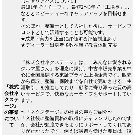
【キャリアパスについて】
最短1年で「チーフ」、最短2〜3年で「工場長」…
などとスピーディーなキャリアアップを目指せま
す。
そのほか、整備士として入社した後に、サービスフ
ロントとして活躍することも可能です。
★成果・実力を正当に評価する評価制度あり
★ディーラー出身者多数在籍で教育体制充実
『株式会社ネクステージ』は、「みんなに愛される
クルマ屋さん」を理念に掲げ、中古車販売事業を中
心に全国展開する東証プライム上場企業です。販売
から買取、整備、保険までを自社で完結させる「生
『株式
涯取引」を推進しており、顧客に寄り添った質の高
会社ネ
いサービスで、快適なカーライフをサポートしてい
クステ
ます。
ージ』
〜『ネクステージ』の社員の声をご紹介〜
の事業
「入社後に整備資格の取得にチャレンジしたのです
につい
が、会社が勉強できるようにサポートしてくれてあ
て
りがたかったです。例えば講習を受けた翌日は、復