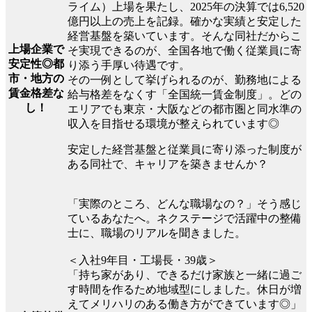
ライム）上場を果たし、2025年の決算では6,520
億円以上の売上を記録。確かな実績と安定した
経営基盤を築いています。そんな同社だからこ
上場企業で
そ実現できるのが、全国各地で働く従業員に寄
安定性◎都
り添う手厚い待遇です。
市・地方の
その一例として挙げられるのが、勤務地による
賃金格差な
給与格差をなくす「全国統一賃金制度」。どの
し！
エリアでも東京・大阪などの都市圏と同水準の
収入を目指せる環境が整えられています◎
安定した経営基盤と従業員に寄り添った制度が
ある同社で、キャリアを築きませんか？
「実際のところ、どんな職場なの？」そう感じ
ているあなたへ。ネクステージで活躍中の整備
士に、職場のリアルを聞きました。
＜入社9年目・工場長・39歳＞
「持ち家があり、できるだけ家族と一緒に過ご
す時間を作るため地域型にしました。休日が増
えてメリハリのある働き方ができています◎」