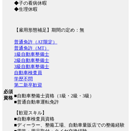
◆子の看病休暇
◆生理休暇
【雇用形態補足】期間の定め：無
普通免許（AT限定）
普通免許（MT）
1級自動車整備士
2級自動車整備士
3級自動車整備士
自動車検査員
学歴不問
第二新卒歓迎
必須
■自動車整備士資格（1級・2級・3級）
資格
■普通自動車運転免許
【歓迎スキル】
■自動車検査員資格
■ディーラー、整備工場、自動車量販店での整備経験