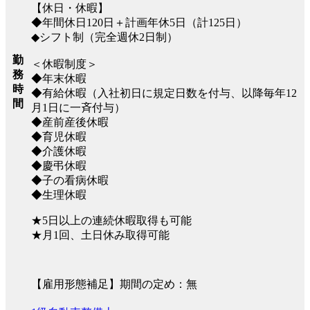
【休日・休暇】
◆年間休日120日＋計画年休5日（計125日）
◆シフト制（完全週休2日制）
勤
＜休暇制度＞
務
◆年末休暇
時
◆有給休暇（入社初日に規定日数を付与、以降毎年12
間
月1日に一斉付与）
◆産前産後休暇
◆育児休暇
◆介護休暇
◆慶弔休暇
◆子の看病休暇
◆生理休暇
★5日以上の連続休暇取得も可能
★月1回、土日休み取得可能
【雇用形態補足】期間の定め：無