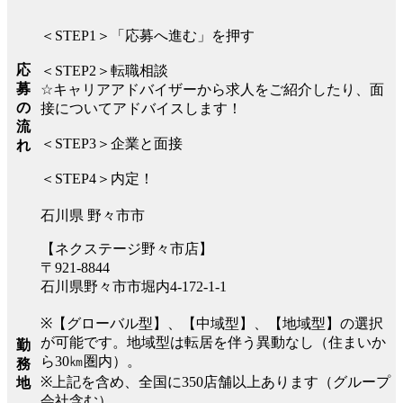
＜STEP1＞「応募へ進む」を押す
応
＜STEP2＞転職相談
募
☆キャリアアドバイザーから求人をご紹介したり、面
の
接についてアドバイスします！
流
＜STEP3＞企業と面接
れ
＜STEP4＞内定！
石川県 野々市市
【ネクステージ野々市店】
〒921-8844
石川県野々市市堀内4-172-1-1
※【グローバル型】、【中域型】、【地域型】の選択
が可能です。地域型は転居を伴う異動なし（住まいか
勤
ら30㎞圏内）。
務
※上記を含め、全国に350店舗以上あります（グループ
地
会社含む）。