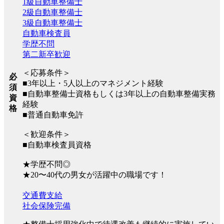
1級自動車整備士
2級自動車整備士
3級自動車整備士
自動車検査員
学歴不問
第二新卒歓迎
＜応募条件＞
必
■3年以上・5人以上のマネジメント経験
須
■自動車整備士資格もしくは3年以上の自動車整備実務
資
経験
格
■普通自動車免許
＜歓迎条件＞
■自動車検査員資格
★学歴不問◎
★20〜40代の男女が活躍中の職場です！
交通費支給
社会保険完備