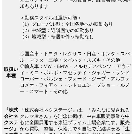
加もあります
＜勤務スタイルは選択可能＞
（1）グローバル型：全国各地への転勤あり
（2）中域型：近隣圏での転勤あり
（3）地域型：転居を伴う転勤なし
◇国産車：トヨタ・レクサス・日産・ホンダ・スバ
ル・マツダ・三菱・ダイハツ・スズキ・その他
◇輸入車：VW・BMW・メルセデスベンツ・アウデ
取扱い
ィ・ミニ・ボルボ・マセラティ・ジャガー・ランド
車種
ローバー・ポルシェ・フォード・ジープ・アルファ
ロメオ・フィアット・シトロエン・プジョー・ルノ
ー・スマート・その他
『株式会社ネクステージ』は、「みんなに愛される
『株式
クルマ屋さん」を理念に掲げ、中古車販売事業を中
会社ネ
心に全国展開する東証プライム上場企業です。販売
クステ
から買取、整備、保険までを自社で完結させる「生
ージ』