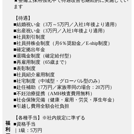
★整備士採用強化中で待遇改善も継続的に実施してい
ます
【待遇】
■結婚祝い金（3万～5万円／入社1年後より適用）
■出産祝い金（3万円／入社1年後より適用）
■社員割引制度
■社員持株会制度（月6％奨励金／E-ship制度）
■確定拠出年金
■退職金制度（確定給付型）
■再雇用制度（65歳まで）
■表彰制度
■社員紹介雇用制度
■社宅制度（中域型・グローバル型のみ）
■赴任補助（7万円／家族帯同の場合：20万円）
■不妊治療提携（AMH検査費用無料）
■社会保険完備（健康・雇用・労災・厚生年金）
■引越し費用全額会社負担
【各種手当】※社内規定に準ずる
福
■資格手当
利
｜1級：5万円