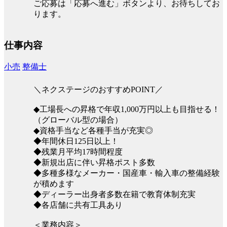
ご応募は「応募へ進む」ボタンより、お待ちしてお
ります。
仕事内容
小売
整備士
＼ネクステージのおすすめPOINT／
◆工場長への昇格で年収1,000万円以上も目指せる！
（グローバル型の場合）
◆資格手当など各種手当が充実◎
◆年間休日125日以上！
◆残業月平均17時間程度
◆新規出店に伴い昇格ポスト多数
◆多種多様なメーカー・国産車・輸入車の整備経験
が積めます
◆ディーラー出身者多数在籍で教育体制充実
◆各店舗に共有工具あり
＜業務内容＞