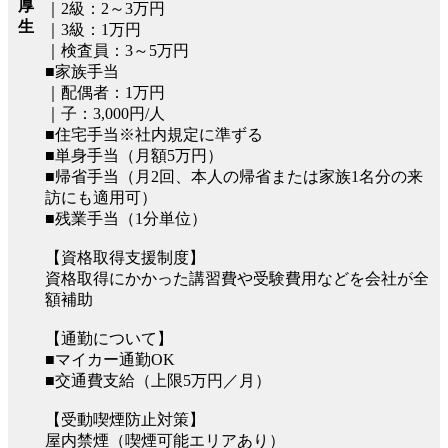
厚
｜2級：2～3万円
生
｜3級：1万円
｜検査員：3～5万円
■家族手当
｜配偶者：1万円
｜子：3,000円/人
■住宅手当※社内規定に準ずる
■単身手当（月額5万円）
■帰省手当（月2回、本人の帰省または家族1名分の来
訪にも適用可）
■残業手当（1分単位）
【資格取得支援制度】
資格取得にかかった講習費や受験費用などを会社が全
額補助
【通勤について】
■マイカー通勤OK
■交通費支給（上限5万円／月）
【受動喫煙防止対策】
屋内禁煙（喫煙可能エリアあり）