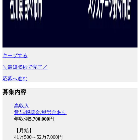
キープする
＼最短45秒で完了／
応募へ進む
募集内容
高収入
賞与/報奨金/慰労金あり
年収例
5,700,000
円
【月給】
41万500～52万7,000円