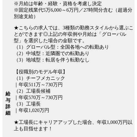
※月給は年齢・経験・資格を考慮し決定
※固定残業代5万6,000～6万円／27時間分含む（超過分
別途支給）
★こちらの求人では、3種類の勤務スタイルから選ぶこ
とができます◎上記の年収例や月給は「グローバル
型」を選択した場合の金額です。
（1）グローバル型：全国各地への転勤あり
（2）中域型：近隣圏での転勤あり
（3）地域型：転居を伴う転勤なし
【役職別のモデル年収】
（1）チーフメカニック
｜年収511万～730万円
（2）工場長候補
給
｜年収570万～730万円
与
（3）工場長
詳
｜年収1,020万円
細
★工場長にキャリアアップした場合、年収1,000万円以
上も目指せます！