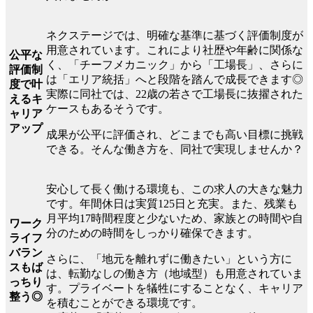
ネクステージでは、明確な基準に基づく評価制度が
用意されています。これにより社歴や年齢に関係な
公平な
く、「チーフメカニック」から「工場長」、さらに
評価制
は「エリア統括」へと段階を踏んで成長できます◎
度で叶
実際に同社では、22歳の若さで工場長に抜擢された
えるキ
ケースもあるそうです。
ャリア
アップ
成果が公平に評価され、どこまでも高い目標に挑戦
できる。そんな働き方を、同社で実現しませんか？
安心して長く働ける環境も、この求人の大きな魅力
です。年間休日は実質125日と充実。また、残業も
月平均17時間程度と少ないため、家族との時間や自
ワーク
分のための時間をしっかり確保できます。
ライフ
バラン
さらに、「地元を離れずに働きたい」という方に
スもば
は、転勤なしの働き方（地域型）も用意されていま
っちり
す。プライベートを犠牲にすることなく、キャリア
整う◎
を積むことができる環境です。