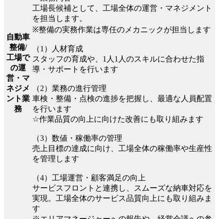
工場長候補として、工場全体の運営・マネジメント
を担当します。
※整備の実務作業は専任のメカニックが担当します
自動車
整備/
（1）人材育成
工場で
スタッフの育成や、1人1人のスキルに合わせた指
の運
導・サポートを行います
営・マ
（2）業務の進行管理
ネジメ
車検・整備・点検の進捗を把握し、最適な人員配置
ント業
を行います
務
☆作業品質の向上に向けた改善にも取り組みます
（3）数値・稼働率の管理
売上目標の達成に向け、工場全体の稼働率や生産性
を管理します
（4）工場運営・顧客満足の向上
サービスフロントと連携し、スムーズな納車対応を
実現。工場全体のサービス品質向上にも取り組みま
す
※エリアマネージャーへの報告や、経営会議への参