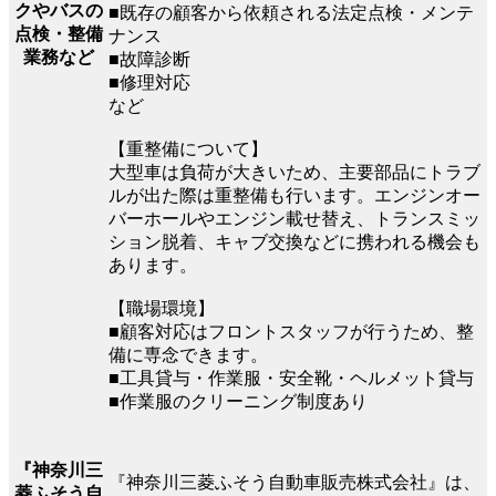
クやバスの
■既存の顧客から依頼される法定点検・メンテ
点検・整備
ナンス
業務など
■故障診断
■修理対応
など
【重整備について】
大型車は負荷が大きいため、主要部品にトラブ
ルが出た際は重整備も行います。エンジンオー
バーホールやエンジン載せ替え、トランスミッ
ション脱着、キャブ交換などに携われる機会も
あります。
【職場環境】
■顧客対応はフロントスタッフが行うため、整
備に専念できます。
■工具貸与・作業服・安全靴・ヘルメット貸与
■作業服のクリーニング制度あり
『神奈川三
『神奈川三菱ふそう自動車販売株式会社』は、
菱ふそう自