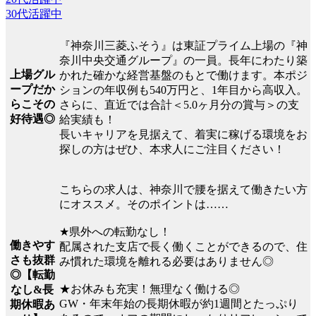
30代活躍中
『神奈川三菱ふそう』は東証プライム上場の『神
奈川中央交通グループ』の一員。長年にわたり築
上場グル
かれた確かな経営基盤のもとで働けます。本ポジ
ープだか
ションの年収例も540万円と、1年目から高収入。
らこその
さらに、直近では合計＜5.0ヶ月分の賞与＞の支
好待遇◎
給実績も！
長いキャリアを見据えて、着実に稼げる環境をお
探しの方はぜひ、本求人にご注目ください！
こちらの求人は、神奈川で腰を据えて働きたい方
にオススメ。そのポイントは……
★県外への転勤なし！
働きやす
配属された支店で長く働くことができるので、住
さも抜群
み慣れた環境を離れる必要はありません◎
◎【転勤
★お休みも充実！無理なく働ける◎
なし&長
GW・年末年始の長期休暇が約1週間とたっぷり
期休暇あ