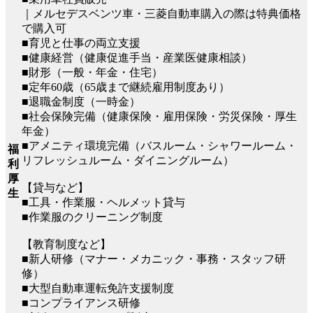
｜メルセデスベンツ車・三菱自動車購入の際は特典価格
で購入可
■育児と仕事の両立支援
■健康経営（健康促進手当・産業医健康相談）
■財形（一般・年金・住宅）
■定年60歳（65歳まで継続雇用制度あり）
■退職金制度（一時金）
■社会保険完備（健康保険・雇用保険・労災保険・厚生
年金）
■アメニティ環境完備（バスルーム・シャワールーム・
福
リフレッシュルーム・ダイニングルーム）
利
厚
【貸与など】
生
■工具・作業服・ヘルメット貸与
■作業服のクリーニング制度
【教育制度など】
■新人研修（マナー・メカニック・事務・スタッフ研
修）
■大型自動車運転免許支援制度
■コンプライアンス研修