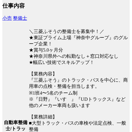
仕事内容
小売
整備士
＼三菱ふそうの整備士を募集中！／
★東証プライム上場『神奈中グループ』のグル
ープ企業！
★賞与5.0ヶ月分
★神奈川県外への転勤なし＋窓口対応なし
★幅広い技術でスキルアップ！
【業務内容】
『三菱ふそう』のトラック・バスを中心に、商
用車の点検・整備を担当します。
※1班4〜5名のチーム制
※『日野』『いすゞ』『UDトラックス』など
他のメーカー車両も扱います
【業務詳細】
自動車整備
■大型トラック・バスの車検や法定点検、一般
士/トラッ
整備