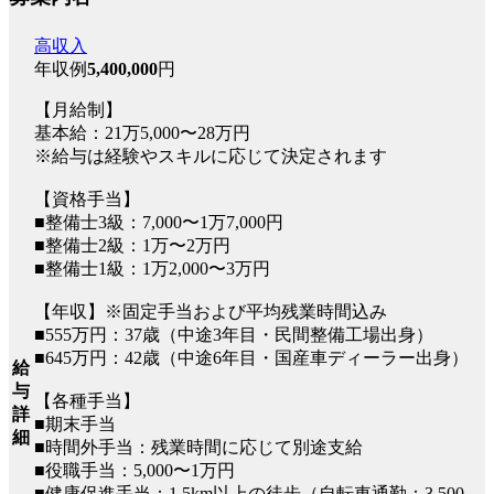
高収入
年収例
5,400,000
円
【月給制】
基本給：21万5,000〜28万円
※給与は経験やスキルに応じて決定されます
【資格手当】
■整備士3級：7,000〜1万7,000円
■整備士2級：1万〜2万円
■整備士1級：1万2,000〜3万円
【年収】※固定手当および平均残業時間込み
■555万円：37歳（中途3年目・民間整備工場出身）
■645万円：42歳（中途6年目・国産車ディーラー出身）
給
与
【各種手当】
詳
■期末手当
細
■時間外手当：残業時間に応じて別途支給
■役職手当：5,000〜1万円
■健康促進手当：1.5km以上の徒歩（自転車通勤：3,500