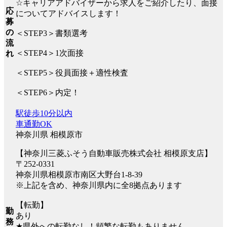
☆キャリアアドバイザーから求人をご紹介したり、面接
応
についてアドバイスします！
募
の
＜STEP3＞書類選考
流
＜STEP4＞1次面接
れ
＜STEP5＞役員面接＋適性検査
＜STEP6＞内定！
駅徒歩10分以内
車通勤OK
神奈川県 相模原市
【神奈川三菱ふそう自動車販売株式会社 相模原支店】
〒252-0331
神奈川県相模原市南区大野台1-8-39
※上記を含め、神奈川県内に全8拠点あります
【転勤】
勤
あり
務
★県外への転勤なし！頻繁な転勤もありません。