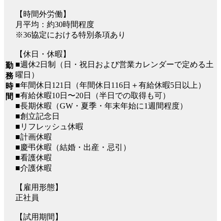
【時間外労働】
月平均：約30時間程度
※36協定における特別条項あり
【休日・休暇】
■週休2日制（日・祝日および営業カレンダーで定める土
勤
曜日）
務
■年間休日121日（年間休日116日＋有給休暇5日以上）
時
■有給休暇10日〜20日（半日での取得も可）
間
■長期休暇（GW・夏季・年末年始に1週間程度）
■創立記念日
■リフレッシュ休暇
■計画休暇
■慶弔休暇（結婚・出産・忌引）
■看護休暇
■介護休暇
【雇用形態】
正社員
【試用期間】