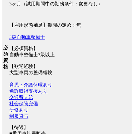
3ヶ月（試用期間中の勤務条件：変更なし）
【雇用形態補足】期間の定め：無
3級自動車整備士
必
【必須資格】
須
自動車整備士3級以上
資
【歓迎経験】
格
大型車両の整備経験
育児・介護休暇あり
免許取得支援あり
交通費支給
社会保険完備
研修あり
制服貸与
【待遇】
■乗用車社員販売