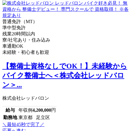
普通免許（MT）
準中型免許
残業20時間以内
寮/社宅あり・住み込み
車通勤OK
未経験・初心者も歓迎
【整備士資格なしでOK！】未経験から
バイク整備士へ＜株式会社レッドバロ
ン＞...
株式会社レッドバロン
給与
年収例
4,200,000
円
勤務地
東京都 足立区
＼最短45秒で完了／
応募へ進む