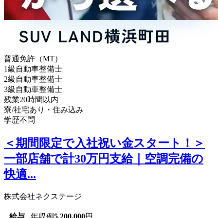
普通免許（MT）
1級自動車整備士
2級自動車整備士
3級自動車整備士
残業20時間以内
寮/社宅あり・住み込み
学歴不問
＜期間限定で入社祝い金スタート！＞
一部店舗で計30万円支給｜空調完備の
快適...
株式会社ネクステージ
給与
年収例
5,200,000
円