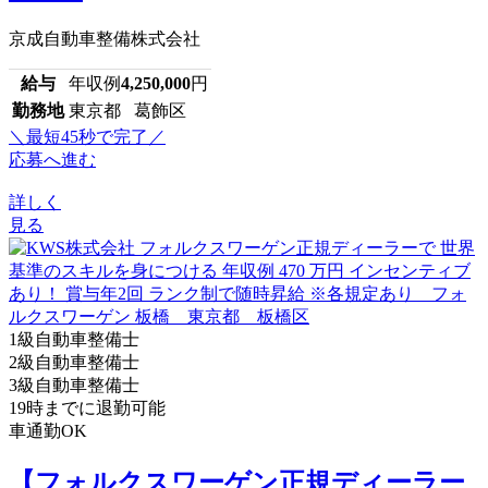
京成自動車整備株式会社
給与
年収例
4,250,000
円
勤務地
東京都 葛飾区
＼最短45秒で完了／
応募へ進む
詳しく
見る
1級自動車整備士
2級自動車整備士
3級自動車整備士
19時までに退勤可能
車通勤OK
【フォルクスワーゲン正規ディーラー