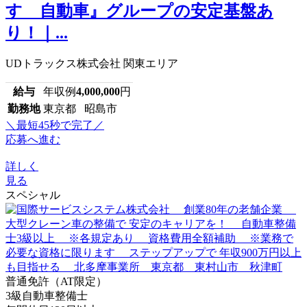
すゞ自動車』グループの安定基盤あ
り！｜...
UDトラックス株式会社 関東エリア
給与
年収例
4,000,000
円
勤務地
東京都 昭島市
＼最短45秒で完了／
応募へ進む
詳しく
見る
スペシャル
普通免許（AT限定）
3級自動車整備士