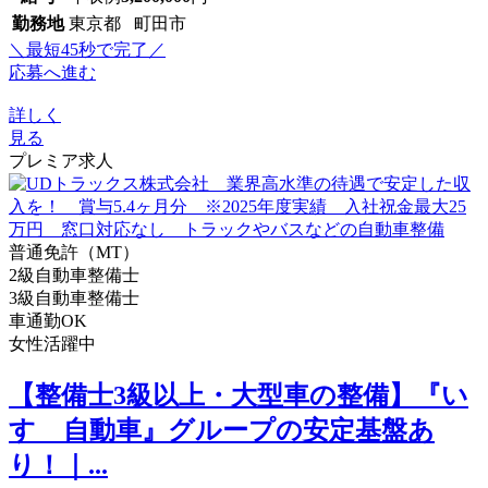
勤務地
東京都 町田市
＼最短45秒で完了／
応募へ進む
詳しく
見る
プレミア求人
普通免許（MT）
2級自動車整備士
3級自動車整備士
車通勤OK
女性活躍中
【整備士3級以上・大型車の整備】『い
すゞ自動車』グループの安定基盤あ
り！｜...