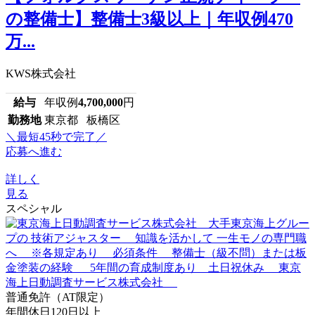
の整備士】整備士3級以上｜年収例470
万...
KWS株式会社
給与
年収例
4,700,000
円
勤務地
東京都 板橋区
＼最短45秒で完了／
応募へ進む
詳しく
見る
スペシャル
普通免許（AT限定）
年間休日120日以上