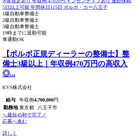
1級自動車整備士
2級自動車整備士
3級自動車整備士
19時までに退勤可能
車通勤OK
【ボルボ正規ディーラーの整備士】整
備士3級以上｜年収例470万円の高収入
◎...
KVS株式会社
給与
年収例
4,700,000
円
勤務地
東京都 八王子市
＼最短45秒で完了／
応募へ進む
詳しく