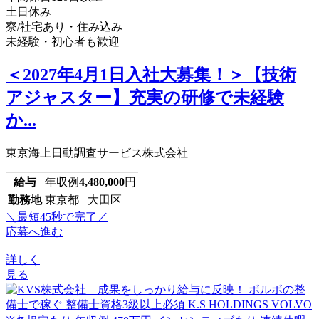
土日休み
寮/社宅あり・住み込み
未経験・初心者も歓迎
＜2027年4月1日入社大募集！＞【技術
アジャスター】充実の研修で未経験
か...
東京海上日動調査サービス株式会社
給与
年収例
4,480,000
円
勤務地
東京都 大田区
＼最短45秒で完了／
応募へ進む
詳しく
見る