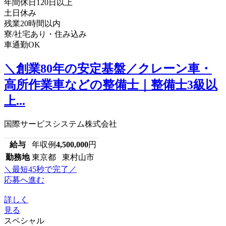
年間休日120日以上
土日休み
残業20時間以内
寮/社宅あり・住み込み
車通勤OK
＼創業80年の安定基盤／クレーン車・
高所作業車などの整備士｜整備士3級以
上...
国際サービスシステム株式会社
給与
年収例
4,500,000
円
勤務地
東京都 東村山市
＼最短45秒で完了／
応募へ進む
詳しく
見る
スペシャル