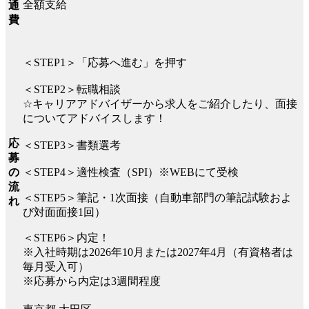
全額支給
通
費
＜STEP1＞「応募へ進む」を押す
＜STEP2＞転職相談
☆キャリアアドバイザーから求人をご紹介したり、面接
についてアドバイスします！
応
＜STEP3＞書類選考
募
の
＜STEP4＞適性検査（SPI）※WEBにて受検
流
＜STEP5＞筆記・1次面接（自動車部門の筆記試験およ
れ
び対面面接1回）
＜STEP6＞内定！
※入社時期は2026年10月または2027年4月（有資格者は
毎月受入可）
※応募から内定は3週間程度