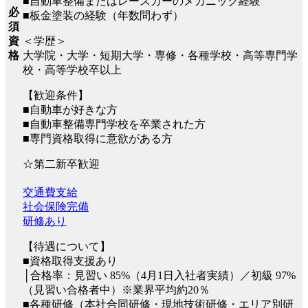
■自動車整備またはレースカーのメカニック経験
必
■板金塗装の経験（年数問わず）
須
資
＜学歴＞
格
大学院・大学・短期大学・専修・各種学校・高等専門学
校・高等学校卒以上
【歓迎条件】
■自動車が好きな方
■自動車整備専門学校を卒業された方
■専門資格取得に意欲がある方
☆第二新卒歓迎
交通費支給
社会保険完備
研修あり
【待遇について】
■資格取得支援あり
│合格率：見習い 85%（4月1日入社者実績）／初級 97%
（見習い合格者中）※業界平均約20％
■各種研修（本社合同研修・現地技術研修・エリア別研