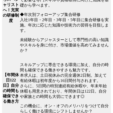
ャリスト
礎から学べます。
へ！充実
◆年次別フォローアップ集合研修
の研修制
入社1年目・2年目・3年目・5年目に集合研修を実
度
施。年次に応じた知識や技術力の習得を目指しま
す。
未経験からアジャスターとして専門性の高い知識
やスキルを身に付け、市場価値を高めてみません
か？
スキルアップに専念できる環境に加え、自分の時
間も確保できる働きやすさも魅力です。
【年間休
本求人は、土日祝休みの完全週休2日制。加えて
日122
有給休暇は初年度から16日間付与されます。
日】自分
さらに、5日間の特別連続有給休暇や、年末年始
の時間も
休暇も用意されており、年間休日は122日。自分
確保でき
や家族との時間も大切にできます◎
る働き方
この機会に、オン・オフのメリハリをつけて自分
らしく働ける環境にシフトしませんか？