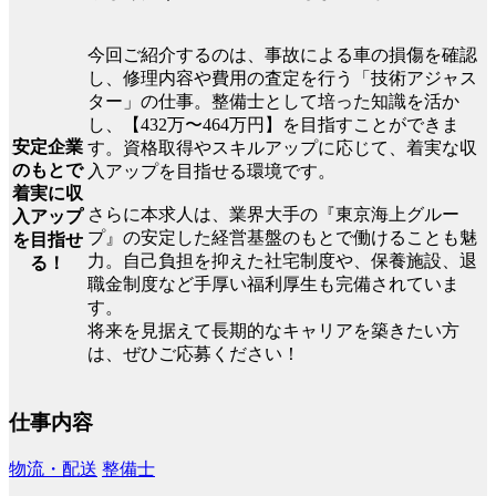
今回ご紹介するのは、事故による車の損傷を確認
し、修理内容や費用の査定を行う「技術アジャス
ター」の仕事。整備士として培った知識を活か
し、【432万〜464万円】を目指すことができま
安定企業
す。資格取得やスキルアップに応じて、着実な収
のもとで
入アップを目指せる環境です。
着実に収
さらに本求人は、業界大手の『東京海上グルー
入アップ
プ』の安定した経営基盤のもとで働けることも魅
を目指せ
力。自己負担を抑えた社宅制度や、保養施設、退
る！
職金制度など手厚い福利厚生も完備されていま
す。
将来を見据えて長期的なキャリアを築きたい方
は、ぜひご応募ください！
仕事内容
物流・配送
整備士