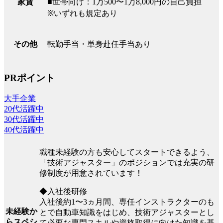
■世帯向け：1万500〜1万8,000円の自己負担
家賃
※いずれも規定あり
転勤手当・単身赴任手当あり
その他
PRポイント
大手企業
20代活躍中
30代活躍中
40代活躍中
職種未経験の方も安心してスタートできるよう、
「技術アジャスター」のポジションでは充実の研
修制度が用意されています！
◆入社後研修
入社後約1〜3ヵ月間、専任インストラクターのも
未経験か
とで自動車知識をはじめ、技術アジャスターとし
らスペシ
て必要な専門スキルや資格取得に向けた知識を基