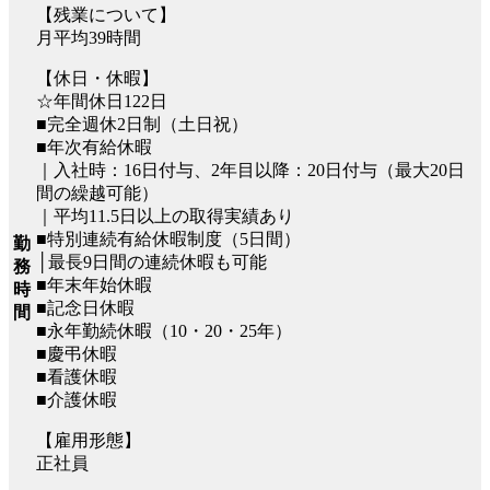
【残業について】
月平均39時間
【休日・休暇】
☆年間休日122日
■完全週休2日制（土日祝）
■年次有給休暇
｜入社時：16日付与、2年⽬以降：20⽇付与（最⼤20⽇
間の繰越可能）
｜平均11.5日以上の取得実績あり
■特別連続有給休暇制度（5日間）
勤
│最長9日間の連続休暇も可能
務
■年末年始休暇
時
■記念日休暇
間
■永年勤続休暇（10・20・25年）
■慶弔休暇
■看護休暇
■介護休暇
【雇用形態】
正社員