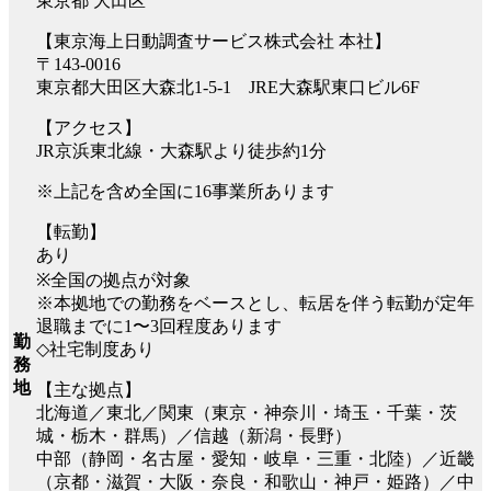
東京都 大田区
【東京海上日動調査サービス株式会社 本社】
〒143-0016
東京都大田区大森北1-5-1 JRE大森駅東口ビル6F
【アクセス】
JR京浜東北線・大森駅より徒歩約1分
※上記を含め全国に16事業所あります
【転勤】
あり
※全国の拠点が対象
※本拠地での勤務をベースとし、転居を伴う転勤が定年
退職までに1〜3回程度あります
勤
◇社宅制度あり
務
地
【主な拠点】
北海道／東北／関東（東京・神奈川・埼玉・千葉・茨
城・栃木・群馬）／信越（新潟・長野）
中部（静岡・名古屋・愛知・岐阜・三重・北陸）／近畿
（京都・滋賀・大阪・奈良・和歌山・神戸・姫路）／中