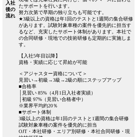
入社
たサポートを行います。
後の
努力次第で早期の独り立ちも可能です。
流れ
★3級以上の資格は年1回のテストと1週間の集合研修
があります。試験対象車種の案件を優先的に担当す
るなど、充実したサポート体制があります。本社で
の合同研修・現地での技術研修も定期的に実施しま
す。
【入社5年目以降】
資格・実績に応じて昇給が可能
＜アジャスター資格について＞
見習い→初級→3級→2級の順にステップアップ
■合格率
│見習い 85%（4月1日入社者実績）
│初級 97%（見習い合格者中）
※業界平均約20％
■サポート体制
3級以上の資格は年1回のテストと1週間の集合研修
試験対象車種の案件を優先的に担当
OJT・本社研修・エリア別研修・本社合同研修・現