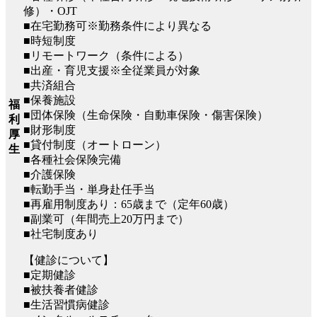
修）・OJT
■在宅勤務可※勤務条件により異なる
■時短制度
■リモートワーク（条件による）
■出産・育児支援※全従業員が対象
■共済組合
■保養施設
福
■団体保険（生命保険・自動車保険・傷害保険）
利
■財形制度
厚
■貸付制度（オートローン）
生
■各種社会保険完備
■介護保険
■転勤手当・単身赴任手当
■再雇用制度あり：65歳まで（定年60歳）
■副業可（年間売上20万円まで）
■社宅制度あり
【健診について】
■定期健診
■被扶養者健診
■生活習慣病健診