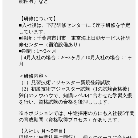
能性有）など
【研修について】
■⼊社後は、下記研修センターにて座学研修を予定
しています。
■場所：千葉県市川市 東京海上日動サービス社研
修センター（宿泊設備あり）
■期間：1〜3ヶ月
｜4月入社の場合：2〜3ヶ月／10月入社の場合：1ヶ
月
＜研修内容＞
（1）見習技術アジャスター新規登録試験
（2）初級技術アジャスター試験（1の試験合格後）
独自のノウハウで、知識レベルに合わせた学習支援
を行い、資格試験の合格を後押しします。
※本ポジションでは、中途採用の方にも入社後5年間
の育成期間（資格取得プロセス）があります。
【入社1ヶ月〜5年目】
現場では先輩社員に同行し、個々のペースに合わせ