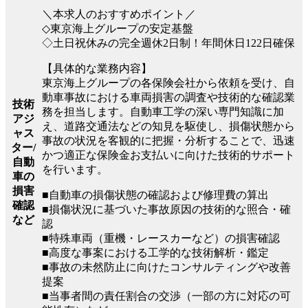
＼本求人のおすすめポイント／
◇東京海上グループの安定基盤
◇土日祝休みの完全週休2日制！年間休日122日確保
【具体的な業務内容】
東京海上グループの各保険会社から依頼を受け、自
動車事故における車両損害の調査や技術的な確認業
技術
務を担当します。自動車工学の深い専門知識に加
アジ
え、道路交通法などの知見を駆使し、損傷状態から
ャス
事故の状況を客観的に把握・分析することで、迅速
ター/
かつ適正な保険金お支払いに向けた技術的サポート
自動
を行います。
車の
損害
■自動車の損傷状態の確認および修理費の算出
確認
■損傷状況に基づいた事故原因の技術的な照合・確
など
認
■特殊車両（重機・レースカーなど）の損害確認
■高度な事案における工学的な技術解析・鑑定
■事故の未然防止に向けたコンサルティングや改善
提案
■当事者間の責任割合の交渉（一部の方に対応の可