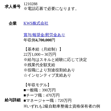
1210288
求人番号
※電話応募で必要になります。
KWS株式会社
企業
賞与/報奨金/慰労金あり
年収例
4,700,000
円
【基本給（月給制）】
22万1,000～30万円
※給与はスキルと経験に応じて決定
※残業代全額支給
※役職により別途役割給あり
☆インセンティブ支給あり
【年収モデル】
■一般職：390万円
■チーフ職：470万円
給与詳細
■マネージャー職：720万円
※いずれも2級自動車整備士資格保有者の例