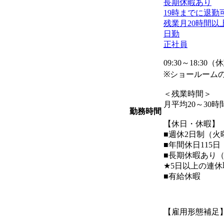
長期休暇あり
19時までに退勤
残業月20時間以
日勤
正社員
09:30～18:30
※ショールームの営
＜残業時間＞
月平均20～30時
勤務時間
【休日・休暇】
■週休2日制（
■年間休日115
■長期休暇あり
★5日以上の連
■有給休暇
【雇用形態補足