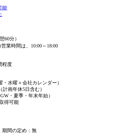
可能
上
（休憩60分）
業時間は、10:00～18:00
間程度
火曜・水曜＋会社カレンダー）
日（計画年休5日含む）
（GW・夏季・年末年始）
休取得可能
】期間の定め：無