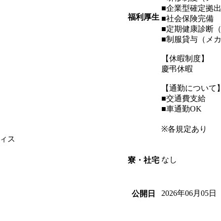
■企業型確定拠
福利厚生
■社会保険完備
■定期健康診断
■制服貸与（メ
【休暇制度】
慶弔休暇
【通勤について
■交通費支給
■車通勤OK
※各規定あり
ィス
なし
寮・社宅
2026年06月05日
公開日