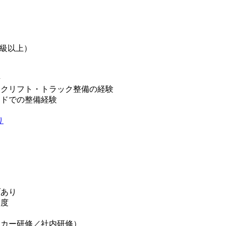
3級以上）
許
ークリフト・トラック整備の経験
ンドでの整備経験
り
ブあり
制度
ーカー研修／社内研修）