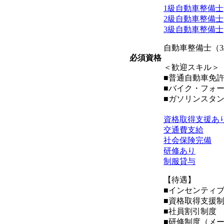
1級自動車整備士
2級自動車整備士
3級自動車整備士
自動車整備士（
必須資格
＜歓迎スキル＞
■普通自動車免
■バイク・フォ
■ガソリンスタ
資格取得支援あ
交通費支給
社会保険完備
研修あり
制服貸与
【待遇】
■インセンティ
■資格取得支援
■社員割引制度
■研修制度（メ