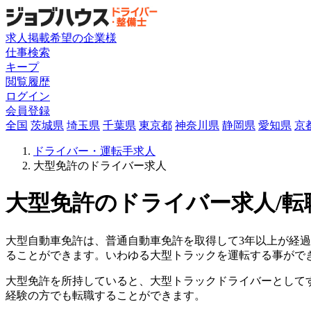
求人掲載希望の企業様
仕事検索
キープ
閲覧履歴
ログイン
会員登録
全国
茨城県
埼玉県
千葉県
東京都
神奈川県
静岡県
愛知県
京
ドライバー・運転手求人
大型免許のドライバー求人
大型免許のドライバー求人/転
大型自動車免許は、普通自動車免許を取得して3年以上が経過
ることができます。いわゆる大型トラックを運転する事がで
大型免許を所持していると、大型トラックドライバーとして
経験の方でも転職することができます。