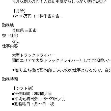
＼月収例35万円！入社初年度からしっかり稼げる◎／
【月給】
35〜45万円（一律手当を含...
勤務地
兵庫県 三田市
寮・社宅
なし
仕事内容
大型トラックドライバー
関西エリアで大型トラックドライバーとしてご活躍いた
★独り立ち後は基本的に1人でのお仕事となるので、自
勤務時間
【シフト制】
■実働時間：8時間／日
■平均勤務日数：19〜23日／月
■勤務曜日：月〜日・祝