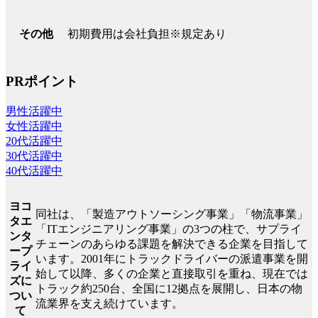
初期費用は会社負担※規定あり
その他
PRポイント
男性活躍中
女性活躍中
20代活躍中
30代活躍中
40代活躍中
ヨコ
同社は、「製造アウトソーシング事業」「物流事業」
タエ
「ITエンジニアリング事業」の3つの柱で、サプライ
ンタ
チェーンのあらゆる課題を解決できる企業を目指して
ープ
います。2001年にトラックドライバーの派遣事業を開
ライ
始して以降、多くの企業と直接取引を重ね、現在では
ズに
トラック約250台、全国に12拠点を展開し、日本の物
つい
流業界を支え続けています。
て