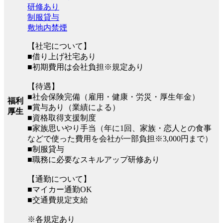
研修あり
制服貸与
敷地内禁煙
【社宅について】
■借り上げ社宅あり
■初期費用は会社負担※規定あり
【待遇】
■社会保険完備（雇用・健康・労災・厚生年金）
福利
■賞与あり（業績による）
厚生
■資格取得支援制度
■家族思いやり手当（年に1回、家族・恋人との食事
などで使った費用を会社が一部負担※3,000円まで）
■制服貸与
■職務に必要なスキルアップ研修あり
【通勤について】
■マイカー通勤OK
■交通費規定支給
※各規定あり