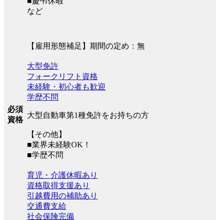
■慶弔休暇
など
【雇用形態補足】期間の定め：無
大型免許
フォークリフト資格
未経験・初心者も歓迎
学歴不問
必須
大型自動車第1種免許をお持ちの方
資格
【その他】
■業界未経験OK！
■学歴不問
育児・介護休暇あり
資格取得支援あり
引越費用の補助あり
交通費支給
社会保険完備