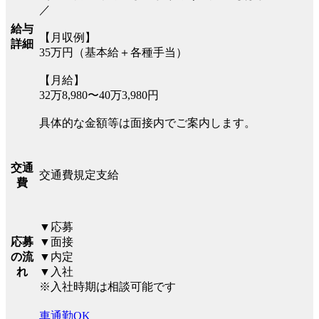
／
給与
【月収例】
詳細
35万円（基本給＋各種手当）
【月給】
32万8,980〜40万3,980円
具体的な金額等は面接内でご案内します。
交通
交通費規定支給
費
▼応募
応募
▼面接
の流
▼内定
れ
▼入社
※入社時期は相談可能です
車通勤OK