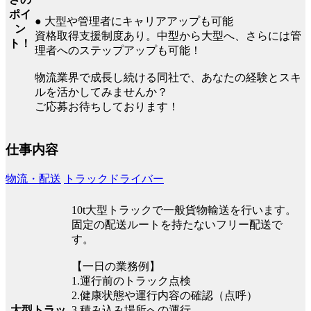
ポイ
● 大型や管理者にキャリアアップも可能
ン
資格取得支援制度あり。中型から大型へ、さらには管
ト！
理者へのステップアップも可能！
物流業界で成長し続ける同社で、あなたの経験とスキ
ルを活かしてみませんか？
ご応募お待ちしております！
仕事内容
物流・配送
トラックドライバー
10t大型トラックで一般貨物輸送を行います。
固定の配送ルートを持たないフリー配送で
す。
【一日の業務例】
1.運行前のトラック点検
2.健康状態や運行内容の確認（点呼）
3.積み込み場所への運行
大型トラッ