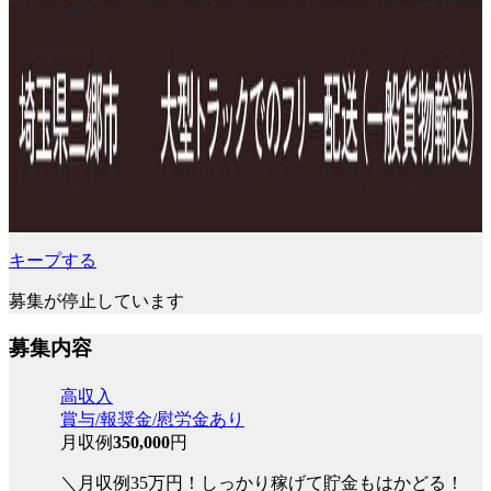
キープする
募集が停止しています
募集内容
高収入
賞与/報奨金/慰労金あり
月収例
350,000
円
＼月収例35万円！しっかり稼げて貯金もはかどる！