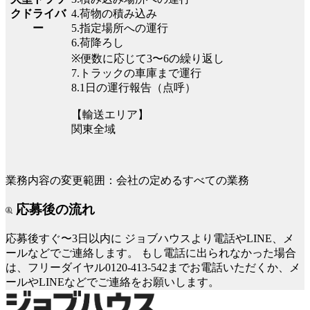
4.荷物の積み込み
クドライバ
5.指定場所への運行
ー
6.荷降ろし
※便数に応じて3〜6の繰り返し
7.トラックの車庫まで運行
8.1日の運行報告（点呼）
【輸送エリア】
関東全域
業務内容の変更範囲：会社の定めるすべての業務
応募後の流れ
応募後すぐ〜3日以内に
ジョブハウスより電話やLINE、メ
ールなどでご連絡します。
もし電話に出られなかった場合
は、フリーダイヤル0120-413-542までお電話いただくか、メ
ールやLINEなどでご連絡をお願いします。