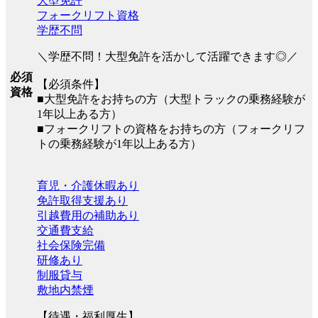
大型免許
フォークリフト資格
学歴不問
＼学歴不問！大型免許を活かして活躍できます◎／
必須
【必須条件】
資格
■大型免許をお持ちの方（大型トラックの乗務経験が
1年以上ある方）
■フォークリフトの資格をお持ちの方（フォークリフ
トの乗務経験が1年以上ある方）
育児・介護休暇あり
免許取得支援あり
引越費用の補助あり
交通費支給
社会保険完備
研修あり
制服貸与
敷地内禁煙
【待遇・福利厚生】