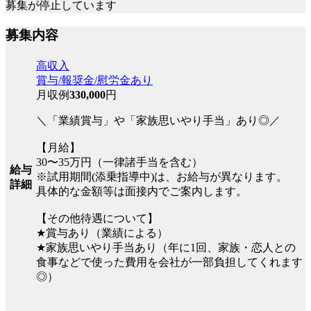
募集が停止しています
募集内容
高収入
賞与/報奨金/慰労金あり
月収例
330,000
円
＼「業績賞与」や「家族思いやり手当」あり◎／
【月給】
30〜35万円（一律諸手当を含む）
給与
※試用期間(添乗指導中)は、お給与が異なります。
詳細
具体的な金額等は面接内でご案内します。
【その他待遇について】
★賞与あり（業績による）
★家族思いやり手当あり（年に1回、家族・恋人との
食事などで使った費用を会社が一部負担してくれます
◎）