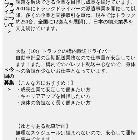
課題を解決できる企業を目指し成長を続けています。
プラ
2001年にトラックドライバーの派遣事業を開始して以
イズ
降、多くの企業と直接取引を重ね、現在ではトラック
につ
約250台、全国に12拠点を展開し、日本の物流業界を
いて
支え続けています。
＞
大型（10t）トラックの構内輸送ドライバー
自動車部品の定期配送業務なので仕事量が安定してい
ます！また、構内でのパレット配送中心なので、身体
＜今
への負担が少ないお仕事となっています。
回の
募集
【こんな方におすすめ！】
＞
・成長企業で安定して働きたい方
・キャリアアップを目指したい方
・身体の負担なく長く働きたい方
【ゆとりある配車計画】
無理なスケジュールは組まれないので、安心して運転
に集中できます。