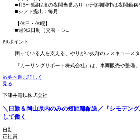
■月5〜6回程度の夜間当番あり（研修期間中は夜間勤務
■シフト提出：毎月
【休日・休暇】
■週休2日制（交替・シ...
PRポイント
困っている人を支える、やりがい抜群のレスキュースタ
『カーリングサポート株式会社』は、車両販売や整備、車
応募へ進む
詳しく
見る
下津井電鉄株式会社
＼日勤＆岡山県内のみの短距離配送／『シモデング
して働く
日勤
正社員