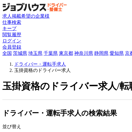
求人掲載希望の企業様
仕事検索
キープ
閲覧履歴
ログイン
会員登録
全国
茨城県
埼玉県
千葉県
東京都
神奈川県
静岡県
愛知県
京
ドライバー・運転手求人
玉掛資格のドライバー求人
玉掛資格のドライバー求人/転
ドライバー・運転手求人の検索結果
並び替え