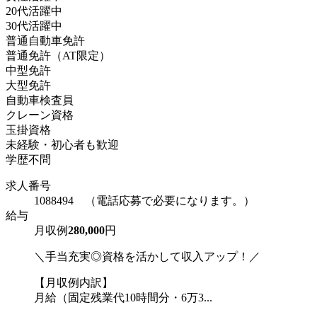
20代活躍中
30代活躍中
普通自動車免許
普通免許（AT限定）
中型免許
大型免許
自動車検査員
クレーン資格
玉掛資格
未経験・初心者も歓迎
学歴不問
求人番号
1088494 （電話応募で必要になります。）
給与
月収例
280,000
円
＼手当充実◎資格を活かして収入アップ！／
【月収例内訳】
月給（固定残業代10時間分・6万3...