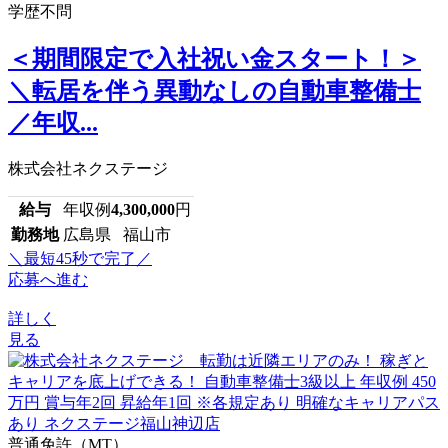
学歴不問
＜期間限定で入社祝い金スタート！＞
＼転居を伴う異動なしの自動車整備士
／年収...
株式会社ネクステージ
給与
年収例
4,300,000
円
勤務地
広島県 福山市
＼最短45秒で完了／
応募へ進む
詳しく
見る
普通免許（MT）