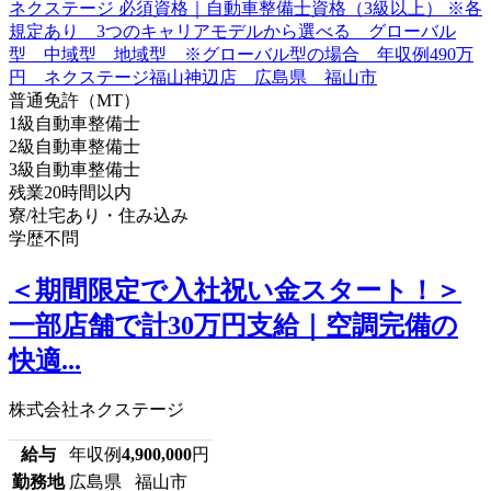
普通免許（MT）
1級自動車整備士
2級自動車整備士
3級自動車整備士
残業20時間以内
寮/社宅あり・住み込み
学歴不問
＜期間限定で入社祝い金スタート！＞
一部店舗で計30万円支給｜空調完備の
快適...
株式会社ネクステージ
給与
年収例
4,900,000
円
勤務地
広島県 福山市