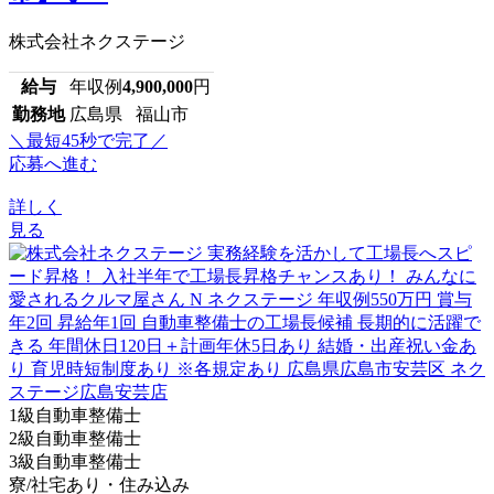
株式会社ネクステージ
給与
年収例
4,900,000
円
勤務地
広島県 福山市
＼最短45秒で完了／
応募へ進む
詳しく
見る
1級自動車整備士
2級自動車整備士
3級自動車整備士
寮/社宅あり・住み込み