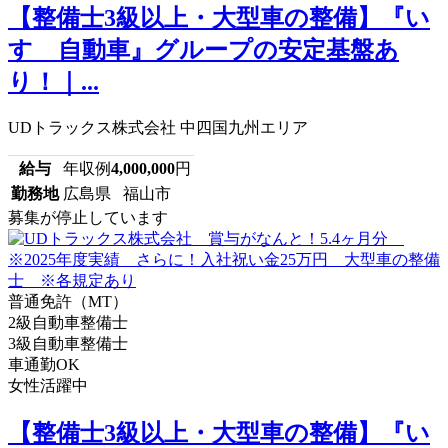
【整備士3級以上・大型車の整備】『い
すゞ自動車』グループの安定基盤あ
り！｜...
UDトラックス株式会社 中四国九州エリア
給与
年収例
4,000,000
円
勤務地
広島県 福山市
募集が停止しています
普通免許（MT）
2級自動車整備士
3級自動車整備士
車通勤OK
女性活躍中
【整備士3級以上・大型車の整備】『い