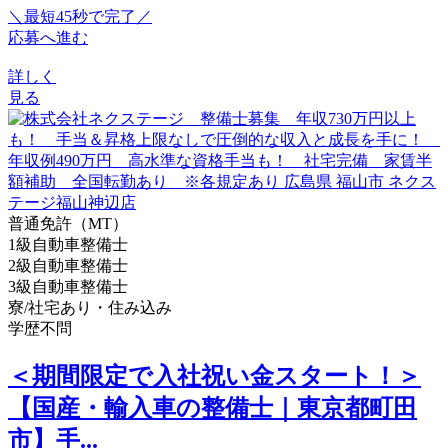
＼最短45秒で完了／
応募へ進む
詳しく
見る
普通免許（MT）
1級自動車整備士
2級自動車整備士
3級自動車整備士
寮/社宅あり・住み込み
学歴不問
＜期間限定で入社祝い金スタート！＞
【国産・輸入車の整備士｜東京都町田
市】手...