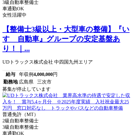
3級自動車整備士
車通勤OK
女性活躍中
【整備士3級以上・大型車の整備】『い
すゞ自動車』グループの安定基盤あ
り！｜...
UDトラックス株式会社 中四国九州エリア
給与
年収例
4,000,000
円
勤務地
広島県 三次市
募集が停止しています
普通免許（MT）
2級自動車整備士
3級自動車整備士
車通勤OK