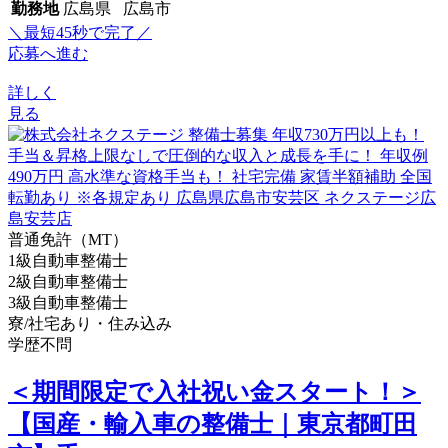
勤務地
広島県 広島市
＼最短45秒で完了／
応募へ進む
詳しく
見る
普通免許（MT）
1級自動車整備士
2級自動車整備士
3級自動車整備士
寮/社宅あり・住み込み
学歴不問
＜期間限定で入社祝い金スタート！＞
【国産・輸入車の整備士｜東京都町田