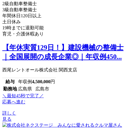
2級自動車整備士
3級自動車整備士
年間休日120日以上
土日休み
19時までに退勤可能
育児・介護休暇あり
【年休実質129日！】建設機械の整備士
｜全国展開の成長企業◎｜年収例450...
西尾レントオール株式会社 関西支店
給与
年収例
4,500,000
円
勤務地
広島県 広島市
＼最短45秒で完了／
応募へ進む
詳しく
見る