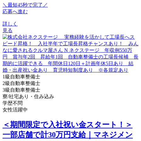
＼最短45秒で完了／
応募へ進む
詳しく
見る
1級自動車整備士
2級自動車整備士
3級自動車整備士
寮/社宅あり・住み込み
学歴不問
女性活躍中
＜期間限定で入社祝い金スタート！＞
一部店舗で計30万円支給｜マネジメン