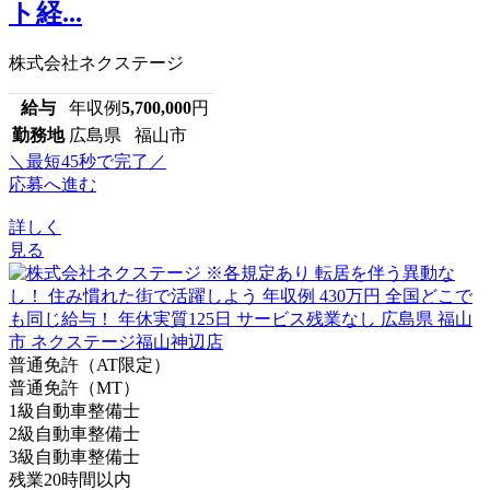
ト経...
株式会社ネクステージ
給与
年収例
5,700,000
円
勤務地
広島県 福山市
＼最短45秒で完了／
応募へ進む
詳しく
見る
普通免許（AT限定）
普通免許（MT）
1級自動車整備士
2級自動車整備士
3級自動車整備士
残業20時間以内