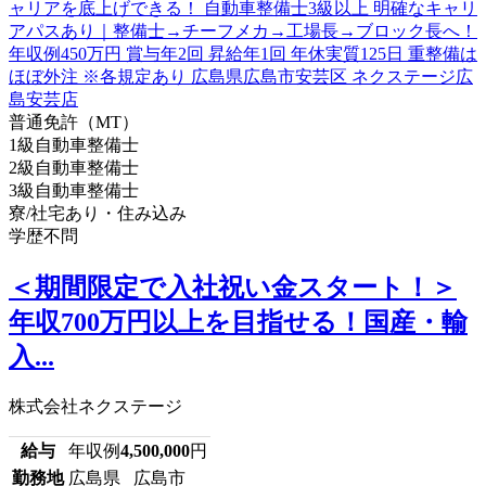
普通免許（MT）
1級自動車整備士
2級自動車整備士
3級自動車整備士
寮/社宅あり・住み込み
学歴不問
＜期間限定で入社祝い金スタート！＞
年収700万円以上を目指せる！国産・輸
入...
株式会社ネクステージ
給与
年収例
4,500,000
円
勤務地
広島県 広島市