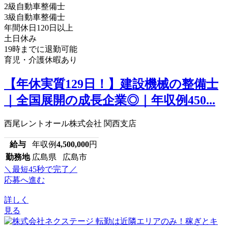
2級自動車整備士
3級自動車整備士
年間休日120日以上
土日休み
19時までに退勤可能
育児・介護休暇あり
【年休実質129日！】建設機械の整備士
｜全国展開の成長企業◎｜年収例450...
西尾レントオール株式会社 関西支店
給与
年収例
4,500,000
円
勤務地
広島県 広島市
＼最短45秒で完了／
応募へ進む
詳しく
見る