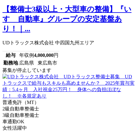
【整備士3級以上・大型車の整備】『い
すゞ自動車』グループの安定基盤あ
り！｜...
UDトラックス株式会社 中四国九州エリア
給与
年収例
4,000,000
円
勤務地
広島県 東広島市
募集が停止しています
普通免許（MT）
2級自動車整備士
3級自動車整備士
車通勤OK
女性活躍中