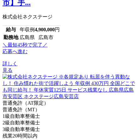
市】手...
株式会社ネクステージ
給与
年収例
4,900,000
円
勤務地
広島県 広島市
＼最短45秒で完了／
応募へ進む
詳しく
見る
普通免許（AT限定）
普通免許（MT）
1級自動車整備士
2級自動車整備士
3級自動車整備士
残業20時間以内