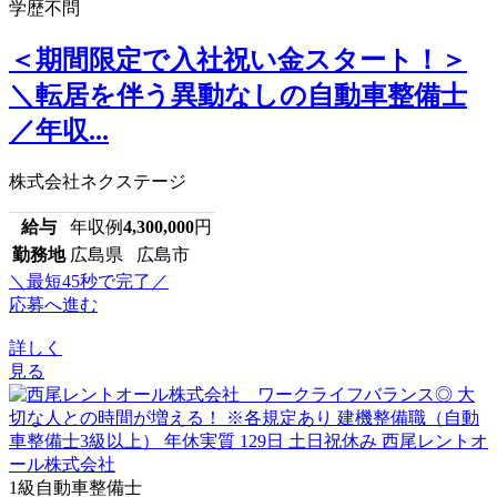
学歴不問
＜期間限定で入社祝い金スタート！＞
＼転居を伴う異動なしの自動車整備士
／年収...
株式会社ネクステージ
給与
年収例
4,300,000
円
勤務地
広島県 広島市
＼最短45秒で完了／
応募へ進む
詳しく
見る
1級自動車整備士