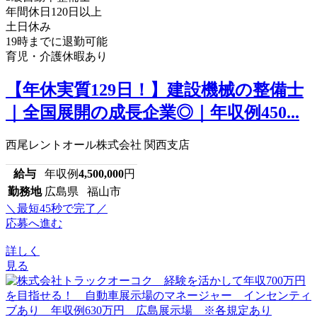
年間休日120日以上
土日休み
19時までに退勤可能
育児・介護休暇あり
【年休実質129日！】建設機械の整備士
｜全国展開の成長企業◎｜年収例450...
西尾レントオール株式会社 関西支店
給与
年収例
4,500,000
円
勤務地
広島県 福山市
＼最短45秒で完了／
応募へ進む
詳しく
見る