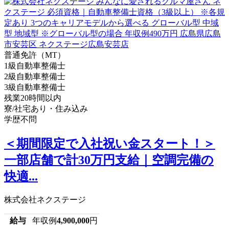
普通免許（MT）
1級自動車整備士
2級自動車整備士
3級自動車整備士
残業20時間以内
寮/社宅あり・住み込み
学歴不問
＜期間限定で入社祝い金スタート！＞
一部店舗で計30万円支給｜空調完備の
快適...
株式会社ネクステージ
給与
年収例
4,900,000
円