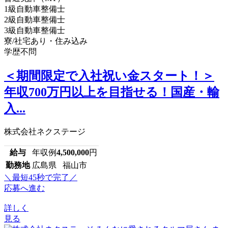
1級自動車整備士
2級自動車整備士
3級自動車整備士
寮/社宅あり・住み込み
学歴不問
＜期間限定で入社祝い金スタート！＞
年収700万円以上を目指せる！国産・輸
入...
株式会社ネクステージ
給与
年収例
4,500,000
円
勤務地
広島県 福山市
＼最短45秒で完了／
応募へ進む
詳しく
見る