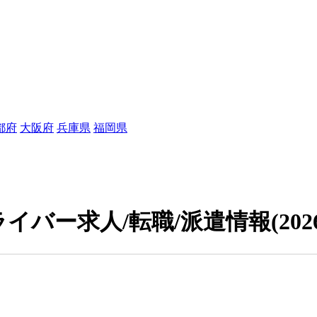
都府
大阪府
兵庫県
福岡県
イバー求人/転職/派遣情報
(202