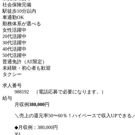
社会保険完備
駅徒歩10分以内
車通勤OK
勤務体系が選べる
女性活躍中
20代活躍中
30代活躍中
40代活躍中
50代活躍中
普通免許（AT限定）
未経験・初心者も歓迎
タクシー
求人番号
988192 （電話応募で必要になります。）
給与
月収例
380,000
円
＼売上の還元率50〜60％！ハイペースで収入UPできる
◆月収例：380,000円
※1...