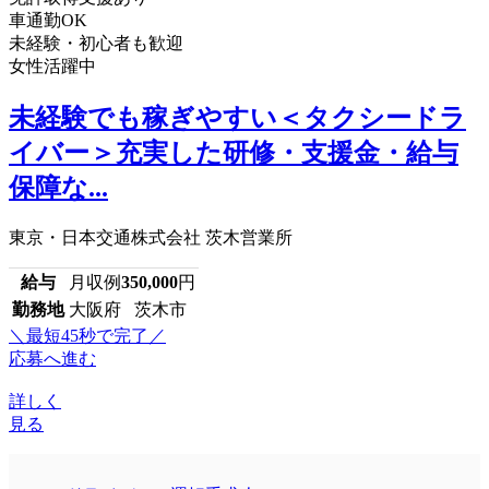
車通勤OK
未経験・初心者も歓迎
女性活躍中
未経験でも稼ぎやすい＜タクシードラ
イバー＞充実した研修・支援金・給与
保障な...
東京・日本交通株式会社 茨木営業所
給与
月収例
350,000
円
勤務地
大阪府 茨木市
＼最短45秒で完了／
応募へ進む
詳しく
見る