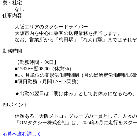
寮・社宅
なし
仕事内容
大阪エリアのタクシードライバー
大阪市内を中心に乗客の送迎業務を担当します。
なお、営業所から「梅田駅」「なんば駅」まではそれぞれ
勤務時間
【勤務時間・休日】
■15:00〜翌08:00（休憩3h）
■1ヶ月単位の変形労働時間制（月の総所定労働時間168
■隔日勤務（月間12〜13乗務）
★出勤の翌日は「明け休み」としてお休みになるため、公
PRポイント
信頼ある「大阪メトロ」グループの一員として、人々の
「OMタクシー株式会社」は、2024年9月に走行をス
応募へ進む
詳しく