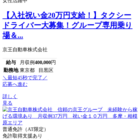
女性活躍中
【入社祝い金20万円支給！】タクシー
ドライバー大募集！グループ専用乗り
場＆...
京王自動車株式会社
給与
月収例
400,000
円
勤務地
東京都 目黒区
＼最短45秒で完了／
応募へ進む
詳しく
見る
普通免許（AT限定）
免許取得支援あり