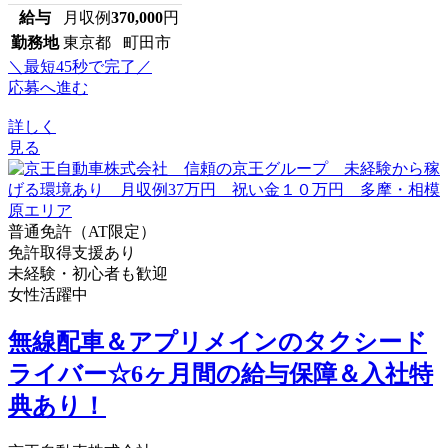
給与
月収例
370,000
円
勤務地
東京都 町田市
＼最短45秒で完了／
応募へ進む
詳しく
見る
普通免許（AT限定）
免許取得支援あり
未経験・初心者も歓迎
女性活躍中
無線配車＆アプリメインのタクシード
ライバー☆6ヶ月間の給与保障＆入社特
典あり！