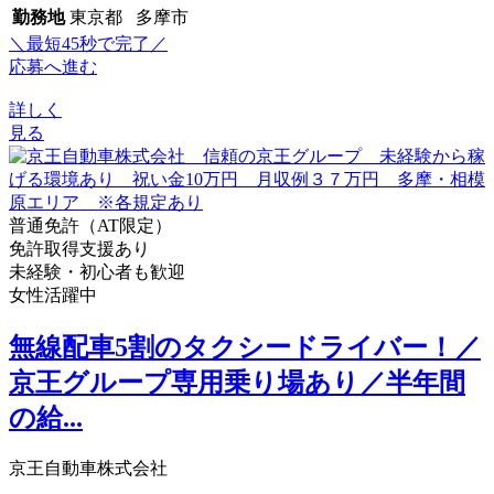
勤務地
東京都 多摩市
＼最短45秒で完了／
応募へ進む
詳しく
見る
普通免許（AT限定）
免許取得支援あり
未経験・初心者も歓迎
女性活躍中
無線配車5割のタクシードライバー！／
京王グループ専用乗り場あり／半年間
の給...
京王自動車株式会社