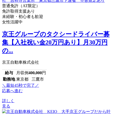
普通免許（AT限定）
免許取得支援あり
未経験・初心者も歓迎
女性活躍中
京王グループのタクシードライバー募
集【入社祝い金20万円あり】月30万円
の...
京王自動車株式会社
給与
月収例
400,000
円
勤務地
東京都 三鷹市
＼最短45秒で完了／
応募へ進む
詳しく
見る