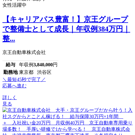
女性活躍中
【キャリアパス豊富！】京王グループ
で整備士として成長｜年収例384万円｜
整...
京王自動車株式会社
給与
年収例
3,840,000
円
勤務地
東京都 渋谷区
＼最短45秒で完了／
応募へ進む
詳しく
見る