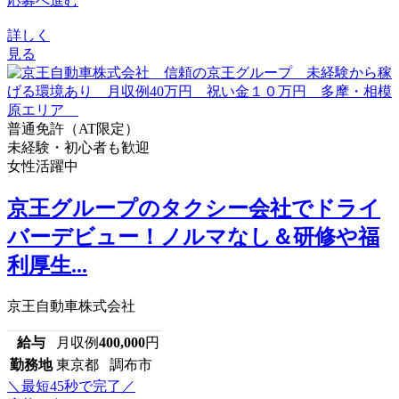
応募へ進む
詳しく
見る
普通免許（AT限定）
未経験・初心者も歓迎
女性活躍中
京王グループのタクシー会社でドライ
バーデビュー！ノルマなし＆研修や福
利厚生...
京王自動車株式会社
給与
月収例
400,000
円
勤務地
東京都 調布市
＼最短45秒で完了／