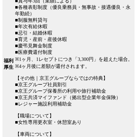
■賞与年3回（業績による）
■各種表彰制度（優良乗務員・無事故・接遇優良・永
年勤続）
■制服無料貸与
■年次有給休暇
■忌引・結婚休暇
■育児・産前・産後休暇
■慶弔見舞金制度
■医療費還付制度
※1ヶ月、1レセプトにつき「3,300円」を超えた場合。
福利
※4ヶ月後に差額が還付されます。
厚生
【その他｜京王グループならではの特典】
■京王グループ社員割引
■京王グループ保養所の利用や旅行補助金
■京王共済マイファンド（拠出型企業年金保険）
■レジャー施設利用補助金
【職場について】
■女性専用更衣室・休憩室あり
【車両について】