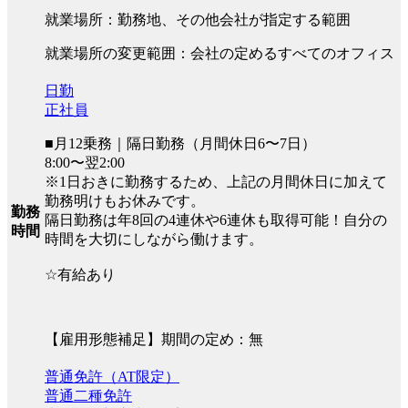
就業場所：勤務地、その他会社が指定する範囲
就業場所の変更範囲：会社の定めるすべてのオフィス
日勤
正社員
■月12乗務｜隔日勤務（月間休日6〜7日）
8:00〜翌2:00
※1日おきに勤務するため、上記の月間休日に加えて
勤務明けもお休みです。
勤務
隔日勤務は年8回の4連休や6連休も取得可能！自分の
時間
時間を大切にしながら働けます。
☆有給あり
【雇用形態補足】期間の定め：無
普通免許（AT限定）
普通二種免許