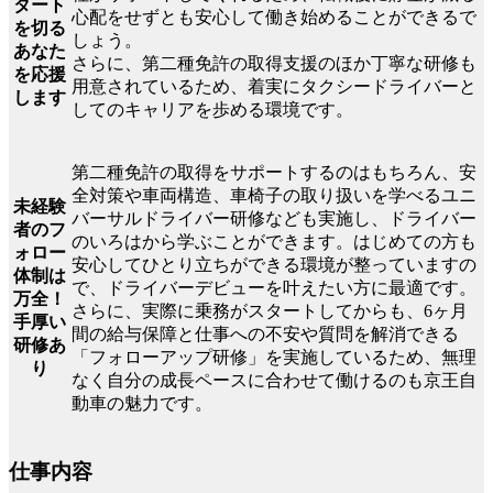
タート
心配をせずとも安心して働き始めることができるで
を切る
しょう。
あなた
さらに、第二種免許の取得支援のほか丁寧な研修も
を応援
用意されているため、着実にタクシードライバーと
します
してのキャリアを歩める環境です。
第二種免許の取得をサポートするのはもちろん、安
全対策や車両構造、車椅子の取り扱いを学べるユニ
未経験
バーサルドライバー研修なども実施し、ドライバー
者のフ
のいろはから学ぶことができます。はじめての方も
ォロー
安心してひとり立ちができる環境が整っていますの
体制は
で、ドライバーデビューを叶えたい方に最適です。
万全！
さらに、実際に乗務がスタートしてからも、6ヶ月
手厚い
間の給与保障と仕事への不安や質問を解消できる
研修あ
「フォローアップ研修」を実施しているため、無理
り
なく自分の成長ペースに合わせて働けるのも京王自
動車の魅力です。
仕事内容