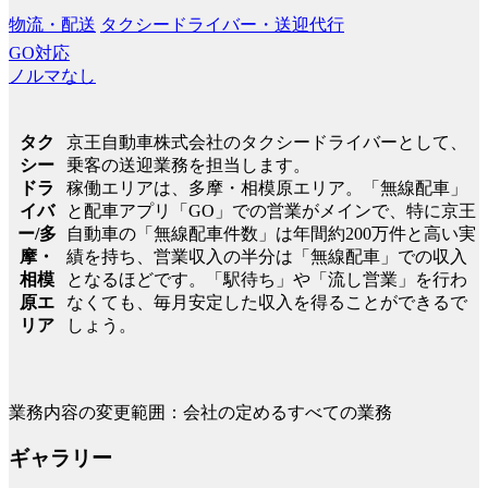
物流・配送
タクシードライバー・送迎代行
GO対応
ノルマなし
京王自動車株式会社のタクシードライバーとして、
タク
乗客の送迎業務を担当します。
シー
稼働エリアは、多摩・相模原エリア。「無線配車」
ドラ
と配車アプリ「GO」での営業がメインで、特に京王
イバ
自動車の「無線配車件数」は年間約200万件と高い実
ー/多
績を持ち、営業収入の半分は「無線配車」での収入
摩・
となるほどです。「駅待ち」や「流し営業」を行わ
相模
なくても、毎月安定した収入を得ることができるで
原エ
しょう。
リア
業務内容の変更範囲：会社の定めるすべての業務
ギャラリー