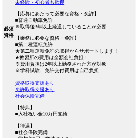
未経験・初心者も歓迎
【応募にあたって必要な資格・免許】
■普通自動車免許
※取得後3年以上経過していることが必要
必須
資格
【乗務に必要な資格・免許】
■第二種運転免許
★第二種運転免許の取得からサポートします！
★教習所の費用は全額会社負担！
※費用負担は2年以上勤務された方が対象
※学科試験、免許交付費用は自己負担
資格取得支援あり
免許取得支援あり
社会保険完備
【特典】
■入社祝い金10万円支給
【待遇】
■社会保険完備