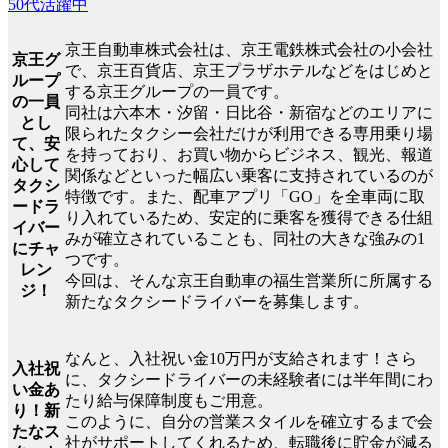
50代活躍中
京王自動車株式会社は、京王電鉄株式会社の小会社
京王グ
で、京王百貨店、京王プラザホテルなどをはじめと
ループ
する京王グループの一員です。
の一員
同社は六本木・汐留・日比谷・新宿などのエリアに
とし
限られたタクシー会社だけが利用できる専用乗り場
て、安
を持っており、お買い物からビジネス、観光、報道
心して
関係などといった幅広い乗客に支持されているのが
タクシ
特徴です。また、配車アプリ「GO」を全車両に取
ードラ
り入れているため、安定的に乗客を獲得できる仕組
イバー
みが確立されていることも、同社の大きな強みの1
にチャ
つです。
レン
今回は、そんな京王自動車の福生営業所に所属する
ジ！
新たなタクシードライバーを募集します。
なんと、入社祝い金10万円が支給されます！さら
入社祝
に、タクシードライバーの未経験者には半年間にわ
い金あ
たり給与保障制度もご用意。
り！新
このように、自分の営業スタイルを確立するまで会
たなス
社がサポートしてくれるため、転職後に貯金が減る