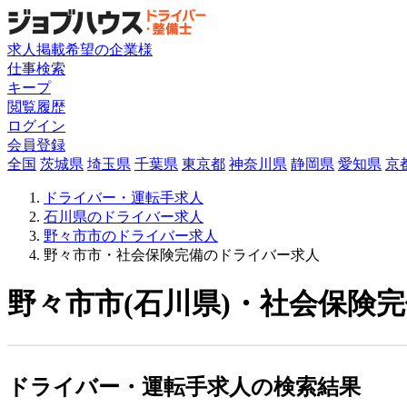
求人掲載希望の企業様
仕事検索
キープ
閲覧履歴
ログイン
会員登録
全国
茨城県
埼玉県
千葉県
東京都
神奈川県
静岡県
愛知県
京
ドライバー・運転手求人
石川県のドライバー求人
野々市市のドライバー求人
野々市市・社会保険完備のドライバー求人
野々市市(石川県)・社会保険
ドライバー・運転手求人の検索結果