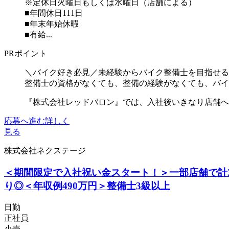
※定休日火曜日もしくは水曜日（店舗による）
■年間休日111日
■年末年始休暇
■有給...
PRポイント
＼バイク好き必見／未経験からバイク整備士を目指せる
整備士の資格がなくても、整備の経験がなくても、バイ
『株式会社レッドバロン』では、入社後いきなり店舗へ配
応募へ進む
詳しく
見る
株式会社ネクステージ
＜期間限定で入社祝い金スタート！＞一部店舗で計
り◎＜年収例490万円＞整備士3級以上
日勤
正社員
小売