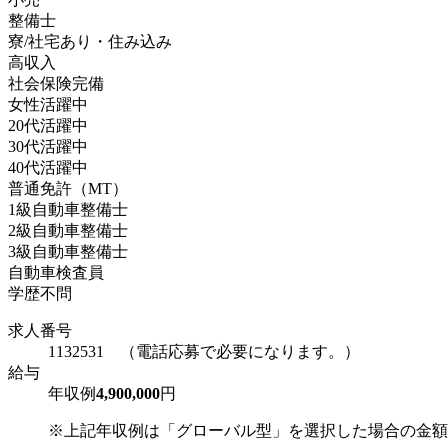
整備士
寮/社宅あり・住み込み
高収入
社会保険完備
女性活躍中
20代活躍中
30代活躍中
40代活躍中
普通免許（MT）
1級自動車整備士
2級自動車整備士
3級自動車整備士
自動車検査員
学歴不問
求人番号
1132531 （電話応募で必要になります。）
給与
年収例
4,900,000
円
※上記年収例は「グローバル型」を選択した場合の金額