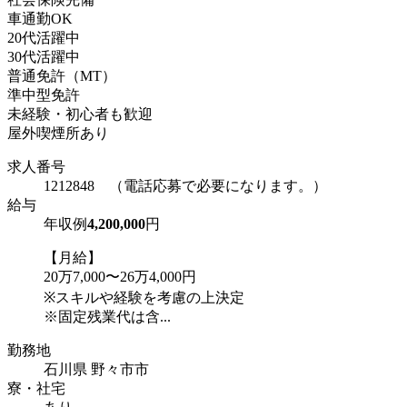
車通勤OK
20代活躍中
30代活躍中
普通免許（MT）
準中型免許
未経験・初心者も歓迎
屋外喫煙所あり
求人番号
1212848 （電話応募で必要になります。）
給与
年収例
4,200,000
円
【月給】
20万7,000〜26万4,000円
※スキルや経験を考慮の上決定
※固定残業代は含...
勤務地
石川県 野々市市
寮・社宅