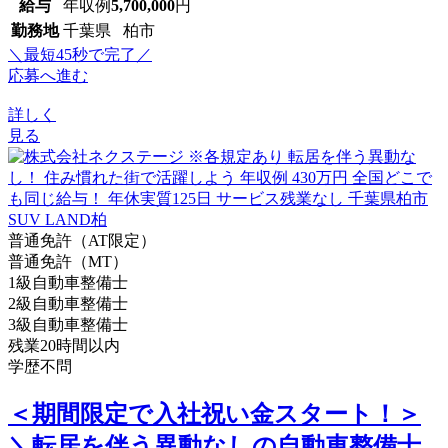
給与
年収例
5,700,000
円
勤務地
千葉県 柏市
＼最短45秒で完了／
応募へ進む
詳しく
見る
普通免許（AT限定）
普通免許（MT）
1級自動車整備士
2級自動車整備士
3級自動車整備士
残業20時間以内
学歴不問
＜期間限定で入社祝い金スタート！＞
＼転居を伴う異動なしの自動車整備士