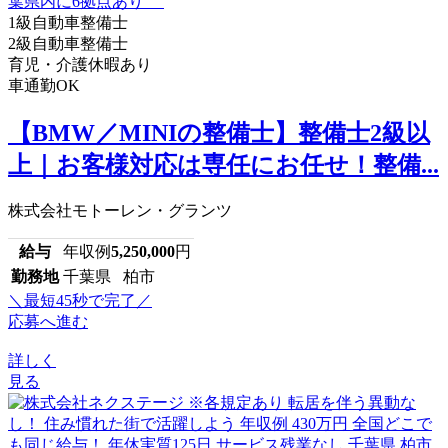
1級自動車整備士
2級自動車整備士
育児・介護休暇あり
車通勤OK
【BMW／MINIの整備士】整備士2級以
上｜お客様対応は専任にお任せ！整備...
株式会社モトーレン・グランツ
給与
年収例
5,250,000
円
勤務地
千葉県 柏市
＼最短45秒で完了／
応募へ進む
詳しく
見る