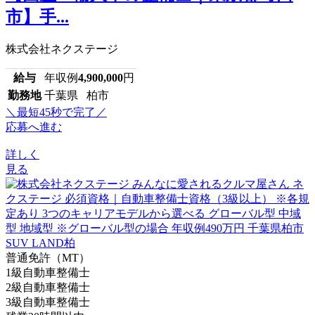
市】手...
株式会社ネクステージ
給与
年収例
4,900,000
円
勤務地
千葉県 柏市
＼最短45秒で完了／
応募へ進む
詳しく
見る
普通免許（MT）
1級自動車整備士
2級自動車整備士
3級自動車整備士