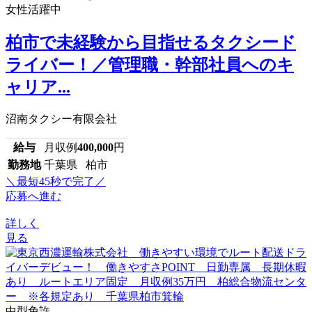
女性活躍中
柏市で未経験から目指せるタクシード
ライバー！／管理職・幹部社員へのキ
ャリア...
沼南タクシー有限会社
給与
月収例
400,000
円
勤務地
千葉県 柏市
＼最短45秒で完了／
応募へ進む
詳しく
見る
中型免許