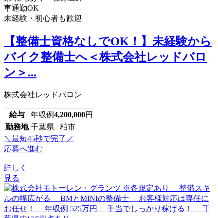
車通勤OK
未経験・初心者も歓迎
【整備士資格なしでOK！】未経験から
バイク整備士へ＜株式会社レッドバロ
ン＞...
株式会社レッドバロン
給与
年収例
4,200,000
円
勤務地
千葉県 柏市
＼最短45秒で完了／
応募へ進む
詳しく
見る