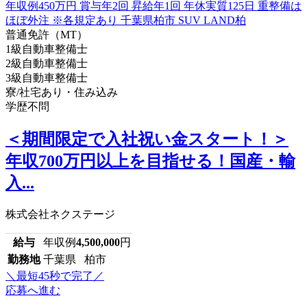
普通免許（MT）
1級自動車整備士
2級自動車整備士
3級自動車整備士
寮/社宅あり・住み込み
学歴不問
＜期間限定で入社祝い金スタート！＞
年収700万円以上を目指せる！国産・輸
入...
株式会社ネクステージ
給与
年収例
4,500,000
円
勤務地
千葉県 柏市
＼最短45秒で完了／
応募へ進む