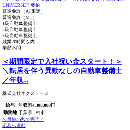
普通免許（AT限定）
普通免許（MT）
1級自動車整備士
2級自動車整備士
3級自動車整備士
残業20時間以内
学歴不問
＜期間限定で入社祝い金スタート！＞
＼転居を伴う異動なしの自動車整備士
／年収...
株式会社ネクステージ
給与
年収例
4,300,000
円
勤務地
千葉県 柏市
＼最短45秒で完了／
応募へ進む