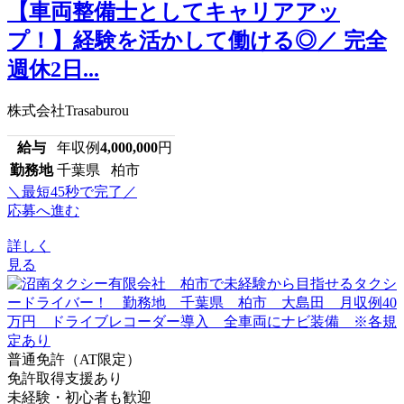
【車両整備士としてキャリアアッ
プ！】経験を活かして働ける◎／ 完全
週休2日...
株式会社Trasaburou
給与
年収例
4,000,000
円
勤務地
千葉県 柏市
＼最短45秒で完了／
応募へ進む
詳しく
見る
普通免許（AT限定）
免許取得支援あり
未経験・初心者も歓迎