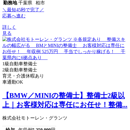
勤務地
千葉県 柏市
＼最短45秒で完了／
応募へ進む
詳しく
見る
1級自動車整備士
2級自動車整備士
育児・介護休暇あり
車通勤OK
【BMW／MINIの整備士】整備士2級以
上｜お客様対応は専任にお任せ！整備...
株式会社モトーレン・グランツ
給与
年収例
5,250,000
円