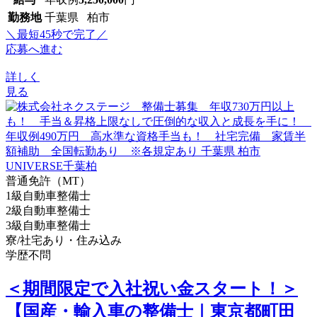
勤務地
千葉県 柏市
＼最短45秒で完了／
応募へ進む
詳しく
見る
普通免許（MT）
1級自動車整備士
2級自動車整備士
3級自動車整備士
寮/社宅あり・住み込み
学歴不問
＜期間限定で入社祝い金スタート！＞
【国産・輸入車の整備士｜東京都町田