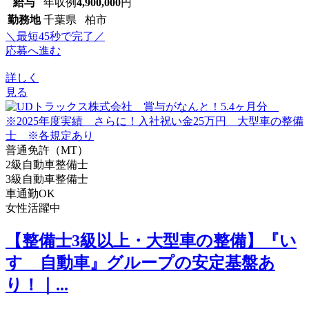
給与
年収例
4,900,000
円
勤務地
千葉県 柏市
＼最短45秒で完了／
応募へ進む
詳しく
見る
普通免許（MT）
2級自動車整備士
3級自動車整備士
車通勤OK
女性活躍中
【整備士3級以上・大型車の整備】『い
すゞ自動車』グループの安定基盤あ
り！｜...