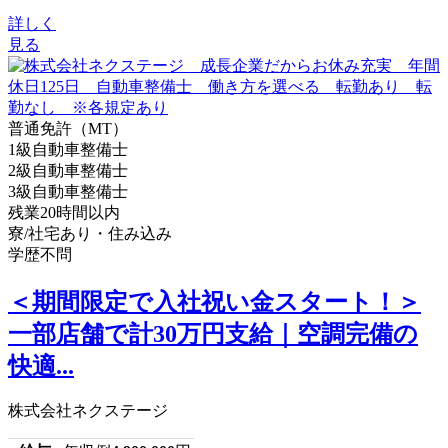
詳しく
見る
普通免許（MT）
1級自動車整備士
2級自動車整備士
3級自動車整備士
残業20時間以内
寮/社宅あり・住み込み
学歴不問
＜期間限定で入社祝い金スタート！＞
一部店舗で計30万円支給｜空調完備の
快適...
株式会社ネクステージ