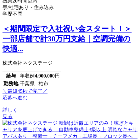
残業20時間以内
寮/社宅あり・住み込み
学歴不問
＜期間限定で入社祝い金スタート！＞
一部店舗で計30万円支給｜空調完備の
快適...
株式会社ネクステージ
給与
年収例
4,900,000
円
勤務地
千葉県 柏市
＼最短45秒で完了／
応募へ進む
詳しく
見る