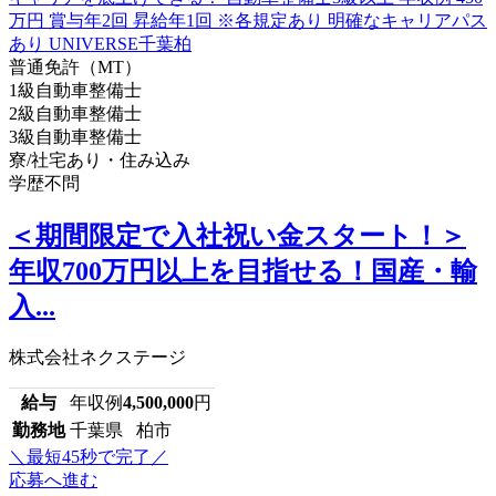
普通免許（MT）
1級自動車整備士
2級自動車整備士
3級自動車整備士
寮/社宅あり・住み込み
学歴不問
＜期間限定で入社祝い金スタート！＞
年収700万円以上を目指せる！国産・輸
入...
株式会社ネクステージ
給与
年収例
4,500,000
円
勤務地
千葉県 柏市
＼最短45秒で完了／
応募へ進む