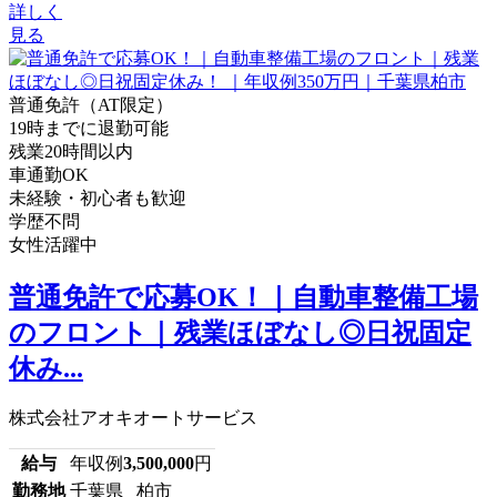
詳しく
見る
普通免許（AT限定）
19時までに退勤可能
残業20時間以内
車通勤OK
未経験・初心者も歓迎
学歴不問
女性活躍中
普通免許で応募OK！｜自動車整備工場
のフロント｜残業ほぼなし◎日祝固定
休み...
株式会社アオキオートサービス
給与
年収例
3,500,000
円
勤務地
千葉県 柏市