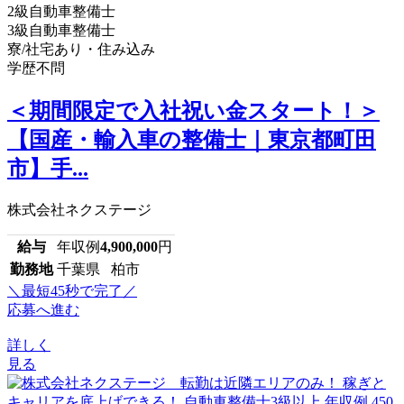
2級自動車整備士
3級自動車整備士
寮/社宅あり・住み込み
学歴不問
＜期間限定で入社祝い金スタート！＞
【国産・輸入車の整備士｜東京都町田
市】手...
株式会社ネクステージ
給与
年収例
4,900,000
円
勤務地
千葉県 柏市
＼最短45秒で完了／
応募へ進む
詳しく
見る