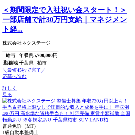
＜期間限定で入社祝い金スタート！＞
一部店舗で計30万円支給｜マネジメン
ト経...
株式会社ネクステージ
給与
年収例
5,700,000
円
勤務地
千葉県 柏市
＼最短45秒で完了／
応募へ進む
詳しく
見る
普通免許（MT）
1級自動車整備士