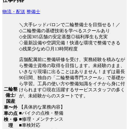
物流・配送
整備士
＼大手レッドバロンで二輪整備士を目指せる！／
◇二輪整備の基礎技術を学べるスクールあり
◇全国305店舗の安定基盤◎福利厚生も充実
◇最新設備や空調完備！快適な環境で整備できる
◇残業少なめ◎月13時間程度
店舗配属前に整備研修を受け、実務経験を積みなが
ら整備士資格の取得を目指します。未経験のまま、
いきなり現場に出ることはありません！まずは最長
90日間、独自の「二輪整備専門スクール」で基礎か
ら学習。工具の使い方や整備知識をイチから身に付
二輪整
けられます◎現在活躍するサービススタッフの多く
備士/
が、未経験からのスタートです。
国産
【具体的な業務内容】
車〜外
■バイクの点検・整備
車の点
■修理・メンテナンス
検・修
■車検対応
理