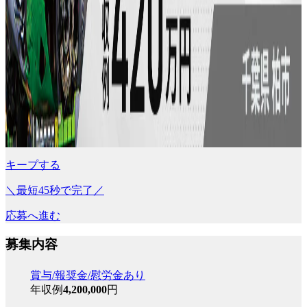
キープする
＼最短45秒で完了／
応募へ進む
募集内容
賞与/報奨金/慰労金あり
年収例
4,200,000
円