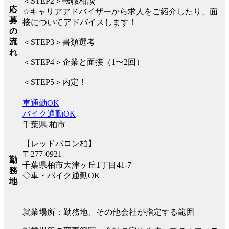
＜STEP2＞転職相談
応
☆キャリアアドバイザーから求人をご紹介したり、面
募
接についてアドバイスします！
の
流
＜STEP3＞書類選考
れ
＜STEP4＞企業と面接（1〜2回）
＜STEP5＞内定！
車通勤OK
バイク通勤OK
千葉県 柏市
【レッドバロン柏】
〒277-0921
勤
千葉県柏市大津ヶ丘1丁目41-7
務
◇車・バイク通勤OK
地
就業場所：勤務地、その他会社が指定する範囲