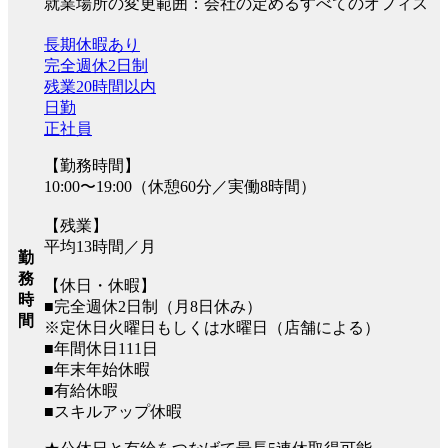
就業場所の変更範囲：会社の定めるすべてのオフィス
長期休暇あり
完全週休2日制
残業20時間以内
日勤
正社員
【勤務時間】
10:00〜19:00（休憩60分／実働8時間）
【残業】
平均13時間／月
勤
務
【休日・休暇】
時
■完全週休2日制（月8日休み）
間
※定休日火曜日もしくは水曜日（店舗による）
■年間休日111日
■年末年始休暇
■有給休暇
■スキルアップ休暇