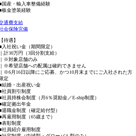
■国産・輸入車整備経験
■板金塗装経験
交通費支給
社会保険完備
【待遇】
■入社祝い金（期間限定）
｜計30万円（3回分割支給）
｜※対象店舗のみ
｜※希望店舗への配属は確約できません
｜※6月16日以降にご応募、かつ10月末までにご入社された方
限定
■結婚・出産祝い金
■社員割引制度
■社員持株会制度（月6％奨励金／E-ship制度）
■確定拠出年金
■退職金制度（確定給付型）
■再雇用制度（65歳まで）
■表彰制度
■社員紹介雇用制度
■社宅制度（中域型・グローバル型のみ）