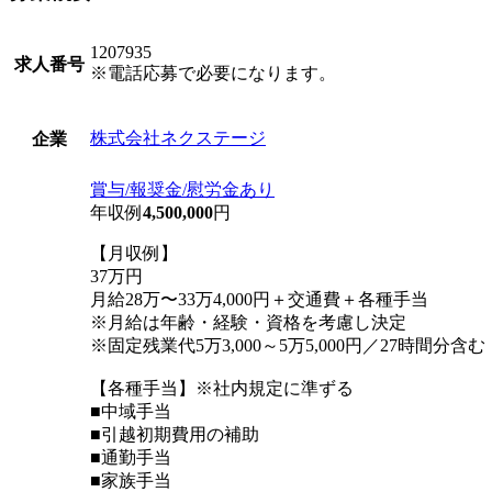
1207935
求人番号
※電話応募で必要になります。
株式会社ネクステージ
企業
賞与/報奨金/慰労金あり
年収例
4,500,000
円
【月収例】
37万円
月給28万〜33万4,000円＋交通費＋各種手当
※月給は年齢・経験・資格を考慮し決定
※固定残業代5万3,000～5万5,000円／27時間分
【各種手当】※社内規定に準ずる
■中域手当
■引越初期費用の補助
■通勤手当
■家族手当