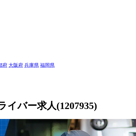
都府
大阪府
兵庫県
福岡県
ー求人(1207935)