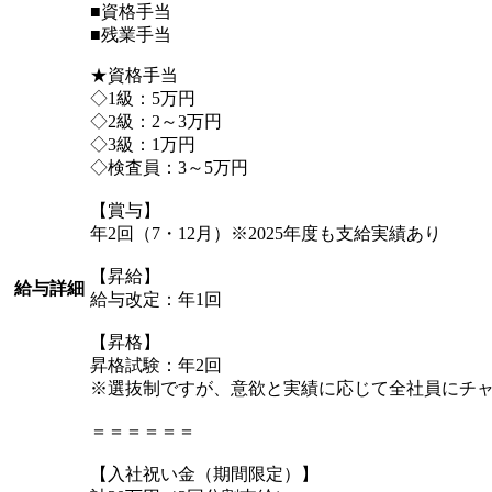
■資格手当
■残業手当
★資格手当
◇1級：5万円
◇2級：2～3万円
◇3級：1万円
◇検査員：3～5万円
【賞与】
年2回（7・12月）※2025年度も支給実績あり
【昇給】
給与詳細
給与改定：年1回
【昇格】
昇格試験：年2回
※選抜制ですが、意欲と実績に応じて全社員にチ
＝＝＝＝＝＝
【入社祝い金（期間限定）】