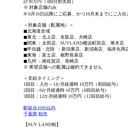
計30万円（3回分割支給）
※ 対象店舗のみ
※ 6月16日以降にご応募、かつ10月末までにご入
＜対象店舗（配属地）＞
◼︎北海道全域
◼︎東北 ：北上店、名取店、大崎店
◼︎関東 ：太田店、SUVLAND横浜町田店、厚木店
◼︎甲信越・北陸 ：新潟東店、新潟南店、福井丸岡
◼︎東海 ：富士店、裾野長泉店
◼︎九州 ：南佐賀店、長崎店
※ 希望店舗への配属は確約できません
＜支給タイミング＞
1回目：入社～1か月経過時 10万円（初回給与）
2回目：6か月経過時 10万円（6回目給与）
3回目：12か月経過時 10万円（12回目給与）
駅徒歩10分以内
千葉県
柏市
【SUV LAND柏】