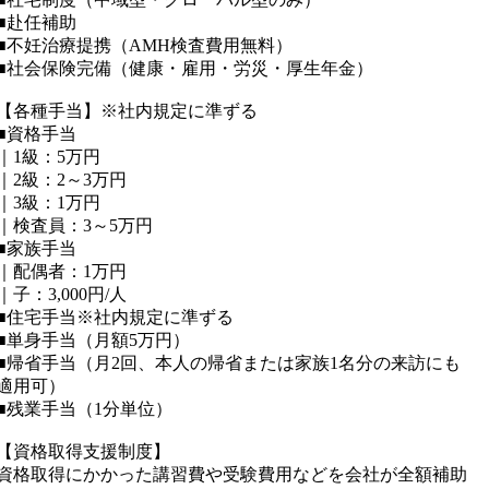
■赴任補助
■不妊治療提携（AMH検査費用無料）
■社会保険完備（健康・雇用・労災・厚生年金）
【各種手当】※社内規定に準ずる
■資格手当
｜1級：5万円
｜2級：2～3万円
｜3級：1万円
｜検査員：3～5万円
■家族手当
｜配偶者：1万円
｜子：3,000円/人
■住宅手当※社内規定に準ずる
■単身手当（月額5万円）
■帰省手当（月2回、本人の帰省または家族1名分の来訪にも
適用可）
■残業手当（1分単位）
【資格取得支援制度】
資格取得にかかった講習費や受験費用などを会社が全額補助